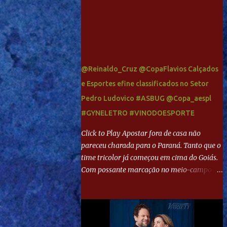
@Reinaldo_Cruz @CopaFlavios Calçados
e Esportes efine classificados no Setor
Pedro Ludovico #ASBUG @Copa_aespl
#GYNELETRO #VINODOESPORTE
Click to Play Apostar fora de casa não
pareceu charada para o Paraná. Tanto que o
time tricolor já começou em cima do Goiás.
Com possante marcação no meio-campo e
toques envolventes no ataque, abriu o placar
aos 13 minutos. Giancarlo recebeu pela
direita, invadiu a área e bateu cruzado no
canto, sem chance para Harlei. Tal qual o