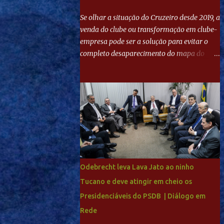
Se olhar a situação do Cruzeiro desde 2019, a
venda do clube ou transformação em clube-
empresa pode ser a solução para evitar o
completo desaparecimento do mapa do
futebol. Se levar em conta tradição e a
paixão do torcedor, soa estranho que o amor
de milhões agora seja mercantil. Segundo
apuração da Itatiaia, Fenômeno comprou
90% das ações por R$ 400 milhões. Aporte
feito imediatamente para pagamento de
dívidas emergenciais e investimentos no
departamento de futebol. O projeto
apresentado para a recuperação do
Odebrecht leva Lava Jato ao ninho
Cruzeiro, o aporte financeiro inicial, com
Tucano e deve atingir em cheio os
Ronaldo sendo solidário à dívida de R$ 1
Presidenciáveis do PSDB | Diálogo em
bilhão a partir de agora, mais o peso que o
ex-atacante tem no mundo do futebol, além
Rede
de sua história na Raposa, pesaram para