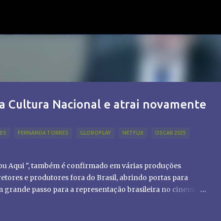
Pular para o conteúdo principal
a Cultura Nacional e atrai novamente
LES
FERNANDA TORRES
GLOBOPLAY
NETFLIX
OSCAR 2025
tou Aqui ", também é confirmado em várias produções
etores e produtores fora do Brasil, abrindo portas para
um grande passo para a representação brasileira no cinema