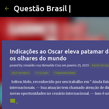
Questão Brasil |
Indicações ao Oscar eleva patamar d
os olhares do mundo
posted by reinaldo cruz
Reinaldo Cruz
em
janeiro 25, 2025
#WALTER SA
SELTON MELO
TV GLOBO
TVANHANGUERA
Selton Melo, reconhecido por seu trabalho em " Ainda Es
internacionais. -- Sua atuação tem chamado atenção de dir
novas oportunidades no cenário internacional. -- Isso é 
global!
0