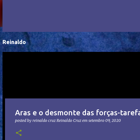
Reinaldo
Aras e o desmonte das forças-taref
posted by reinaldo cruz
Reinaldo Cruz
em
setembro 09, 2020