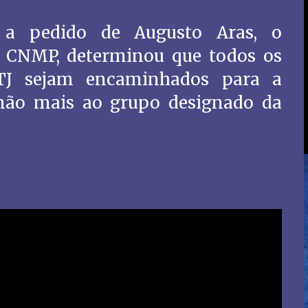
 a pedido de Augusto Aras, o
o CNMP, determinou que todos os
TJ sejam encaminhados para a
 não mais ao grupo designado da