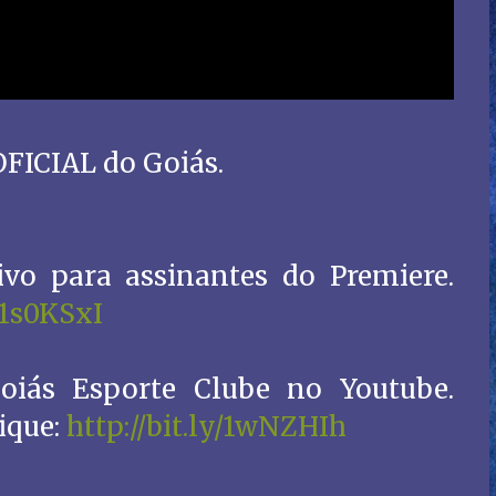
ICIAL do Goiás.
vo para assinantes do Premiere.
/1s0KSxI
oiás Esporte Clube no Youtube.
ique:
http://bit.ly/1wNZHIh