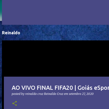
Reinaldo
AO VIVO FINAL FIFA20 | Goiás eSpor
posted by reinaldo cruz
Reinaldo Cruz
em
setembro 27, 2020