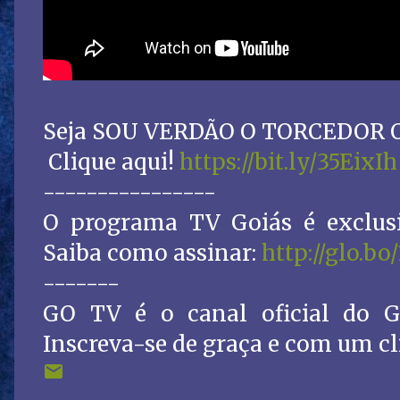
Seja SOU VERDÃO O TORCEDOR OF
Clique aqui!
https://bit.ly/35EixIh
----------------
O programa TV Goiás é exclusi
Saiba como assinar:
http://glo.bo
-------
GO TV é o canal oficial do G
Inscreva-se de graça e com um cl