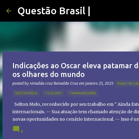
Questão Brasil |
Indicações ao Oscar eleva patamar d
os olhares do mundo
posted by reinaldo cruz
Reinaldo Cruz
em
janeiro 25, 2025
#WALTER SA
SELTON MELO
TV GLOBO
TVANHANGUERA
Selton Melo, reconhecido por seu trabalho em " Ainda Es
internacionais. -- Sua atuação tem chamado atenção de dir
novas oportunidades no cenário internacional. -- Isso é 
global!
0