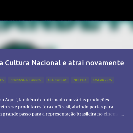
Pular para o conteúdo principal
a Cultura Nacional e atrai novamente
LES
FERNANDA TORRES
GLOBOPLAY
NETFLIX
OSCAR 2025
tou Aqui ", também é confirmado em várias produções
etores e produtores fora do Brasil, abrindo portas para
um grande passo para a representação brasileira no cinema