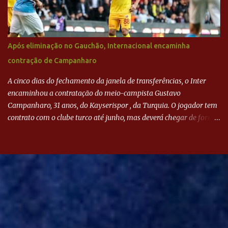
Após eliminação no Gauchão, Internacional encaminha
contração de Campanharo
A cinco dias do fechamento da janela de transferências, o Inter
encaminhou a contratação do meio-campista Gustavo
Campanharo, 31 anos, do Kayserispor , da Turquia. O jogador tem
contrato com o clube turco até junho, mas deverá chegar de forma
antecipada para a disputa da Libertadores. Campanharo foi
revelado pelo Juventude em 2011. Depois, passou por times como
Evian, da França, Hellas Verona, da Itália, e Ludogorets, da
Bulgária. O último clube brasileiro foi a Chapecoense, em 2020.
Desde então, está no Kayserispor. Caso a negociação seja
concretizada, o jogador chegará ao Beira-Rio para ser mais uma
opção de Mano Menezes no setor de meio-campo. Atualmente, na
Turquia, Gustavo Campanharo vem atuando como volante, mas
também pode ser utilizado mais avançado. Inter encaminha