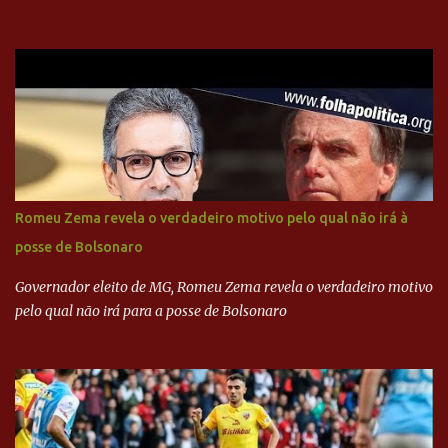
com dinheiro sujo da Odebrecht. Brasília - O presidente nacional
do PSDB, senador Aécio Neves, o ex-presidente da Fernando
Henrique Cardoso, e governadores tucanos em reunião na sede da
Executiva Nacional do PSDB (Valter Campanato/Agência Brasil) O
texto também põe fim a um mistério: três fontes confirmaram à
revista que o codinome “santo” que aparece em planilhas da
empreiteira refere-se ao governador de São Paulo, Geraldo
Alckmin (PSDB) — nenhum deles, no entanto, disse ter negociado
diretamente com o paulista. Depoimentos mostram como o
Romeu Zema revela o verdadeiro motivo pelo qual não irá à
dinheiro da Odebrecht bancou a campanha de Serra em 2010 Leia
posse de Bolsonaro
mais... A Lava Jato chega ao PSDB | VEJA.com
Governador eleito de MG, Romeu Zema revela o verdadeiro motivo
pelo qual não irá para a posse de Bolsonaro