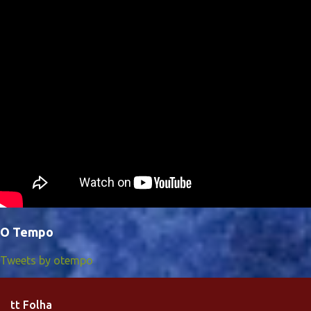
O Tempo
Tweets by otempo
tt Folha