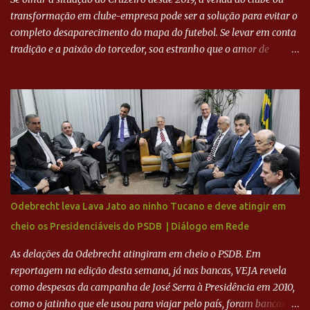
transformação em clube-empresa pode ser a solução para evitar o
completo desaparecimento do mapa do futebol. Se levar em conta
tradição e a paixão do torcedor, soa estranho que o amor de
milhões agora seja mercantil. Segundo apuração da Itatiaia,
Fenômeno comprou 90% das ações por R$ 400 milhões. Aporte
feito imediatamente para pagamento de dívidas emergenciais e
investimentos no departamento de futebol. O projeto apresentado
para a recuperação do Cruzeiro, o aporte financeiro inicial, com
Ronaldo sendo solidário à dívida de R$ 1 bilhão a partir de agora,
mais o peso que o ex-atacante tem no mundo do futebol, além de
sua história na Raposa, pesaram para que um dos mais icônicos
camisas 9 acertasse a compra do clube. Fonte: Itatiaia Fonte:
Odebrecht leva Lava Jato ao ninho Tucano e deve atingir em
ADVOGADO DO CRUZEIRO NA SAF EXPLICA SITUAÇÃO DO
cheio os Presidenciáveis do PSDB | Diálogo em Rede
CRUZEIRO - RONALDO COMPROU 90% DAS AÇÕES DO CLUBE
As delações da Odebrecht atingiram em cheio o PSDB. Em
reportagem na edição desta semana, já nas bancas, VEJA revela
como despesas da campanha de José Serra à Presidência em 2010,
como o jatinho que ele usou para viajar pelo país, foram bancadas