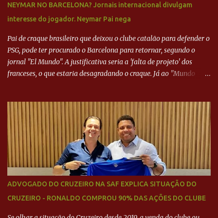
NEYMAR NO BARCELONA? Jornais internacional divulgam
interesse do jogador. Neymar Pai nega
Pai de craque brasileiro que deixou o clube catalão para defender o
PSG, pode ter procurado o Barcelona para retornar, segundo o
jornal "El Mundo". A justificativa seria a 'falta de projeto' dos
franceses, o que estaria desagradando o craque. Já ao "Mundo
Deportivo", o empresário, Neymar Pai, negou NEYMAR NO
BARCELONA? Jornais internacional divulgam interesse do jogador.
Neymar Pai nega
ADVOGADO DO CRUZEIRO NA SAF EXPLICA SITUAÇÃO DO
CRUZEIRO - RONALDO COMPROU 90% DAS AÇÕES DO CLUBE
Se olhar a situação do Cruzeiro desde 2019, a venda do clube ou