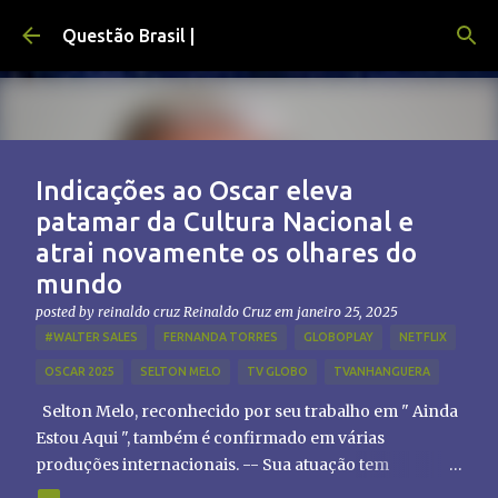
Pular para o conteúdo principal
Questão Brasil |
Indicações ao Oscar eleva
patamar da Cultura Nacional e
atrai novamente os olhares do
mundo
posted by reinaldo cruz
Reinaldo Cruz
em
janeiro 25, 2025
#WALTER SALES
FERNANDA TORRES
GLOBOPLAY
NETFLIX
OSCAR 2025
SELTON MELO
TV GLOBO
TVANHANGUERA
Selton Melo, reconhecido por seu trabalho em " Ainda
Estou Aqui ", também é confirmado em várias
produções internacionais. -- Sua atuação tem
chamado atenção de diretores e produtores fora do