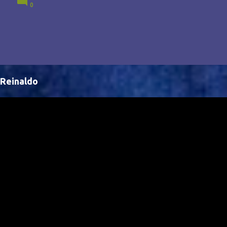
0
Brasil, abrindo portas para novas oportunidades no
cenário internacional. -- Isso é um grande passo para
a representação brasileira no cinema global!
Reinaldo