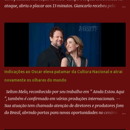
ataque, abriu o placar aos 13 minutos. Giancarlo recebeu pela
direita, invadiu a área e bateu cruzado no canto, sem chance para
Harlei. Tal qual o boxeador que não dá chance ao adversário, o
Paraná ampliou a vantagem aos 21 minutos. Éverton Garroni
desviou cruzamento de cabeça e, mesmo de costas, incidiu o canto
direito de Harlei. O goleiro esmeraldino se esticou e até tocou na
bola, mas não o suficiente para desviar sua trajetória. O ataque do
Goiás era nulo, tanto que o Paraná seguiu em cima. Aos 32
minutos, Jefferson cabeceou e Harlei fez grande defesa. Seis
minutos depois, Wellington encheu o pé e quase surpreendeu o
Indicações ao Oscar eleva patamar da Cultura Nacional e atrai
goleiro rival, que novamente defendeu. No fim, Jefferson teve
novamente os olhares do mundo
outra boa chance, mas parou no goleiro. Gol para matar espera...
Selton Melo, reconhecido por seu trabalho em " Ainda Estou Aqui
", também é confirmado em várias produções internacionais. --
Sua atuação tem chamado atenção de diretores e produtores fora
do Brasil, abrindo portas para novas oportunidades no cenário
internacional. -- Isso é um grande passo para a representação
brasileira no cinema global!