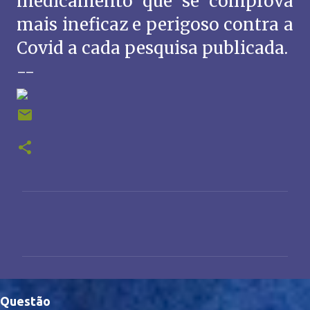
medicamento que se comprova
mais ineficaz e perigoso contra a
Covid a cada pesquisa publicada.
--
C
o
m
e
n
Questão