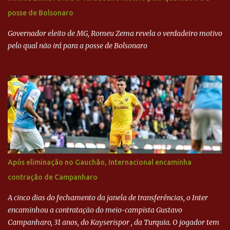
dinheiro da Odebrecht bancou a campanha de Serra em 2010 Leia
posse de Bolsonaro
mais... A Lava Jato chega ao PSDB | VEJA.com
Governador eleito de MG, Romeu Zema revela o verdadeiro motivo
pelo qual não irá para a posse de Bolsonaro
Após eliminação no Gauchão, Internacional encaminha
contração de Campanharo
A cinco dias do fechamento da janela de transferências, o Inter
encaminhou a contratação do meio-campista Gustavo
Campanharo, 31 anos, do Kayserispor , da Turquia. O jogador tem