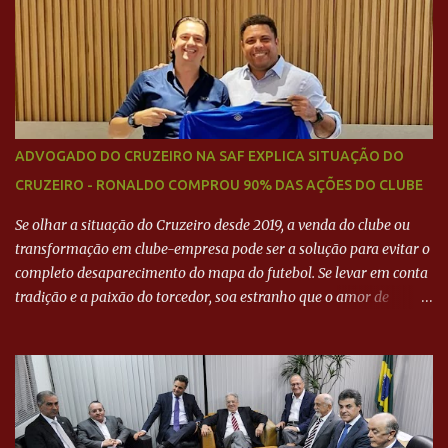
Neymar Pai nega
ADVOGADO DO CRUZEIRO NA SAF EXPLICA SITUAÇÃO DO
CRUZEIRO - RONALDO COMPROU 90% DAS AÇÕES DO CLUBE
Se olhar a situação do Cruzeiro desde 2019, a venda do clube ou
transformação em clube-empresa pode ser a solução para evitar o
completo desaparecimento do mapa do futebol. Se levar em conta
tradição e a paixão do torcedor, soa estranho que o amor de
milhões agora seja mercantil. Segundo apuração da Itatiaia,
Fenômeno comprou 90% das ações por R$ 400 milhões. Aporte
feito imediatamente para pagamento de dívidas emergenciais e
investimentos no departamento de futebol. O projeto apresentado
para a recuperação do Cruzeiro, o aporte financeiro inicial, com
Ronaldo sendo solidário à dívida de R$ 1 bilhão a partir de agora,