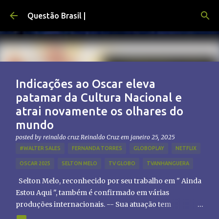
Pular para o conteúdo principal
Questão Brasil |
Indicações ao Oscar eleva
patamar da Cultura Nacional e
atrai novamente os olhares do
mundo
posted by reinaldo cruz
Reinaldo Cruz
em
janeiro 25, 2025
#WALTER SALES
FERNANDA TORRES
GLOBOPLAY
NETFLIX
OSCAR 2025
SELTON MELO
TV GLOBO
TVANHANGUERA
Selton Melo, reconhecido por seu trabalho em " Ainda
Estou Aqui ", também é confirmado em várias
produções internacionais. -- Sua atuação tem
chamado atenção de diretores e produtores fora do