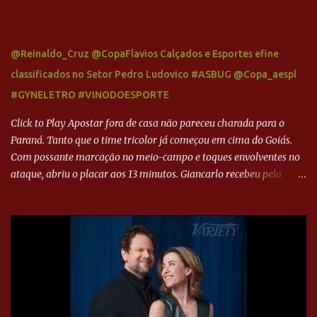
@Reinaldo_Cruz @CopaFlavios Calçados e Esportes efine
classificados no Setor Pedro Ludovico #ASBUG @Copa_aespl
#GYNELETRO #VINODOESPORTE
Click to Play Apostar fora de casa não pareceu charada para o
Paraná. Tanto que o time tricolor já começou em cima do Goiás.
Com possante marcação no meio-campo e toques envolventes no
ataque, abriu o placar aos 13 minutos. Giancarlo recebeu pela
direita, invadiu a área e bateu cruzado no canto, sem chance para
Harlei. Tal qual o boxeador que não dá chance ao adversário, o
Paraná ampliou a vantagem aos 21 minutos. Éverton Garroni
desviou cruzamento de cabeça e, mesmo de costas, incidiu o canto
direito de Harlei. O goleiro esmeraldino se esticou e até tocou na
bola, mas não o suficiente para desviar sua trajetória. O ataque do
Goiás era nulo, tanto que o Paraná seguiu em cima. Aos 32
minutos, Jefferson cabeceou e Harlei fez grande defesa. Seis