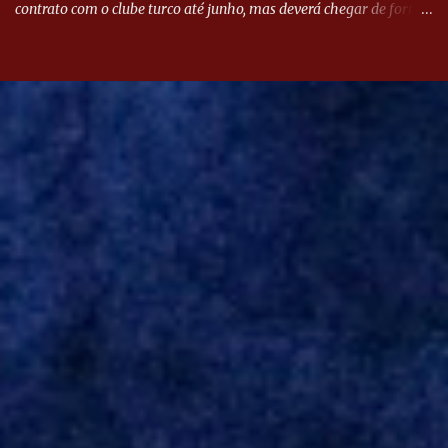
contrato com o clube turco até junho, mas deverá chegar de forma
antecipada para a disputa da Libertadores. Campanharo foi
revelado pelo Juventude em 2011. Depois, passou por times como
Evian, da França, Hellas Verona, da Itália, e Ludogorets, da
Bulgária. O último clube brasileiro foi a Chapecoense, em 2020.
Desde então, está no Kayserispor. Caso a negociação seja
concretizada, o jogador chegará ao Beira-Rio para ser mais uma
opção de Mano Menezes no setor de meio-campo. Atualmente, na
Turquia, Gustavo Campanharo vem atuando como volante, mas
também pode ser utilizado mais avançado. Inter encaminha
contração de Campanharo de 31 anos