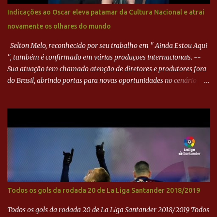
minutos depois, Wellington encheu o pé e quase surpreendeu o
Indicações ao Oscar eleva patamar da Cultura Nacional e atrai
goleiro rival, que novamente defendeu. No fim, Jefferson teve
novamente os olhares do mundo
outra boa chance, mas parou no goleiro. Gol para matar espera...
Selton Melo, reconhecido por seu trabalho em " Ainda Estou Aqui
", também é confirmado em várias produções internacionais. --
Sua atuação tem chamado atenção de diretores e produtores fora
do Brasil, abrindo portas para novas oportunidades no cenário
internacional. -- Isso é um grande passo para a representação
brasileira no cinema global!
Todos os gols da rodada 20 de La Liga Santander 2018/2019
Todos os gols da rodada 20 de La Liga Santander 2018/2019 Todos