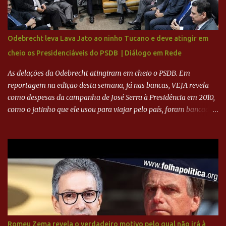
mais o peso que o ex-atacante tem no mundo do futebol, além de
sua história na Raposa, pesaram para que um dos mais icônicos
camisas 9 acertasse a compra do clube. Fonte: Itatiaia Fonte:
Odebrecht leva Lava Jato ao ninho Tucano e deve atingir em
ADVOGADO DO CRUZEIRO NA SAF EXPLICA SITUAÇÃO DO
cheio os Presidenciáveis do PSDB | Diálogo em Rede
CRUZEIRO - RONALDO COMPROU 90% DAS AÇÕES DO CLUBE
As delações da Odebrecht atingiram em cheio o PSDB. Em
reportagem na edição desta semana, já nas bancas, VEJA revela
como despesas da campanha de José Serra à Presidência em 2010,
como o jatinho que ele usou para viajar pelo país, foram bancadas
com dinheiro sujo da Odebrecht. Brasília - O presidente nacional
do PSDB, senador Aécio Neves, o ex-presidente da Fernando
Henrique Cardoso, e governadores tucanos em reunião na sede da
Executiva Nacional do PSDB (Valter Campanato/Agência Brasil) O
texto também põe fim a um mistério: três fontes confirmaram à
revista que o codinome “santo” que aparece em planilhas da
empreiteira refere-se ao governador de São Paulo, Geraldo
Alckmin (PSDB) — nenhum deles, no entanto, disse ter negociado
diretamente com o paulista. Depoimentos mostram como o
Romeu Zema revela o verdadeiro motivo pelo qual não irá à