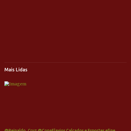
Mais Lidas
@Reinaldo_Cruz @CopaFlavios Calçados e Esportes efine