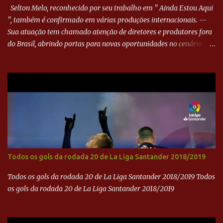
Selton Melo, reconhecido por seu trabalho em " Ainda Estou Aqui
", também é confirmado em várias produções internacionais. --
Sua atuação tem chamado atenção de diretores e produtores fora
do Brasil, abrindo portas para novas oportunidades no cenário
internacional. -- Isso é um grande passo para a representação
brasileira no cinema global!
Todos os gols da rodada 20 de La Liga Santander 2018/2019
Todos os gols da rodada 20 de La Liga Santander 2018/2019 Todos
os gols da rodada 20 de La Liga Santander 2018/2019