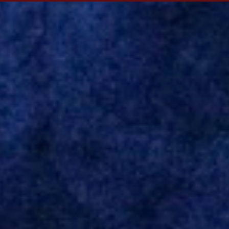
Evian, da França, Hellas Verona, da Itália, e Ludogorets, da
Bulgária. O último clube brasileiro foi a Chapecoense, em 2020.
Desde então, está no Kayserispor. Caso a negociação seja
concretizada, o jogador chegará ao Beira-Rio para ser mais uma
opção de Mano Menezes no setor de meio-campo. Atualmente, na
Turquia, Gustavo Campanharo vem atuando como volante, mas
também pode ser utilizado mais avançado. Inter encaminha
contração de Campanharo de 31 anos