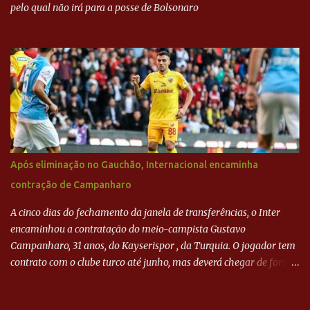
pelo qual não irá para a posse de Bolsonaro
Após eliminação no Gauchão, Internacional encaminha
contração de Campanharo
A cinco dias do fechamento da janela de transferências, o Inter
encaminhou a contratação do meio-campista Gustavo
Campanharo, 31 anos, do Kayserispor , da Turquia. O jogador tem
contrato com o clube turco até junho, mas deverá chegar de forma
antecipada para a disputa da Libertadores. Campanharo foi
revelado pelo Juventude em 2011. Depois, passou por times como