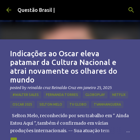
Pular para o conteúdo principal
Questão Brasil |
Indicações ao Oscar eleva
patamar da Cultura Nacional e
atrai novamente os olhares do
mundo
posted by reinaldo cruz
Reinaldo Cruz
em
janeiro 25, 2025
#WALTER SALES
FERNANDA TORRES
GLOBOPLAY
NETFLIX
OSCAR 2025
SELTON MELO
TV GLOBO
TVANHANGUERA
Selton Melo, reconhecido por seu trabalho em " Ainda
Estou Aqui ", também é confirmado em várias
produções internacionais. -- Sua atuação tem
chamado atenção de diretores e produtores fora do