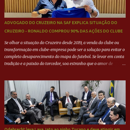
ADVOGADO DO CRUZEIRO NA SAF EXPLICA SITUAÇÃO DO
CRUZEIRO - RONALDO COMPROU 90% DAS AÇÕES DO CLUBE
Se olhar a situação do Cruzeiro desde 2019, a venda do clube ou
transformação em clube-empresa pode ser a solução para evitar o
completo desaparecimento do mapa do futebol. Se levar em conta
tradição e a paixão do torcedor, soa estranho que o amor de
milhões agora seja mercantil. Segundo apuração da Itatiaia,
Fenômeno comprou 90% das ações por R$ 400 milhões. Aporte
feito imediatamente para pagamento de dívidas emergenciais e
investimentos no departamento de futebol. O projeto apresentado
para a recuperação do Cruzeiro, o aporte financeiro inicial, com
Ronaldo sendo solidário à dívida de R$ 1 bilhão a partir de agora,
mais o peso que o ex-atacante tem no mundo do futebol, além de
sua história na Raposa, pesaram para que um dos mais icônicos
camisas 9 acertasse a compra do clube. Fonte: Itatiaia Fonte:
Odebrecht leva Lava Jato ao ninho Tucano e deve atingir em