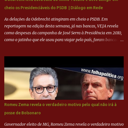
ADVOGADO DO CRUZEIRO NA SAF EXPLICA SITUAÇÃO DO
cheio os Presidenciáveis do PSDB | Diálogo em Rede
CRUZEIRO - RONALDO COMPROU 90% DAS AÇÕES DO CLUBE
As delações da Odebrecht atingiram em cheio o PSDB. Em
reportagem na edição desta semana, já nas bancas, VEJA revela
como despesas da campanha de José Serra à Presidência em 2010,
como o jatinho que ele usou para viajar pelo país, foram bancadas
com dinheiro sujo da Odebrecht. Brasília - O presidente nacional
do PSDB, senador Aécio Neves, o ex-presidente da Fernando
Henrique Cardoso, e governadores tucanos em reunião na sede da
Executiva Nacional do PSDB (Valter Campanato/Agência Brasil) O
texto também põe fim a um mistério: três fontes confirmaram à
revista que o codinome “santo” que aparece em planilhas da
empreiteira refere-se ao governador de São Paulo, Geraldo
Alckmin (PSDB) — nenhum deles, no entanto, disse ter negociado
diretamente com o paulista. Depoimentos mostram como o
Romeu Zema revela o verdadeiro motivo pelo qual não irá à
dinheiro da Odebrecht bancou a campanha de Serra em 2010 Leia
posse de Bolsonaro
mais... A Lava Jato chega ao PSDB | VEJA.com
Governador eleito de MG, Romeu Zema revela o verdadeiro motivo