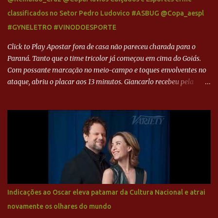
classificados no Setor Pedro Ludovico #ASBUG @Copa_aespl
#GYNELETRO #VINODOESPORTE
Click to Play Apostar fora de casa não pareceu charada para o
Paraná. Tanto que o time tricolor já começou em cima do Goiás.
Com possante marcação no meio-campo e toques envolventes no
ataque, abriu o placar aos 13 minutos. Giancarlo recebeu pela
direita, invadiu a área e bateu cruzado no canto, sem chance para
Harlei. Tal qual o boxeador que não dá chance ao adversário, o
Paraná ampliou a vantagem aos 21 minutos. Éverton Garroni
desviou cruzamento de cabeça e, mesmo de costas, incidiu o canto
direito de Harlei. O goleiro esmeraldino se esticou e até tocou na
bola, mas não o suficiente para desviar sua trajetória. O ataque do
Goiás era nulo, tanto que o Paraná seguiu em cima. Aos 32
minutos, Jefferson cabeceou e Harlei fez grande defesa. Seis
minutos depois, Wellington encheu o pé e quase surpreendeu o
Indicações ao Oscar eleva patamar da Cultura Nacional e atrai
goleiro rival, que novamente defendeu. No fim, Jefferson teve
novamente os olhares do mundo
outra boa chance, mas parou no goleiro. Gol para matar espera...