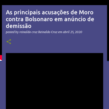
As principais acusações de Moro
contra Bolsonaro em anúncio de
demissão
posted by reinaldo cruz
Reinaldo Cruz
em
abril 25, 2020