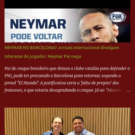
NEYMAR NO BARCELONA? Jornais internacional divulgam
interesse do jogador. Neymar Pai nega
Pai de craque brasileiro que deixou o clube catalão para defender o
PSG, pode ter procurado o Barcelona para retornar, segundo o
jornal "El Mundo". A justificativa seria a 'falta de projeto' dos
franceses, o que estaria desagradando o craque. Já ao "Mundo
Deportivo", o empresário, Neymar Pai, negou NEYMAR NO
BARCELONA? Jornais internacional divulgam interesse do jogador.
Neymar Pai nega