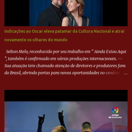
bola, mas não o suficiente para desviar sua trajetória. O ataque do
Goiás era nulo, tanto que o Paraná seguiu em cima. Aos 32
minutos, Jefferson cabeceou e Harlei fez grande defesa. Seis
minutos depois, Wellington encheu o pé e quase surpreendeu o
Indicações ao Oscar eleva patamar da Cultura Nacional e atrai
goleiro rival, que novamente defendeu. No fim, Jefferson teve
novamente os olhares do mundo
outra boa chance, mas parou no goleiro. Gol para matar espera...
Selton Melo, reconhecido por seu trabalho em " Ainda Estou Aqui
", também é confirmado em várias produções internacionais. --
Sua atuação tem chamado atenção de diretores e produtores fora
do Brasil, abrindo portas para novas oportunidades no cenário
internacional. -- Isso é um grande passo para a representação
brasileira no cinema global!