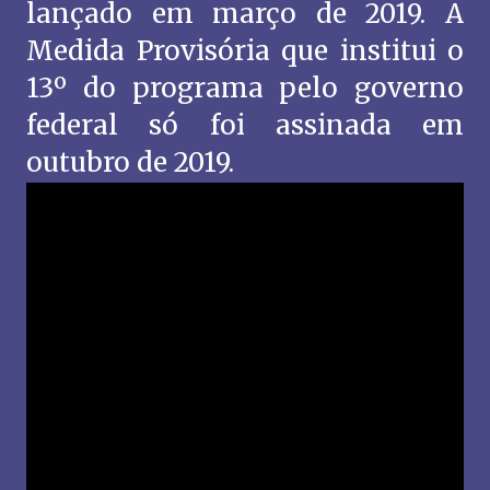
lançado em março de 2019. A
Medida Provisória que institui o
13º do programa pelo governo
federal só foi assinada em
outubro de 2019.