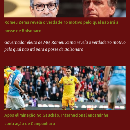
empreiteira refere-se ao governador de São Paulo, Geraldo
Alckmin (PSDB) — nenhum deles, no entanto, disse ter negociado
diretamente com o paulista. Depoimentos mostram como o
Romeu Zema revela o verdadeiro motivo pelo qual não irá à
dinheiro da Odebrecht bancou a campanha de Serra em 2010 Leia
posse de Bolsonaro
mais... A Lava Jato chega ao PSDB | VEJA.com
Governador eleito de MG, Romeu Zema revela o verdadeiro motivo
pelo qual não irá para a posse de Bolsonaro
Após eliminação no Gauchão, Internacional encaminha
contração de Campanharo