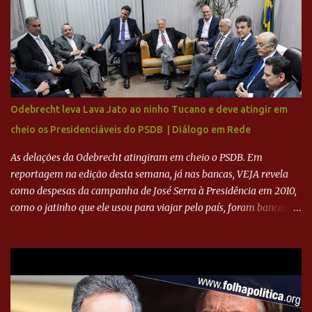
feito imediatamente para pagamento de dívidas emergenciais e
investimentos no departamento de futebol. O projeto apresentado
para a recuperação do Cruzeiro, o aporte financeiro inicial, com
Ronaldo sendo solidário à dívida de R$ 1 bilhão a partir de agora,
mais o peso que o ex-atacante tem no mundo do futebol, além de
sua história na Raposa, pesaram para que um dos mais icônicos
camisas 9 acertasse a compra do clube. Fonte: Itatiaia Fonte:
Odebrecht leva Lava Jato ao ninho Tucano e deve atingir em
ADVOGADO DO CRUZEIRO NA SAF EXPLICA SITUAÇÃO DO
cheio os Presidenciáveis do PSDB | Diálogo em Rede
CRUZEIRO - RONALDO COMPROU 90% DAS AÇÕES DO CLUBE
As delações da Odebrecht atingiram em cheio o PSDB. Em
reportagem na edição desta semana, já nas bancas, VEJA revela
como despesas da campanha de José Serra à Presidência em 2010,
como o jatinho que ele usou para viajar pelo país, foram bancadas
com dinheiro sujo da Odebrecht. Brasília - O presidente nacional
do PSDB, senador Aécio Neves, o ex-presidente da Fernando
Henrique Cardoso, e governadores tucanos em reunião na sede da
Executiva Nacional do PSDB (Valter Campanato/Agência Brasil) O
texto também põe fim a um mistério: três fontes confirmaram à
revista que o codinome “santo” que aparece em planilhas da