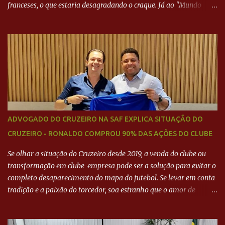
franceses, o que estaria desagradando o craque. Já ao "Mundo
Deportivo", o empresário, Neymar Pai, negou NEYMAR NO
BARCELONA? Jornais internacional divulgam interesse do jogador.
Neymar Pai nega
ADVOGADO DO CRUZEIRO NA SAF EXPLICA SITUAÇÃO DO
CRUZEIRO - RONALDO COMPROU 90% DAS AÇÕES DO CLUBE
Se olhar a situação do Cruzeiro desde 2019, a venda do clube ou
transformação em clube-empresa pode ser a solução para evitar o
completo desaparecimento do mapa do futebol. Se levar em conta
tradição e a paixão do torcedor, soa estranho que o amor de
milhões agora seja mercantil. Segundo apuração da Itatiaia,
Fenômeno comprou 90% das ações por R$ 400 milhões. Aporte