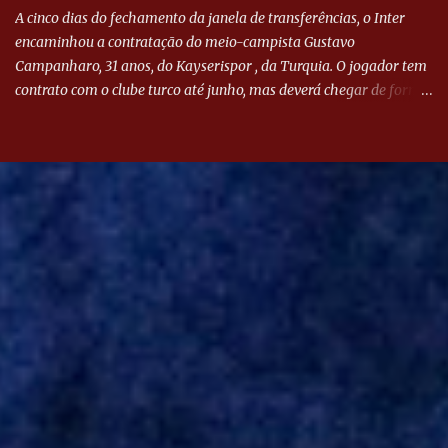
A cinco dias do fechamento da janela de transferências, o Inter
encaminhou a contratação do meio-campista Gustavo
Campanharo, 31 anos, do Kayserispor , da Turquia. O jogador tem
contrato com o clube turco até junho, mas deverá chegar de forma
antecipada para a disputa da Libertadores. Campanharo foi
revelado pelo Juventude em 2011. Depois, passou por times como
Evian, da França, Hellas Verona, da Itália, e Ludogorets, da
Bulgária. O último clube brasileiro foi a Chapecoense, em 2020.
Desde então, está no Kayserispor. Caso a negociação seja
concretizada, o jogador chegará ao Beira-Rio para ser mais uma
opção de Mano Menezes no setor de meio-campo. Atualmente, na
Turquia, Gustavo Campanharo vem atuando como volante, mas
também pode ser utilizado mais avançado. Inter encaminha
contração de Campanharo de 31 anos