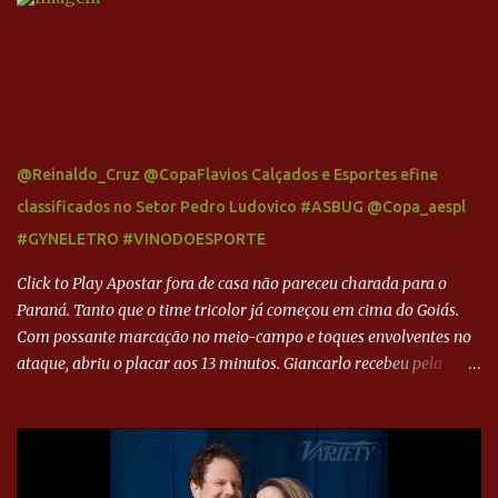
@Reinaldo_Cruz @CopaFlavios Calçados e Esportes efine
classificados no Setor Pedro Ludovico #ASBUG @Copa_aespl
#GYNELETRO #VINODOESPORTE
Click to Play Apostar fora de casa não pareceu charada para o
Paraná. Tanto que o time tricolor já começou em cima do Goiás.
Com possante marcação no meio-campo e toques envolventes no
ataque, abriu o placar aos 13 minutos. Giancarlo recebeu pela
direita, invadiu a área e bateu cruzado no canto, sem chance para
Harlei. Tal qual o boxeador que não dá chance ao adversário, o
Paraná ampliou a vantagem aos 21 minutos. Éverton Garroni
desviou cruzamento de cabeça e, mesmo de costas, incidiu o canto
direito de Harlei. O goleiro esmeraldino se esticou e até tocou na