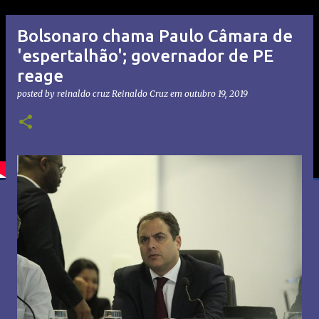
Bolsonaro chama Paulo Câmara de
'espertalhão'; governador de PE
reage
posted by reinaldo cruz
Reinaldo Cruz
em
outubro 19, 2019