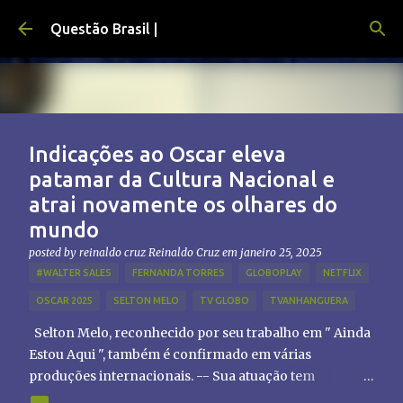
Pular para o conteúdo principal
Questão Brasil |
Indicações ao Oscar eleva
patamar da Cultura Nacional e
atrai novamente os olhares do
mundo
posted by reinaldo cruz
Reinaldo Cruz
em
janeiro 25, 2025
#WALTER SALES
FERNANDA TORRES
GLOBOPLAY
NETFLIX
OSCAR 2025
SELTON MELO
TV GLOBO
TVANHANGUERA
Selton Melo, reconhecido por seu trabalho em " Ainda
Estou Aqui ", também é confirmado em várias
produções internacionais. -- Sua atuação tem
chamado atenção de diretores e produtores fora do