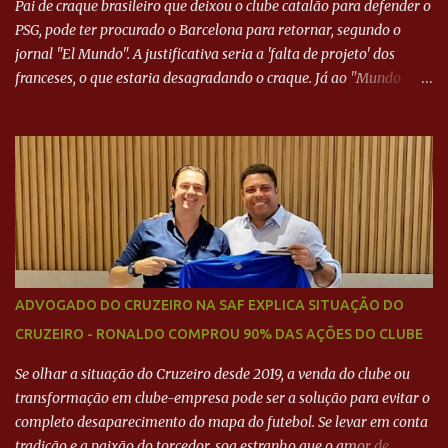
Pai de craque brasileiro que deixou o clube catalão para defender o
PSG, pode ter procurado o Barcelona para retornar, segundo o
jornal "El Mundo". A justificativa seria a 'falta de projeto' dos
franceses, o que estaria desagradando o craque. Já ao "Mundo
Deportivo", o empresário, Neymar Pai, negou NEYMAR NO
BARCELONA? Jornais internacional divulgam interesse do jogador.
Neymar Pai nega
ADVOGADO DO CRUZEIRO NA SAF EXPLICA SITUAÇÃO DO
CRUZEIRO - RONALDO COMPROU 90% DAS AÇÕES DO CLUBE
Se olhar a situação do Cruzeiro desde 2019, a venda do clube ou
transformação em clube-empresa pode ser a solução para evitar o
completo desaparecimento do mapa do futebol. Se levar em conta
tradição e a paixão do torcedor, soa estranho que o amor de