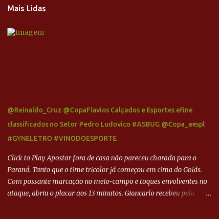
Mais Lidas
@Reinaldo_Cruz @CopaFlavios Calçados e Esportes efine
classificados no Setor Pedro Ludovico #ASBUG @Copa_aespl
#GYNELETRO #VINODOESPORTE
Click to Play Apostar fora de casa não pareceu charada para o
Paraná. Tanto que o time tricolor já começou em cima do Goiás.
Com possante marcação no meio-campo e toques envolventes no
ataque, abriu o placar aos 13 minutos. Giancarlo recebeu pela
direita, invadiu a área e bateu cruzado no canto, sem chance para
Harlei. Tal qual o boxeador que não dá chance ao adversário, o