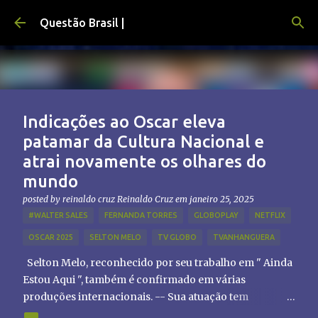
Pular para o conteúdo principal
Questão Brasil |
Indicações ao Oscar eleva
patamar da Cultura Nacional e
atrai novamente os olhares do
mundo
posted by reinaldo cruz
Reinaldo Cruz
em
janeiro 25, 2025
#WALTER SALES
FERNANDA TORRES
GLOBOPLAY
NETFLIX
OSCAR 2025
SELTON MELO
TV GLOBO
TVANHANGUERA
Selton Melo, reconhecido por seu trabalho em " Ainda
Estou Aqui ", também é confirmado em várias
produções internacionais. -- Sua atuação tem
chamado atenção de diretores e produtores fora do