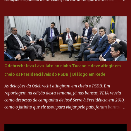
milhões agora seja mercantil. Segundo apuração da Itatiaia,
Fenômeno comprou 90% das ações por R$ 400 milhões. Aporte
feito imediatamente para pagamento de dívidas emergenciais e
investimentos no departamento de futebol. O projeto apresentado
para a recuperação do Cruzeiro, o aporte financeiro inicial, com
Ronaldo sendo solidário à dívida de R$ 1 bilhão a partir de agora,
mais o peso que o ex-atacante tem no mundo do futebol, além de
sua história na Raposa, pesaram para que um dos mais icônicos
camisas 9 acertasse a compra do clube. Fonte: Itatiaia Fonte:
Odebrecht leva Lava Jato ao ninho Tucano e deve atingir em
ADVOGADO DO CRUZEIRO NA SAF EXPLICA SITUAÇÃO DO
cheio os Presidenciáveis do PSDB | Diálogo em Rede
CRUZEIRO - RONALDO COMPROU 90% DAS AÇÕES DO CLUBE
As delações da Odebrecht atingiram em cheio o PSDB. Em
reportagem na edição desta semana, já nas bancas, VEJA revela
como despesas da campanha de José Serra à Presidência em 2010,
como o jatinho que ele usou para viajar pelo país, foram bancadas
com dinheiro sujo da Odebrecht. Brasília - O presidente nacional
do PSDB, senador Aécio Neves, o ex-presidente da Fernando
Henrique Cardoso, e governadores tucanos em reunião na sede da