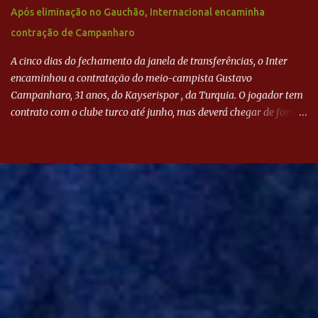
Após eliminação no Gauchão, Internacional encaminha
contração de Campanharo
A cinco dias do fechamento da janela de transferências, o Inter
encaminhou a contratação do meio-campista Gustavo
Campanharo, 31 anos, do Kayserispor , da Turquia. O jogador tem
contrato com o clube turco até junho, mas deverá chegar de forma
antecipada para a disputa da Libertadores. Campanharo foi
revelado pelo Juventude em 2011. Depois, passou por times como
Evian, da França, Hellas Verona, da Itália, e Ludogorets, da
Bulgária. O último clube brasileiro foi a Chapecoense, em 2020.
Desde então, está no Kayserispor. Caso a negociação seja
concretizada, o jogador chegará ao Beira-Rio para ser mais uma
opção de Mano Menezes no setor de meio-campo. Atualmente, na
Turquia, Gustavo Campanharo vem atuando como volante, mas
também pode ser utilizado mais avançado. Inter encaminha
contração de Campanharo de 31 anos