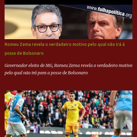
Executiva Nacional do PSDB (Valter Campanato/Agência Brasil) O
texto também põe fim a um mistério: três fontes confirmaram à
revista que o codinome “santo” que aparece em planilhas da
empreiteira refere-se ao governador de São Paulo, Geraldo
Alckmin (PSDB) — nenhum deles, no entanto, disse ter negociado
diretamente com o paulista. Depoimentos mostram como o
Romeu Zema revela o verdadeiro motivo pelo qual não irá à
dinheiro da Odebrecht bancou a campanha de Serra em 2010 Leia
posse de Bolsonaro
mais... A Lava Jato chega ao PSDB | VEJA.com
Governador eleito de MG, Romeu Zema revela o verdadeiro motivo
pelo qual não irá para a posse de Bolsonaro