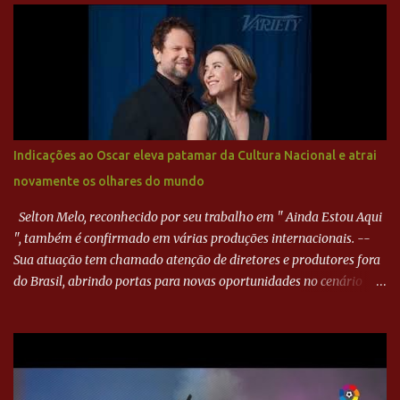
Paraná ampliou a vantagem aos 21 minutos. Éverton Garroni
desviou cruzamento de cabeça e, mesmo de costas, incidiu o canto
direito de Harlei. O goleiro esmeraldino se esticou e até tocou na
bola, mas não o suficiente para desviar sua trajetória. O ataque do
Goiás era nulo, tanto que o Paraná seguiu em cima. Aos 32
minutos, Jefferson cabeceou e Harlei fez grande defesa. Seis
minutos depois, Wellington encheu o pé e quase surpreendeu o
Indicações ao Oscar eleva patamar da Cultura Nacional e atrai
goleiro rival, que novamente defendeu. No fim, Jefferson teve
novamente os olhares do mundo
outra boa chance, mas parou no goleiro. Gol para matar espera...
Selton Melo, reconhecido por seu trabalho em " Ainda Estou Aqui
", também é confirmado em várias produções internacionais. --
Sua atuação tem chamado atenção de diretores e produtores fora
do Brasil, abrindo portas para novas oportunidades no cenário
internacional. -- Isso é um grande passo para a representação
brasileira no cinema global!