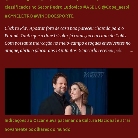
classificados no Setor Pedro Ludovico #ASBUG @Copa_aespl
#GYNELETRO #VINODOESPORTE
Click to Play Apostar fora de casa não pareceu charada para o
Paraná. Tanto que o time tricolor já começou em cima do Goiás.
Com possante marcação no meio-campo e toques envolventes no
ataque, abriu o placar aos 13 minutos. Giancarlo recebeu pela
direita, invadiu a área e bateu cruzado no canto, sem chance para
Harlei. Tal qual o boxeador que não dá chance ao adversário, o
Paraná ampliou a vantagem aos 21 minutos. Éverton Garroni
desviou cruzamento de cabeça e, mesmo de costas, incidiu o canto
direito de Harlei. O goleiro esmeraldino se esticou e até tocou na
bola, mas não o suficiente para desviar sua trajetória. O ataque do
Goiás era nulo, tanto que o Paraná seguiu em cima. Aos 32
minutos, Jefferson cabeceou e Harlei fez grande defesa. Seis
minutos depois, Wellington encheu o pé e quase surpreendeu o
Indicações ao Oscar eleva patamar da Cultura Nacional e atrai
goleiro rival, que novamente defendeu. No fim, Jefferson teve
novamente os olhares do mundo
outra boa chance, mas parou no goleiro. Gol para matar espera...