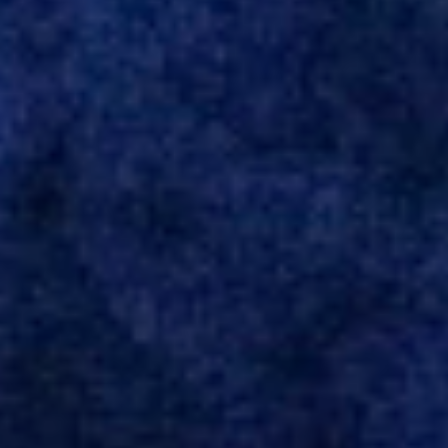
Bulgária. O último clube brasileiro foi a Chapecoense, em 2020.
Desde então, está no Kayserispor. Caso a negociação seja
concretizada, o jogador chegará ao Beira-Rio para ser mais uma
opção de Mano Menezes no setor de meio-campo. Atualmente, na
Turquia, Gustavo Campanharo vem atuando como volante, mas
também pode ser utilizado mais avançado. Inter encaminha
contração de Campanharo de 31 anos