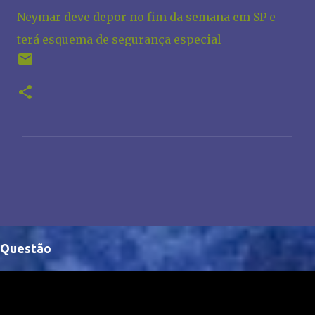
Neymar deve depor no fim da semana em SP e
terá esquema de segurança especial
C
o
m
e
n
Questão
t
á
r