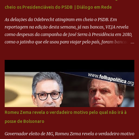
ADVOGADO DO CRUZEIRO NA SAF EXPLICA SITUAÇÃO DO
cheio os Presidenciáveis do PSDB | Diálogo em Rede
CRUZEIRO - RONALDO COMPROU 90% DAS AÇÕES DO CLUBE
As delações da Odebrecht atingiram em cheio o PSDB. Em
reportagem na edição desta semana, já nas bancas, VEJA revela
como despesas da campanha de José Serra à Presidência em 2010,
como o jatinho que ele usou para viajar pelo país, foram bancadas
com dinheiro sujo da Odebrecht. Brasília - O presidente nacional
do PSDB, senador Aécio Neves, o ex-presidente da Fernando
Henrique Cardoso, e governadores tucanos em reunião na sede da
Executiva Nacional do PSDB (Valter Campanato/Agência Brasil) O
texto também põe fim a um mistério: três fontes confirmaram à
revista que o codinome “santo” que aparece em planilhas da
empreiteira refere-se ao governador de São Paulo, Geraldo
Alckmin (PSDB) — nenhum deles, no entanto, disse ter negociado
diretamente com o paulista. Depoimentos mostram como o
Romeu Zema revela o verdadeiro motivo pelo qual não irá à
dinheiro da Odebrecht bancou a campanha de Serra em 2010 Leia
posse de Bolsonaro
mais... A Lava Jato chega ao PSDB | VEJA.com
Governador eleito de MG, Romeu Zema revela o verdadeiro motivo