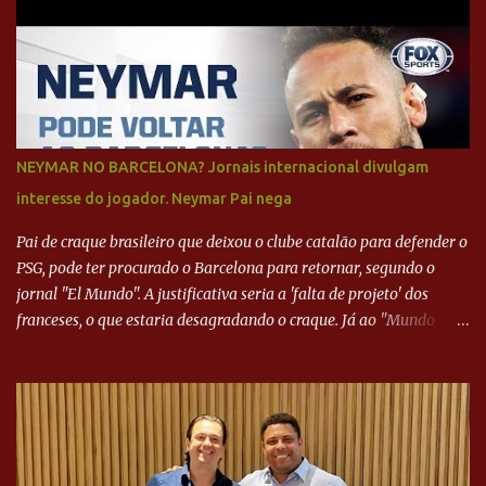
NEYMAR NO BARCELONA? Jornais internacional divulgam
interesse do jogador. Neymar Pai nega
Pai de craque brasileiro que deixou o clube catalão para defender o
PSG, pode ter procurado o Barcelona para retornar, segundo o
jornal "El Mundo". A justificativa seria a 'falta de projeto' dos
franceses, o que estaria desagradando o craque. Já ao "Mundo
Deportivo", o empresário, Neymar Pai, negou NEYMAR NO
BARCELONA? Jornais internacional divulgam interesse do jogador.
Neymar Pai nega