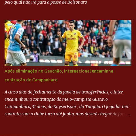
pelo qual não irá para a posse de Bolsonaro
Após eliminação no Gauchão, Internacional encaminha
contração de Campanharo
A cinco dias do fechamento da janela de transferências, o Inter
encaminhou a contratação do meio-campista Gustavo
Campanharo, 31 anos, do Kayserispor , da Turquia. O jogador tem
contrato com o clube turco até junho, mas deverá chegar de forma
antecipada para a disputa da Libertadores. Campanharo foi
revelado pelo Juventude em 2011. Depois, passou por times como
Evian, da França, Hellas Verona, da Itália, e Ludogorets, da