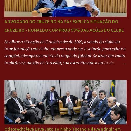
ADVOGADO DO CRUZEIRO NA SAF EXPLICA SITUAÇÃO DO
CRUZEIRO - RONALDO COMPROU 90% DAS AÇÕES DO CLUBE
Se olhar a situação do Cruzeiro desde 2019, a venda do clube ou
transformação em clube-empresa pode ser a solução para evitar o
completo desaparecimento do mapa do futebol. Se levar em conta
tradição e a paixão do torcedor, soa estranho que o amor de
milhões agora seja mercantil. Segundo apuração da Itatiaia,
Fenômeno comprou 90% das ações por R$ 400 milhões. Aporte
feito imediatamente para pagamento de dívidas emergenciais e
investimentos no departamento de futebol. O projeto apresentado
para a recuperação do Cruzeiro, o aporte financeiro inicial, com
Ronaldo sendo solidário à dívida de R$ 1 bilhão a partir de agora,
mais o peso que o ex-atacante tem no mundo do futebol, além de
sua história na Raposa, pesaram para que um dos mais icônicos
camisas 9 acertasse a compra do clube. Fonte: Itatiaia Fonte:
Odebrecht leva Lava Jato ao ninho Tucano e deve atingir em