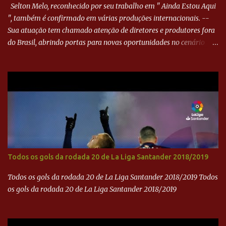
Selton Melo, reconhecido por seu trabalho em " Ainda Estou Aqui
", também é confirmado em várias produções internacionais. --
Sua atuação tem chamado atenção de diretores e produtores fora
do Brasil, abrindo portas para novas oportunidades no cenário
internacional. -- Isso é um grande passo para a representação
brasileira no cinema global!
Todos os gols da rodada 20 de La Liga Santander 2018/2019
Todos os gols da rodada 20 de La Liga Santander 2018/2019 Todos
os gols da rodada 20 de La Liga Santander 2018/2019