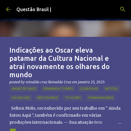
Pular para o conteúdo principal
Questão Brasil |
Indicações ao Oscar eleva
patamar da Cultura Nacional e
atrai novamente os olhares do
mundo
posted by reinaldo cruz
Reinaldo Cruz
em
janeiro 25, 2025
#WALTER SALES
FERNANDA TORRES
GLOBOPLAY
NETFLIX
OSCAR 2025
SELTON MELO
TV GLOBO
TVANHANGUERA
Selton Melo, reconhecido por seu trabalho em " Ainda
Estou Aqui ", também é confirmado em várias
produções internacionais. -- Sua atuação tem
chamado atenção de diretores e produtores fora do