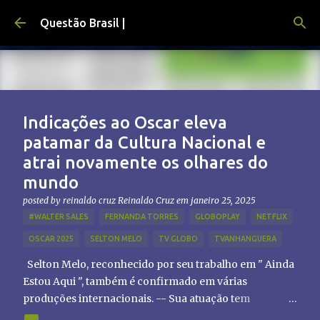
Pular para o conteúdo principal
Questão Brasil |
Indicações ao Oscar eleva
patamar da Cultura Nacional e
atrai novamente os olhares do
mundo
posted by reinaldo cruz
Reinaldo Cruz
em
janeiro 25, 2025
#WALTER SALES
FERNANDA TORRES
GLOBOPLAY
NETFLIX
OSCAR 2025
SELTON MELO
TV GLOBO
TVANHANGUERA
Selton Melo, reconhecido por seu trabalho em " Ainda
Estou Aqui ", também é confirmado em várias
produções internacionais. -- Sua atuação tem
chamado atenção de diretores e produtores fora do