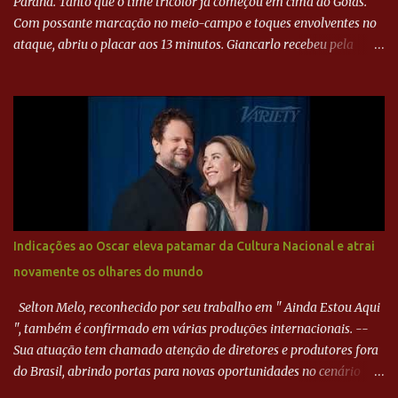
Paraná. Tanto que o time tricolor já começou em cima do Goiás.
Com possante marcação no meio-campo e toques envolventes no
ataque, abriu o placar aos 13 minutos. Giancarlo recebeu pela
direita, invadiu a área e bateu cruzado no canto, sem chance para
Harlei. Tal qual o boxeador que não dá chance ao adversário, o
Paraná ampliou a vantagem aos 21 minutos. Éverton Garroni
desviou cruzamento de cabeça e, mesmo de costas, incidiu o canto
direito de Harlei. O goleiro esmeraldino se esticou e até tocou na
bola, mas não o suficiente para desviar sua trajetória. O ataque do
Goiás era nulo, tanto que o Paraná seguiu em cima. Aos 32
minutos, Jefferson cabeceou e Harlei fez grande defesa. Seis
minutos depois, Wellington encheu o pé e quase surpreendeu o
Indicações ao Oscar eleva patamar da Cultura Nacional e atrai
goleiro rival, que novamente defendeu. No fim, Jefferson teve
novamente os olhares do mundo
outra boa chance, mas parou no goleiro. Gol para matar espera...
Selton Melo, reconhecido por seu trabalho em " Ainda Estou Aqui
", também é confirmado em várias produções internacionais. --
Sua atuação tem chamado atenção de diretores e produtores fora
do Brasil, abrindo portas para novas oportunidades no cenário
internacional. -- Isso é um grande passo para a representação