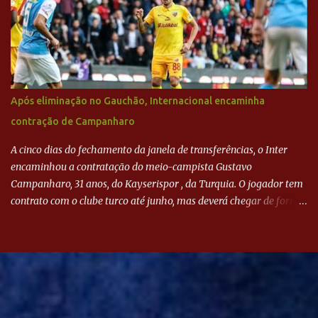
Após eliminação no Gauchão, Internacional encaminha
contração de Campanharo
A cinco dias do fechamento da janela de transferências, o Inter
encaminhou a contratação do meio-campista Gustavo
Campanharo, 31 anos, do Kayserispor , da Turquia. O jogador tem
contrato com o clube turco até junho, mas deverá chegar de forma
antecipada para a disputa da Libertadores. Campanharo foi
revelado pelo Juventude em 2011. Depois, passou por times como
Evian, da França, Hellas Verona, da Itália, e Ludogorets, da
Bulgária. O último clube brasileiro foi a Chapecoense, em 2020.
Desde então, está no Kayserispor. Caso a negociação seja
concretizada, o jogador chegará ao Beira-Rio para ser mais uma