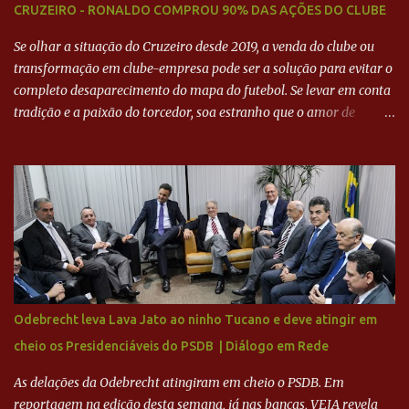
CRUZEIRO - RONALDO COMPROU 90% DAS AÇÕES DO CLUBE
Se olhar a situação do Cruzeiro desde 2019, a venda do clube ou
transformação em clube-empresa pode ser a solução para evitar o
completo desaparecimento do mapa do futebol. Se levar em conta
tradição e a paixão do torcedor, soa estranho que o amor de
milhões agora seja mercantil. Segundo apuração da Itatiaia,
Fenômeno comprou 90% das ações por R$ 400 milhões. Aporte
feito imediatamente para pagamento de dívidas emergenciais e
investimentos no departamento de futebol. O projeto apresentado
para a recuperação do Cruzeiro, o aporte financeiro inicial, com
Ronaldo sendo solidário à dívida de R$ 1 bilhão a partir de agora,
mais o peso que o ex-atacante tem no mundo do futebol, além de
sua história na Raposa, pesaram para que um dos mais icônicos
camisas 9 acertasse a compra do clube. Fonte: Itatiaia Fonte:
Odebrecht leva Lava Jato ao ninho Tucano e deve atingir em
ADVOGADO DO CRUZEIRO NA SAF EXPLICA SITUAÇÃO DO
cheio os Presidenciáveis do PSDB | Diálogo em Rede
CRUZEIRO - RONALDO COMPROU 90% DAS AÇÕES DO CLUBE
As delações da Odebrecht atingiram em cheio o PSDB. Em
reportagem na edição desta semana, já nas bancas, VEJA revela