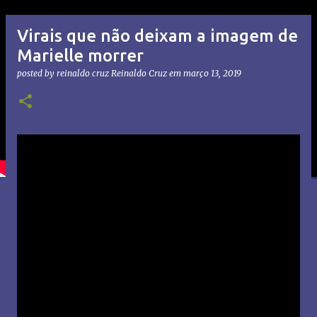
Virais que não deixam a imagem de
Marielle morrer
posted by reinaldo cruz
Reinaldo Cruz
em
março 13, 2019