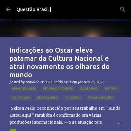
Pular para o conteúdo principal
Questão Brasil |
Indicações ao Oscar eleva
patamar da Cultura Nacional e
atrai novamente os olhares do
mundo
posted by reinaldo cruz
Reinaldo Cruz
em
janeiro 25, 2025
#WALTER SALES
FERNANDA TORRES
GLOBOPLAY
NETFLIX
OSCAR 2025
SELTON MELO
TV GLOBO
TVANHANGUERA
Selton Melo, reconhecido por seu trabalho em " Ainda
Estou Aqui ", também é confirmado em várias
produções internacionais. -- Sua atuação tem
chamado atenção de diretores e produtores fora do