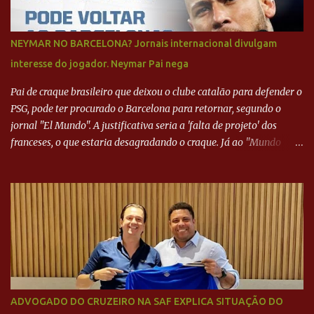
NEYMAR NO BARCELONA? Jornais internacional divulgam
interesse do jogador. Neymar Pai nega
Pai de craque brasileiro que deixou o clube catalão para defender o
PSG, pode ter procurado o Barcelona para retornar, segundo o
jornal "El Mundo". A justificativa seria a 'falta de projeto' dos
franceses, o que estaria desagradando o craque. Já ao "Mundo
Deportivo", o empresário, Neymar Pai, negou NEYMAR NO
BARCELONA? Jornais internacional divulgam interesse do jogador.
Neymar Pai nega
ADVOGADO DO CRUZEIRO NA SAF EXPLICA SITUAÇÃO DO