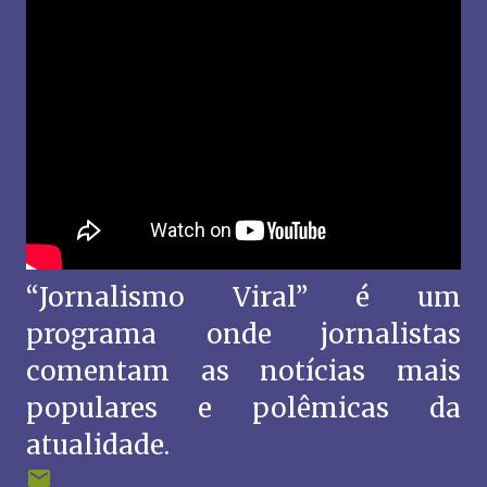
“Jornalismo Viral” é um
programa onde jornalistas
comentam as notícias mais
populares e polêmicas da
atualidade.