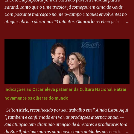
Click to Play Apostar fora de casa não pareceu charada para o
Paraná. Tanto que o time tricolor já começou em cima do Goiás.
Com possante marcação no meio-campo e toques envolventes no
ataque, abriu o placar aos 13 minutos. Giancarlo recebeu pela
direita, invadiu a área e bateu cruzado no canto, sem chance para
Harlei. Tal qual o boxeador que não dá chance ao adversário, o
Paraná ampliou a vantagem aos 21 minutos. Éverton Garroni
desviou cruzamento de cabeça e, mesmo de costas, incidiu o canto
direito de Harlei. O goleiro esmeraldino se esticou e até tocou na
bola, mas não o suficiente para desviar sua trajetória. O ataque do
Goiás era nulo, tanto que o Paraná seguiu em cima. Aos 32
minutos, Jefferson cabeceou e Harlei fez grande defesa. Seis
minutos depois, Wellington encheu o pé e quase surpreendeu o
Indicações ao Oscar eleva patamar da Cultura Nacional e atrai
goleiro rival, que novamente defendeu. No fim, Jefferson teve
novamente os olhares do mundo
outra boa chance, mas parou no goleiro. Gol para matar espera...
Selton Melo, reconhecido por seu trabalho em " Ainda Estou Aqui
", também é confirmado em várias produções internacionais. --
Sua atuação tem chamado atenção de diretores e produtores fora
do Brasil, abrindo portas para novas oportunidades no cenário