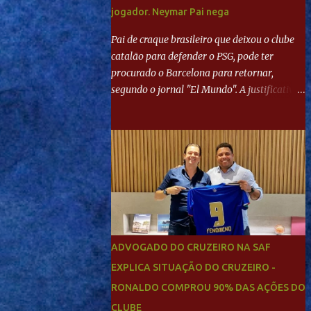
jogador. Neymar Pai nega
Pai de craque brasileiro que deixou o clube
catalão para defender o PSG, pode ter
procurado o Barcelona para retornar,
segundo o jornal "El Mundo". A justificativa
seria a 'falta de projeto' dos franceses, o que
estaria desagradando o craque. Já ao
"Mundo Deportivo", o empresário, Neymar
Pai, negou NEYMAR NO BARCELONA?
Jornais internacional divulgam interesse do
jogador. Neymar Pai nega
ADVOGADO DO CRUZEIRO NA SAF
EXPLICA SITUAÇÃO DO CRUZEIRO -
RONALDO COMPROU 90% DAS AÇÕES DO
CLUBE