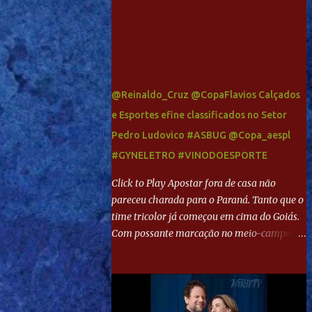
@Reinaldo_Cruz @CopaFlavios Calçados
e Esportes efine classificados no Setor
Pedro Ludovico #ASBUG @Copa_aespl
#GYNELETRO #VINODOESPORTE
Click to Play Apostar fora de casa não
pareceu charada para o Paraná. Tanto que o
time tricolor já começou em cima do Goiás.
Com possante marcação no meio-campo e
toques envolventes no ataque, abriu o placar
aos 13 minutos. Giancarlo recebeu pela
direita, invadiu a área e bateu cruzado no
canto, sem chance para Harlei. Tal qual o