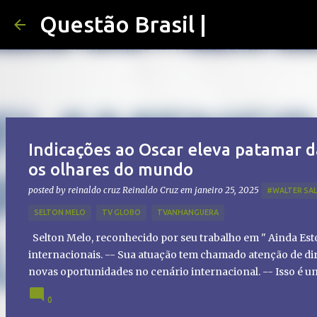
Questão Brasil |
Indicações ao Oscar eleva patamar d
os olhares do mundo
posted by reinaldo cruz
Reinaldo Cruz
em
janeiro 25, 2025
#WALTER SA
SELTON MELO
TV GLOBO
TVANHANGUERA
Selton Melo, reconhecido por seu trabalho em " Ainda Es
internacionais. -- Sua atuação tem chamado atenção de dir
novas oportunidades no cenário internacional. -- Isso é 
global!
0