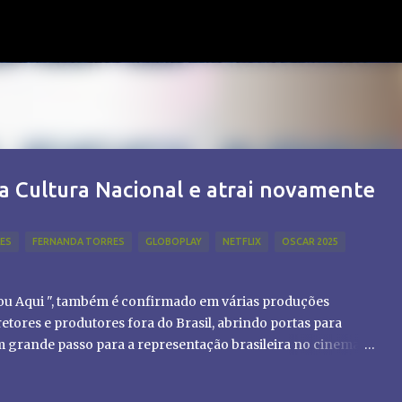
Pular para o conteúdo principal
a Cultura Nacional e atrai novamente
LES
FERNANDA TORRES
GLOBOPLAY
NETFLIX
OSCAR 2025
tou Aqui ", também é confirmado em várias produções
etores e produtores fora do Brasil, abrindo portas para
um grande passo para a representação brasileira no cinema