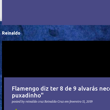
Reinaldo
Flamengo diz ter 8 de 9 alvarás nec
puxadinho"
posted by reinaldo cruz
Reinaldo Cruz
em
fevereiro 11, 2019