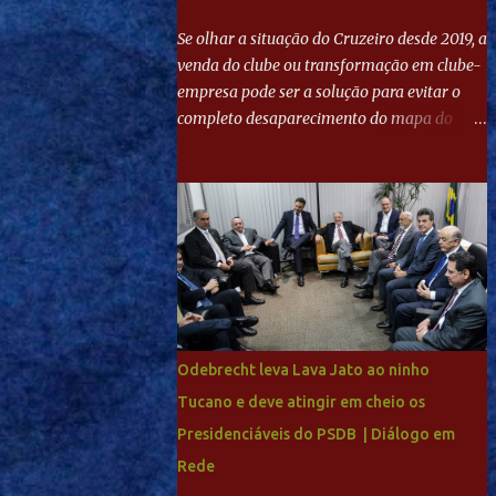
Se olhar a situação do Cruzeiro desde 2019, a
venda do clube ou transformação em clube-
empresa pode ser a solução para evitar o
completo desaparecimento do mapa do
futebol. Se levar em conta tradição e a
paixão do torcedor, soa estranho que o amor
de milhões agora seja mercantil. Segundo
apuração da Itatiaia, Fenômeno comprou
90% das ações por R$ 400 milhões. Aporte
feito imediatamente para pagamento de
dívidas emergenciais e investimentos no
departamento de futebol. O projeto
apresentado para a recuperação do
Odebrecht leva Lava Jato ao ninho
Cruzeiro, o aporte financeiro inicial, com
Tucano e deve atingir em cheio os
Ronaldo sendo solidário à dívida de R$ 1
Presidenciáveis do PSDB | Diálogo em
bilhão a partir de agora, mais o peso que o
ex-atacante tem no mundo do futebol, além
Rede
de sua história na Raposa, pesaram para