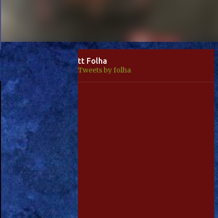
tt Folha
Tweets by folha