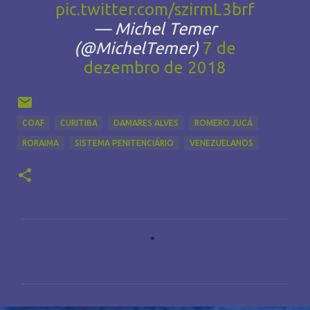
pic.twitter.com/szirmL3brf
— Michel Temer
(@MichelTemer)
7 de
dezembro de 2018
COAF
CURITIBA
DAMARES ALVES
ROMERO JUCÁ
RORAIMA
SISTEMA PENITENCIÁRIO
VENEZUELANOS
C
o
m
e