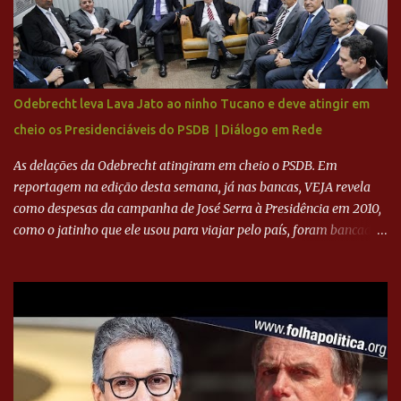
para a recuperação do Cruzeiro, o aporte financeiro inicial, com
Ronaldo sendo solidário à dívida de R$ 1 bilhão a partir de agora,
mais o peso que o ex-atacante tem no mundo do futebol, além de
sua história na Raposa, pesaram para que um dos mais icônicos
camisas 9 acertasse a compra do clube. Fonte: Itatiaia Fonte:
Odebrecht leva Lava Jato ao ninho Tucano e deve atingir em
ADVOGADO DO CRUZEIRO NA SAF EXPLICA SITUAÇÃO DO
cheio os Presidenciáveis do PSDB | Diálogo em Rede
CRUZEIRO - RONALDO COMPROU 90% DAS AÇÕES DO CLUBE
As delações da Odebrecht atingiram em cheio o PSDB. Em
reportagem na edição desta semana, já nas bancas, VEJA revela
como despesas da campanha de José Serra à Presidência em 2010,
como o jatinho que ele usou para viajar pelo país, foram bancadas
com dinheiro sujo da Odebrecht. Brasília - O presidente nacional
do PSDB, senador Aécio Neves, o ex-presidente da Fernando
Henrique Cardoso, e governadores tucanos em reunião na sede da
Executiva Nacional do PSDB (Valter Campanato/Agência Brasil) O
texto também põe fim a um mistério: três fontes confirmaram à
revista que o codinome “santo” que aparece em planilhas da
empreiteira refere-se ao governador de São Paulo, Geraldo