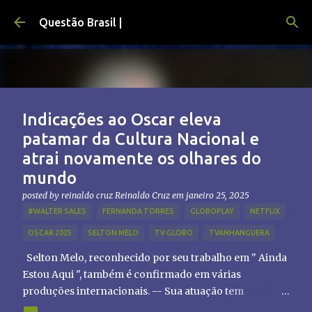
Pular para o conteúdo principal
Questão Brasil |
Indicações ao Oscar eleva
patamar da Cultura Nacional e
atrai novamente os olhares do
mundo
posted by reinaldo cruz
Reinaldo Cruz
em
janeiro 25, 2025
#WALTER SALES
FERNANDA TORRES
GLOBOPLAY
NETFLIX
OSCAR 2025
SELTON MELO
TV GLOBO
TVANHANGUERA
Selton Melo, reconhecido por seu trabalho em " Ainda
Estou Aqui ", também é confirmado em várias
produções internacionais. -- Sua atuação tem
chamado atenção de diretores e produtores fora do