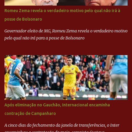
Alckmin (PSDB) — nenhum deles, no entanto, disse ter negociado
diretamente com o paulista. Depoimentos mostram como o
Romeu Zema revela o verdadeiro motivo pelo qual não irá à
dinheiro da Odebrecht bancou a campanha de Serra em 2010 Leia
posse de Bolsonaro
mais... A Lava Jato chega ao PSDB | VEJA.com
Governador eleito de MG, Romeu Zema revela o verdadeiro motivo
pelo qual não irá para a posse de Bolsonaro
Após eliminação no Gauchão, Internacional encaminha
contração de Campanharo
A cinco dias do fechamento da janela de transferências, o Inter