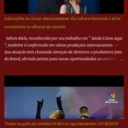
Goiás era nulo, tanto que o Paraná seguiu em cima. Aos 32
minutos, Jefferson cabeceou e Harlei fez grande defesa. Seis
minutos depois, Wellington encheu o pé e quase surpreendeu o
Indicações ao Oscar eleva patamar da Cultura Nacional e atrai
goleiro rival, que novamente defendeu. No fim, Jefferson teve
novamente os olhares do mundo
outra boa chance, mas parou no goleiro. Gol para matar espera...
Selton Melo, reconhecido por seu trabalho em " Ainda Estou Aqui
", também é confirmado em várias produções internacionais. --
Sua atuação tem chamado atenção de diretores e produtores fora
do Brasil, abrindo portas para novas oportunidades no cenário
internacional. -- Isso é um grande passo para a representação
brasileira no cinema global!
Todos os gols da rodada 20 de La Liga Santander 2018/2019