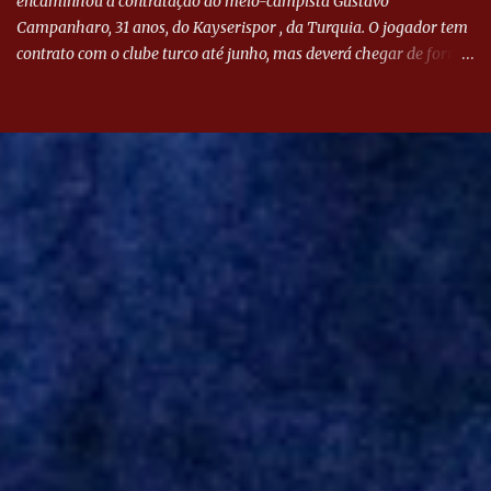
encaminhou a contratação do meio-campista Gustavo
Campanharo, 31 anos, do Kayserispor , da Turquia. O jogador tem
contrato com o clube turco até junho, mas deverá chegar de forma
antecipada para a disputa da Libertadores. Campanharo foi
revelado pelo Juventude em 2011. Depois, passou por times como
Evian, da França, Hellas Verona, da Itália, e Ludogorets, da
Bulgária. O último clube brasileiro foi a Chapecoense, em 2020.
Desde então, está no Kayserispor. Caso a negociação seja
concretizada, o jogador chegará ao Beira-Rio para ser mais uma
opção de Mano Menezes no setor de meio-campo. Atualmente, na
Turquia, Gustavo Campanharo vem atuando como volante, mas
também pode ser utilizado mais avançado. Inter encaminha
contração de Campanharo de 31 anos