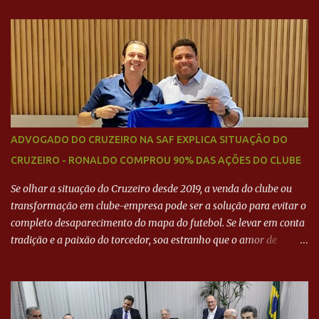
BARCELONA? Jornais internacional divulgam interesse do jogador.
Neymar Pai nega
ADVOGADO DO CRUZEIRO NA SAF EXPLICA SITUAÇÃO DO
CRUZEIRO - RONALDO COMPROU 90% DAS AÇÕES DO CLUBE
Se olhar a situação do Cruzeiro desde 2019, a venda do clube ou
transformação em clube-empresa pode ser a solução para evitar o
completo desaparecimento do mapa do futebol. Se levar em conta
tradição e a paixão do torcedor, soa estranho que o amor de
milhões agora seja mercantil. Segundo apuração da Itatiaia,
Fenômeno comprou 90% das ações por R$ 400 milhões. Aporte
feito imediatamente para pagamento de dívidas emergenciais e
investimentos no departamento de futebol. O projeto apresentado