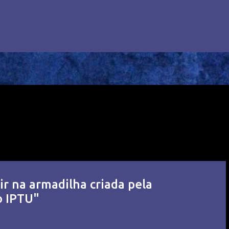
ir na armadilha criada pela
o IPTU"