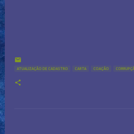
ATUALIZAÇÃO DE CADASTRO
CARTA
COAÇÃO
CORRUPÇ
C
o