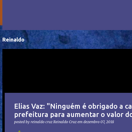
Reinaldo
Elias Vaz: "Ninguém é obrigado a ca
prefeitura para aumentar o valor d
posted by reinaldo cruz
Reinaldo Cruz
em
dezembro 07, 2018