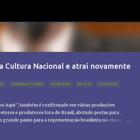
Pular para o conteúdo principal
a Cultura Nacional e atrai novamente
LES
FERNANDA TORRES
GLOBOPLAY
NETFLIX
OSCAR 2025
tou Aqui ", também é confirmado em várias produções
etores e produtores fora do Brasil, abrindo portas para
um grande passo para a representação brasileira no cinema