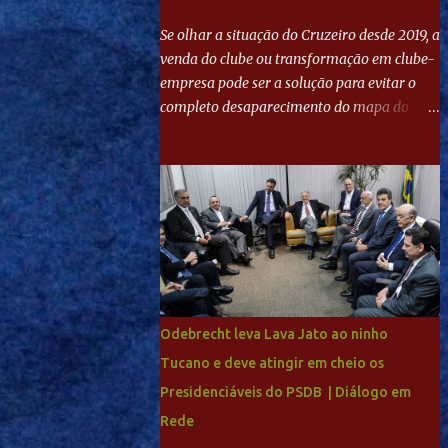
Se olhar a situação do Cruzeiro desde 2019, a
venda do clube ou transformação em clube-
empresa pode ser a solução para evitar o
completo desaparecimento do mapa do
futebol. Se levar em conta tradição e a
paixão do torcedor, soa estranho que o amor
de milhões agora seja mercantil. Segundo
apuração da Itatiaia, Fenômeno comprou
90% das ações por R$ 400 milhões. Aporte
feito imediatamente para pagamento de
dívidas emergenciais e investimentos no
departamento de futebol. O projeto
apresentado para a recuperação do
Odebrecht leva Lava Jato ao ninho
Cruzeiro, o aporte financeiro inicial, com
Tucano e deve atingir em cheio os
Ronaldo sendo solidário à dívida de R$ 1
Presidenciáveis do PSDB | Diálogo em
bilhão a partir de agora, mais o peso que o
ex-atacante tem no mundo do futebol, além
Rede
de sua história na Raposa, pesaram para