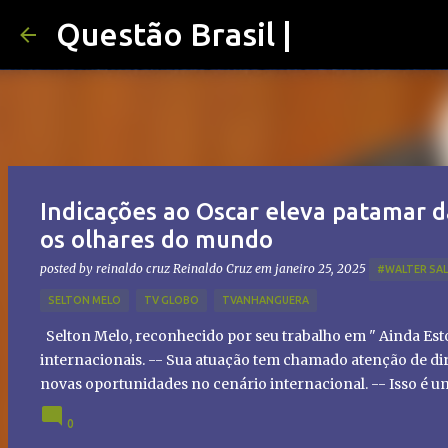
Questão Brasil |
Indicações ao Oscar eleva patamar d
os olhares do mundo
posted by reinaldo cruz
Reinaldo Cruz
em
janeiro 25, 2025
#WALTER SA
SELTON MELO
TV GLOBO
TVANHANGUERA
Selton Melo, reconhecido por seu trabalho em " Ainda Es
internacionais. -- Sua atuação tem chamado atenção de dir
novas oportunidades no cenário internacional. -- Isso é 
global!
0