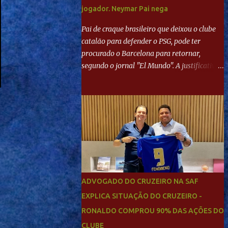
jogador. Neymar Pai nega
Pai de craque brasileiro que deixou o clube
catalão para defender o PSG, pode ter
procurado o Barcelona para retornar,
segundo o jornal "El Mundo". A justificativa
seria a 'falta de projeto' dos franceses, o que
estaria desagradando o craque. Já ao
"Mundo Deportivo", o empresário, Neymar
Pai, negou NEYMAR NO BARCELONA?
Jornais internacional divulgam interesse do
jogador. Neymar Pai nega
ADVOGADO DO CRUZEIRO NA SAF
EXPLICA SITUAÇÃO DO CRUZEIRO -
RONALDO COMPROU 90% DAS AÇÕES DO
CLUBE