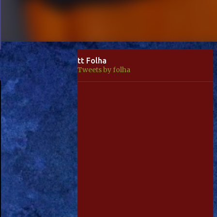
tt Folha
Tweets by folha