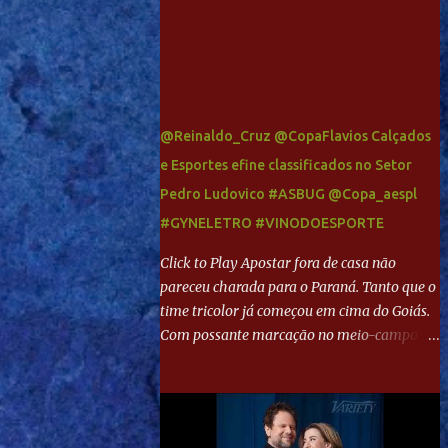
@Reinaldo_Cruz @CopaFlavios Calçados
e Esportes efine classificados no Setor
Pedro Ludovico #ASBUG @Copa_aespl
#GYNELETRO #VINODOESPORTE
Click to Play Apostar fora de casa não
pareceu charada para o Paraná. Tanto que o
time tricolor já começou em cima do Goiás.
Com possante marcação no meio-campo e
toques envolventes no ataque, abriu o placar
aos 13 minutos. Giancarlo recebeu pela
direita, invadiu a área e bateu cruzado no
canto, sem chance para Harlei. Tal qual o