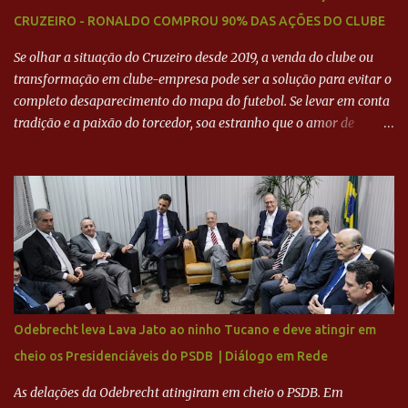
CRUZEIRO - RONALDO COMPROU 90% DAS AÇÕES DO CLUBE
Se olhar a situação do Cruzeiro desde 2019, a venda do clube ou
transformação em clube-empresa pode ser a solução para evitar o
completo desaparecimento do mapa do futebol. Se levar em conta
tradição e a paixão do torcedor, soa estranho que o amor de
milhões agora seja mercantil. Segundo apuração da Itatiaia,
Fenômeno comprou 90% das ações por R$ 400 milhões. Aporte
feito imediatamente para pagamento de dívidas emergenciais e
investimentos no departamento de futebol. O projeto apresentado
para a recuperação do Cruzeiro, o aporte financeiro inicial, com
Ronaldo sendo solidário à dívida de R$ 1 bilhão a partir de agora,
mais o peso que o ex-atacante tem no mundo do futebol, além de
sua história na Raposa, pesaram para que um dos mais icônicos
camisas 9 acertasse a compra do clube. Fonte: Itatiaia Fonte:
Odebrecht leva Lava Jato ao ninho Tucano e deve atingir em
ADVOGADO DO CRUZEIRO NA SAF EXPLICA SITUAÇÃO DO
cheio os Presidenciáveis do PSDB | Diálogo em Rede
CRUZEIRO - RONALDO COMPROU 90% DAS AÇÕES DO CLUBE
As delações da Odebrecht atingiram em cheio o PSDB. Em