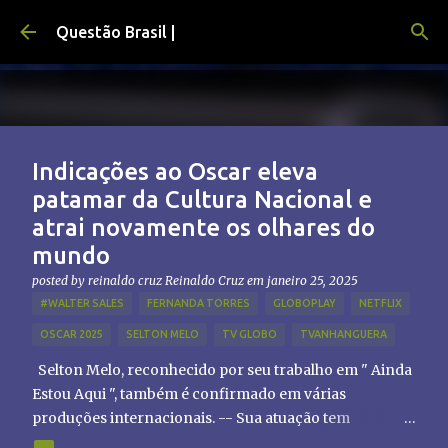
Pular para o conteúdo principal
Questão Brasil |
Indicações ao Oscar eleva
patamar da Cultura Nacional e
atrai novamente os olhares do
mundo
posted by reinaldo cruz
Reinaldo Cruz
em
janeiro 25, 2025
#WALTER SALES
FERNANDA TORRES
GLOBOPLAY
NETFLIX
OSCAR 2025
SELTON MELO
TV GLOBO
TVANHANGUERA
Selton Melo, reconhecido por seu trabalho em " Ainda
Estou Aqui ", também é confirmado em várias
produções internacionais. -- Sua atuação tem
chamado atenção de diretores e produtores fora do