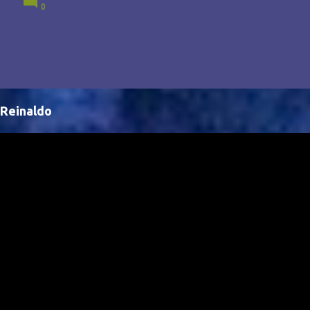
0
Brasil, abrindo portas para novas oportunidades no
cenário internacional. -- Isso é um grande passo para
a representação brasileira no cinema global!
Reinaldo