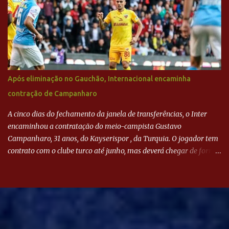
Após eliminação no Gauchão, Internacional encaminha
contração de Campanharo
A cinco dias do fechamento da janela de transferências, o Inter
encaminhou a contratação do meio-campista Gustavo
Campanharo, 31 anos, do Kayserispor , da Turquia. O jogador tem
contrato com o clube turco até junho, mas deverá chegar de forma
antecipada para a disputa da Libertadores. Campanharo foi
revelado pelo Juventude em 2011. Depois, passou por times como
Evian, da França, Hellas Verona, da Itália, e Ludogorets, da
Bulgária. O último clube brasileiro foi a Chapecoense, em 2020.
Desde então, está no Kayserispor. Caso a negociação seja
concretizada, o jogador chegará ao Beira-Rio para ser mais uma