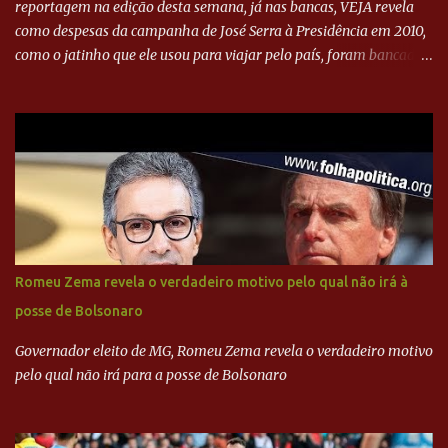
reportagem na edição desta semana, já nas bancas, VEJA revela
como despesas da campanha de José Serra à Presidência em 2010,
como o jatinho que ele usou para viajar pelo país, foram bancadas
com dinheiro sujo da Odebrecht. Brasília - O presidente nacional
do PSDB, senador Aécio Neves, o ex-presidente da Fernando
Henrique Cardoso, e governadores tucanos em reunião na sede da
Executiva Nacional do PSDB (Valter Campanato/Agência Brasil) O
texto também põe fim a um mistério: três fontes confirmaram à
revista que o codinome “santo” que aparece em planilhas da
empreiteira refere-se ao governador de São Paulo, Geraldo
Alckmin (PSDB) — nenhum deles, no entanto, disse ter negociado
diretamente com o paulista. Depoimentos mostram como o
Romeu Zema revela o verdadeiro motivo pelo qual não irá à
dinheiro da Odebrecht bancou a campanha de Serra em 2010 Leia
posse de Bolsonaro
mais... A Lava Jato chega ao PSDB | VEJA.com
Governador eleito de MG, Romeu Zema revela o verdadeiro motivo
pelo qual não irá para a posse de Bolsonaro