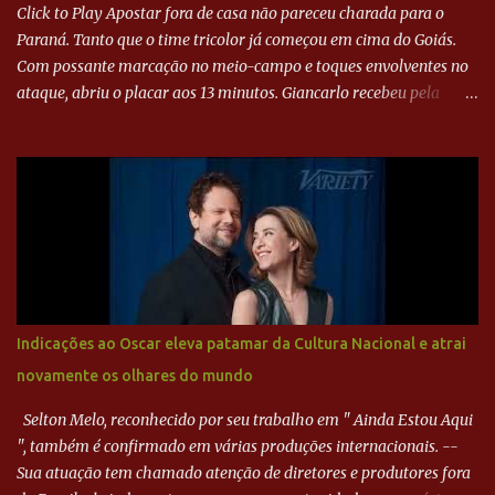
Click to Play Apostar fora de casa não pareceu charada para o
Paraná. Tanto que o time tricolor já começou em cima do Goiás.
Com possante marcação no meio-campo e toques envolventes no
ataque, abriu o placar aos 13 minutos. Giancarlo recebeu pela
direita, invadiu a área e bateu cruzado no canto, sem chance para
Harlei. Tal qual o boxeador que não dá chance ao adversário, o
Paraná ampliou a vantagem aos 21 minutos. Éverton Garroni
desviou cruzamento de cabeça e, mesmo de costas, incidiu o canto
direito de Harlei. O goleiro esmeraldino se esticou e até tocou na
bola, mas não o suficiente para desviar sua trajetória. O ataque do
Goiás era nulo, tanto que o Paraná seguiu em cima. Aos 32
minutos, Jefferson cabeceou e Harlei fez grande defesa. Seis
minutos depois, Wellington encheu o pé e quase surpreendeu o
Indicações ao Oscar eleva patamar da Cultura Nacional e atrai
goleiro rival, que novamente defendeu. No fim, Jefferson teve
novamente os olhares do mundo
outra boa chance, mas parou no goleiro. Gol para matar espera...
Selton Melo, reconhecido por seu trabalho em " Ainda Estou Aqui
", também é confirmado em várias produções internacionais. --
Sua atuação tem chamado atenção de diretores e produtores fora