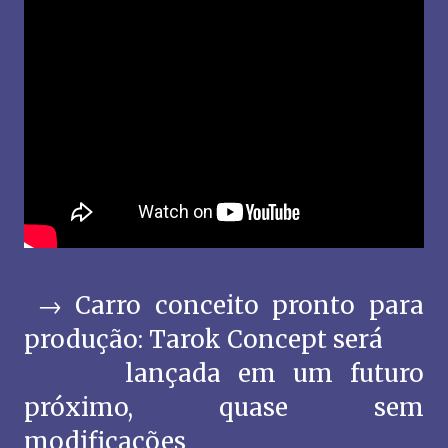
→ Carro conceito pronto para
produção: Tarok Concept será
lançada em um futuro
próximo, quase sem
modificações