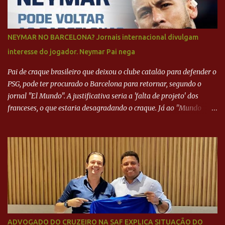
NEYMAR NO BARCELONA? Jornais internacional divulgam
interesse do jogador. Neymar Pai nega
Pai de craque brasileiro que deixou o clube catalão para defender o
PSG, pode ter procurado o Barcelona para retornar, segundo o
jornal "El Mundo". A justificativa seria a 'falta de projeto' dos
franceses, o que estaria desagradando o craque. Já ao "Mundo
Deportivo", o empresário, Neymar Pai, negou NEYMAR NO
BARCELONA? Jornais internacional divulgam interesse do jogador.
Neymar Pai nega
ADVOGADO DO CRUZEIRO NA SAF EXPLICA SITUAÇÃO DO