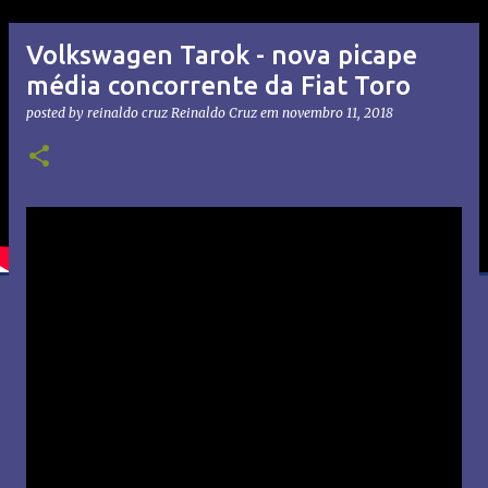
Volkswagen Tarok - nova picape
média concorrente da Fiat Toro
posted by reinaldo cruz
Reinaldo Cruz
em
novembro 11, 2018