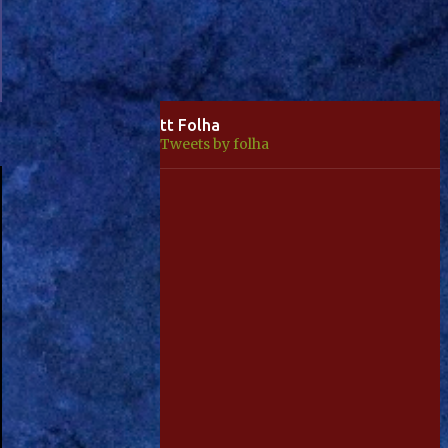
tt Folha
Tweets by folha