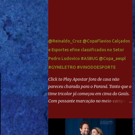
@Reinaldo_Cruz @CopaFlavios Calçados
e Esportes efine classificados no Setor
Pedro Ludovico #ASBUG @Copa_aespl
#GYNELETRO #VINODOESPORTE
Click to Play Apostar fora de casa não
pareceu charada para o Paraná. Tanto que o
time tricolor já começou em cima do Goiás.
Com possante marcação no meio-campo e
toques envolventes no ataque, abriu o placar
aos 13 minutos. Giancarlo recebeu pela
direita, invadiu a área e bateu cruzado no
canto, sem chance para Harlei. Tal qual o