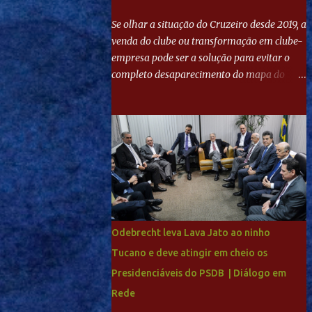
Se olhar a situação do Cruzeiro desde 2019, a
venda do clube ou transformação em clube-
empresa pode ser a solução para evitar o
completo desaparecimento do mapa do
futebol. Se levar em conta tradição e a
paixão do torcedor, soa estranho que o amor
de milhões agora seja mercantil. Segundo
apuração da Itatiaia, Fenômeno comprou
90% das ações por R$ 400 milhões. Aporte
feito imediatamente para pagamento de
dívidas emergenciais e investimentos no
departamento de futebol. O projeto
apresentado para a recuperação do
Odebrecht leva Lava Jato ao ninho
Cruzeiro, o aporte financeiro inicial, com
Tucano e deve atingir em cheio os
Ronaldo sendo solidário à dívida de R$ 1
Presidenciáveis do PSDB | Diálogo em
bilhão a partir de agora, mais o peso que o
ex-atacante tem no mundo do futebol, além
Rede
de sua história na Raposa, pesaram para