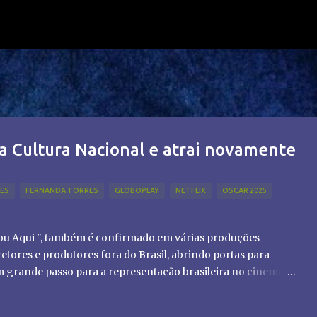
Pular para o conteúdo principal
a Cultura Nacional e atrai novamente
LES
FERNANDA TORRES
GLOBOPLAY
NETFLIX
OSCAR 2025
tou Aqui ", também é confirmado em várias produções
etores e produtores fora do Brasil, abrindo portas para
um grande passo para a representação brasileira no cinema