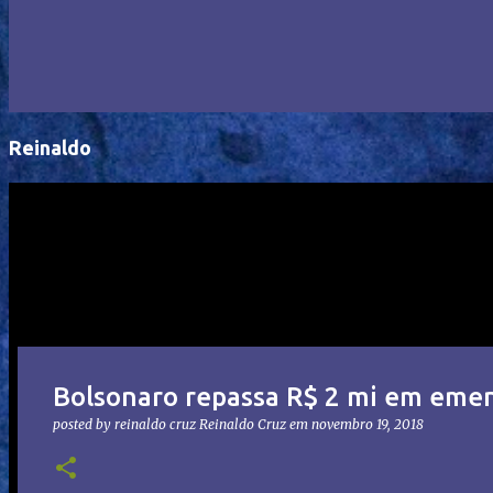
Reinaldo
Bolsonaro repassa R$ 2 mi em emen
posted by reinaldo cruz
Reinaldo Cruz
em
novembro 19, 2018