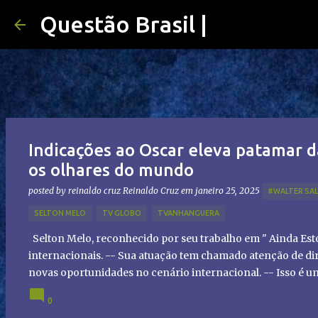
Questão Brasil |
Indicações ao Oscar eleva patamar d
os olhares do mundo
posted by reinaldo cruz
Reinaldo Cruz
em
janeiro 25, 2025
#WALTER SA
SELTON MELO
TV GLOBO
TVANHANGUERA
Selton Melo, reconhecido por seu trabalho em " Ainda Es
internacionais. -- Sua atuação tem chamado atenção de dir
novas oportunidades no cenário internacional. -- Isso é 
global!
0