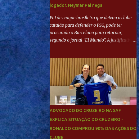
jogador. Neymar Pai nega
Pai de craque brasileiro que deixou o clube
catalão para defender o PSG, pode ter
procurado o Barcelona para retornar,
segundo o jornal "El Mundo". A justificativa
seria a 'falta de projeto' dos franceses, o que
estaria desagradando o craque. Já ao
"Mundo Deportivo", o empresário, Neymar
Pai, negou NEYMAR NO BARCELONA?
Jornais internacional divulgam interesse do
jogador. Neymar Pai nega
ADVOGADO DO CRUZEIRO NA SAF
EXPLICA SITUAÇÃO DO CRUZEIRO -
RONALDO COMPROU 90% DAS AÇÕES DO
CLUBE