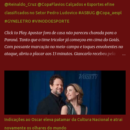
@Reinaldo_Cruz @CopaFlavios Calçados e Esportes efine
classificados no Setor Pedro Ludovico #ASBUG @Copa_aespl
#GYNELETRO #VINODOESPORTE
Click to Play Apostar fora de casa não pareceu charada para o
Paraná. Tanto que o time tricolor já começou em cima do Goiás.
Com possante marcação no meio-campo e toques envolventes no
ataque, abriu o placar aos 13 minutos. Giancarlo recebeu pela
direita, invadiu a área e bateu cruzado no canto, sem chance para
Harlei. Tal qual o boxeador que não dá chance ao adversário, o
Paraná ampliou a vantagem aos 21 minutos. Éverton Garroni
desviou cruzamento de cabeça e, mesmo de costas, incidiu o canto
direito de Harlei. O goleiro esmeraldino se esticou e até tocou na
bola, mas não o suficiente para desviar sua trajetória. O ataque do
Goiás era nulo, tanto que o Paraná seguiu em cima. Aos 32
minutos, Jefferson cabeceou e Harlei fez grande defesa. Seis
minutos depois, Wellington encheu o pé e quase surpreendeu o
Indicações ao Oscar eleva patamar da Cultura Nacional e atrai
goleiro rival, que novamente defendeu. No fim, Jefferson teve
novamente os olhares do mundo