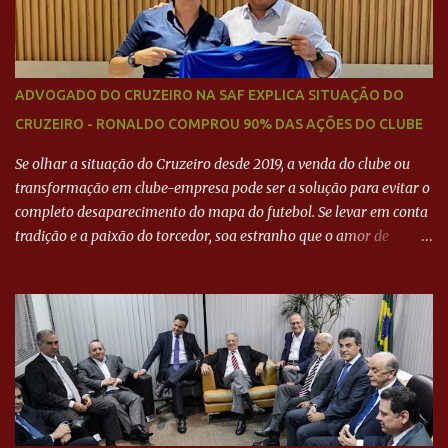
ADVOGADO DO CRUZEIRO NA SAF EXPLICA SITUAÇÃO DO
CRUZEIRO - RONALDO COMPROU 90% DAS AÇÕES DO CLUBE
Se olhar a situação do Cruzeiro desde 2019, a venda do clube ou
transformação em clube-empresa pode ser a solução para evitar o
completo desaparecimento do mapa do futebol. Se levar em conta
tradição e a paixão do torcedor, soa estranho que o amor de
milhões agora seja mercantil. Segundo apuração da Itatiaia,
Fenômeno comprou 90% das ações por R$ 400 milhões. Aporte
feito imediatamente para pagamento de dívidas emergenciais e
investimentos no departamento de futebol. O projeto apresentado
para a recuperação do Cruzeiro, o aporte financeiro inicial, com
Ronaldo sendo solidário à dívida de R$ 1 bilhão a partir de agora,
mais o peso que o ex-atacante tem no mundo do futebol, além de
sua história na Raposa, pesaram para que um dos mais icônicos