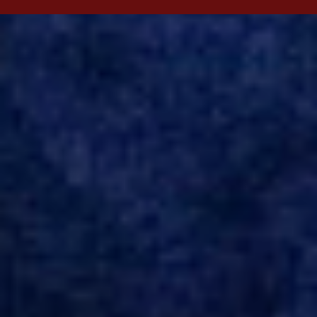
Evian, da França, Hellas Verona, da Itália, e Ludogorets, da
Bulgária. O último clube brasileiro foi a Chapecoense, em 2020.
Desde então, está no Kayserispor. Caso a negociação seja
concretizada, o jogador chegará ao Beira-Rio para ser mais uma
opção de Mano Menezes no setor de meio-campo. Atualmente, na
Turquia, Gustavo Campanharo vem atuando como volante, mas
também pode ser utilizado mais avançado. Inter encaminha
contração de Campanharo de 31 anos