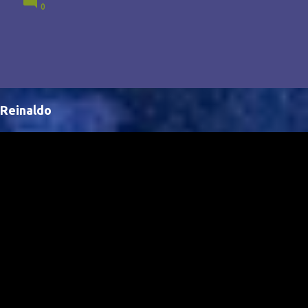
0
Brasil, abrindo portas para novas oportunidades no
cenário internacional. -- Isso é um grande passo para
a representação brasileira no cinema global!
Reinaldo