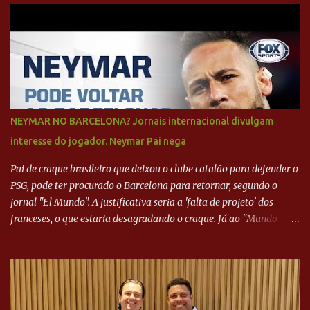
NEYMAR NO BARCELONA? Jornais internacional divulgam
interesse do jogador. Neymar Pai nega
Pai de craque brasileiro que deixou o clube catalão para defender o
PSG, pode ter procurado o Barcelona para retornar, segundo o
jornal "El Mundo". A justificativa seria a 'falta de projeto' dos
franceses, o que estaria desagradando o craque. Já ao "Mundo
Deportivo", o empresário, Neymar Pai, negou NEYMAR NO
BARCELONA? Jornais internacional divulgam interesse do jogador.
Neymar Pai nega