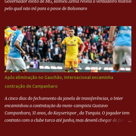
Governador eleito de MG, Romeu Zema revela o verdadeiro motivo
pelo qual não irá para a posse de Bolsonaro
Após eliminação no Gauchão, Internacional encaminha
contração de Campanharo
A cinco dias do fechamento da janela de transferências, o Inter
encaminhou a contratação do meio-campista Gustavo
Campanharo, 31 anos, do Kayserispor , da Turquia. O jogador tem
contrato com o clube turco até junho, mas deverá chegar de forma
antecipada para a disputa da Libertadores. Campanharo foi
revelado pelo Juventude em 2011. Depois, passou por times como