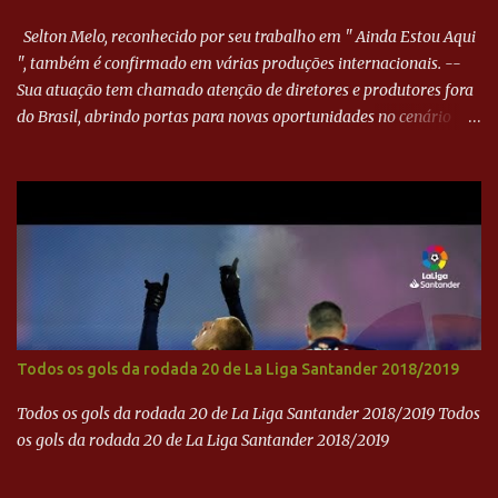
outra boa chance, mas parou no goleiro. Gol para matar espera...
Selton Melo, reconhecido por seu trabalho em " Ainda Estou Aqui
", também é confirmado em várias produções internacionais. --
Sua atuação tem chamado atenção de diretores e produtores fora
do Brasil, abrindo portas para novas oportunidades no cenário
internacional. -- Isso é um grande passo para a representação
brasileira no cinema global!
Todos os gols da rodada 20 de La Liga Santander 2018/2019
Todos os gols da rodada 20 de La Liga Santander 2018/2019 Todos
os gols da rodada 20 de La Liga Santander 2018/2019