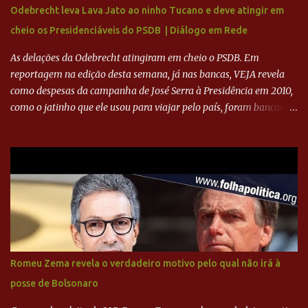
camisas 9 acertasse a compra do clube. Fonte: Itatiaia Fonte:
Odebrecht leva Lava Jato ao ninho Tucano e deve atingir em
ADVOGADO DO CRUZEIRO NA SAF EXPLICA SITUAÇÃO DO
cheio os Presidenciáveis do PSDB | Diálogo em Rede
CRUZEIRO - RONALDO COMPROU 90% DAS AÇÕES DO CLUBE
As delações da Odebrecht atingiram em cheio o PSDB. Em
reportagem na edição desta semana, já nas bancas, VEJA revela
como despesas da campanha de José Serra à Presidência em 2010,
como o jatinho que ele usou para viajar pelo país, foram bancadas
com dinheiro sujo da Odebrecht. Brasília - O presidente nacional
do PSDB, senador Aécio Neves, o ex-presidente da Fernando
Henrique Cardoso, e governadores tucanos em reunião na sede da
Executiva Nacional do PSDB (Valter Campanato/Agência Brasil) O
texto também põe fim a um mistério: três fontes confirmaram à
revista que o codinome “santo” que aparece em planilhas da
empreiteira refere-se ao governador de São Paulo, Geraldo
Alckmin (PSDB) — nenhum deles, no entanto, disse ter negociado
diretamente com o paulista. Depoimentos mostram como o
Romeu Zema revela o verdadeiro motivo pelo qual não irá à
dinheiro da Odebrecht bancou a campanha de Serra em 2010 Leia
posse de Bolsonaro
mais... A Lava Jato chega ao PSDB | VEJA.com