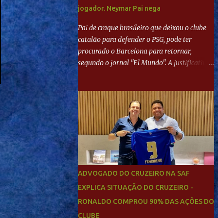
jogador. Neymar Pai nega
Pai de craque brasileiro que deixou o clube
catalão para defender o PSG, pode ter
procurado o Barcelona para retornar,
segundo o jornal "El Mundo". A justificativa
seria a 'falta de projeto' dos franceses, o que
estaria desagradando o craque. Já ao
"Mundo Deportivo", o empresário, Neymar
Pai, negou NEYMAR NO BARCELONA?
Jornais internacional divulgam interesse do
jogador. Neymar Pai nega
ADVOGADO DO CRUZEIRO NA SAF
EXPLICA SITUAÇÃO DO CRUZEIRO -
RONALDO COMPROU 90% DAS AÇÕES DO
CLUBE