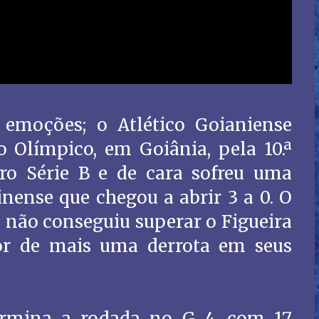
 emoções; o Atlético Goianiense
o Olímpico, em Goiânia, pela 10.ª
ro Série B e de cara sofreu uma
nense que chegou a abrir 3 a 0. O
 não conseguiu superar o Figueira
or de mais uma derrota em seus
termina a rodada no G 4, com 17