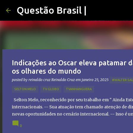
Questão Brasil |
Indicações ao Oscar eleva patamar d
os olhares do mundo
posted by reinaldo cruz
Reinaldo Cruz
em
janeiro 25, 2025
#WALTER SA
SELTON MELO
TV GLOBO
TVANHANGUERA
Selton Melo, reconhecido por seu trabalho em " Ainda Es
internacionais. -- Sua atuação tem chamado atenção de dir
novas oportunidades no cenário internacional. -- Isso é 
global!
0