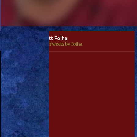
tt Folha
Tweets by folha