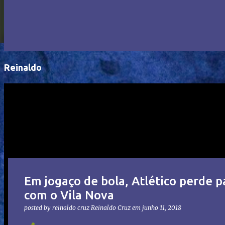
Reinaldo
Em jogaço de bola, Atlético perde p
com o Vila Nova
posted by reinaldo cruz
Reinaldo Cruz
em
junho 11, 2018