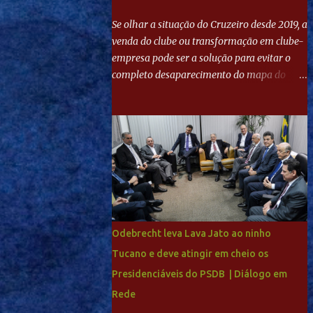
Se olhar a situação do Cruzeiro desde 2019, a
venda do clube ou transformação em clube-
empresa pode ser a solução para evitar o
completo desaparecimento do mapa do
futebol. Se levar em conta tradição e a
paixão do torcedor, soa estranho que o amor
de milhões agora seja mercantil. Segundo
apuração da Itatiaia, Fenômeno comprou
90% das ações por R$ 400 milhões. Aporte
feito imediatamente para pagamento de
dívidas emergenciais e investimentos no
departamento de futebol. O projeto
apresentado para a recuperação do
Odebrecht leva Lava Jato ao ninho
Cruzeiro, o aporte financeiro inicial, com
Tucano e deve atingir em cheio os
Ronaldo sendo solidário à dívida de R$ 1
Presidenciáveis do PSDB | Diálogo em
bilhão a partir de agora, mais o peso que o
ex-atacante tem no mundo do futebol, além
Rede
de sua história na Raposa, pesaram para