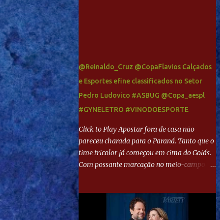
@Reinaldo_Cruz @CopaFlavios Calçados
e Esportes efine classificados no Setor
Pedro Ludovico #ASBUG @Copa_aespl
#GYNELETRO #VINODOESPORTE
Click to Play Apostar fora de casa não
pareceu charada para o Paraná. Tanto que o
time tricolor já começou em cima do Goiás.
Com possante marcação no meio-campo e
toques envolventes no ataque, abriu o placar
aos 13 minutos. Giancarlo recebeu pela
direita, invadiu a área e bateu cruzado no
canto, sem chance para Harlei. Tal qual o