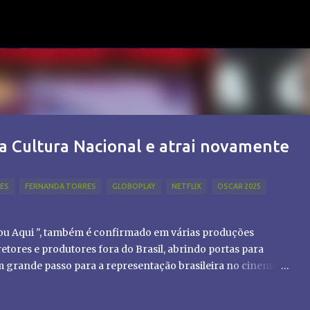
Pular para o conteúdo principal
a Cultura Nacional e atrai novamente
LES
FERNANDA TORRES
GLOBOPLAY
NETFLIX
OSCAR 2025
tou Aqui ", também é confirmado em várias produções
etores e produtores fora do Brasil, abrindo portas para
um grande passo para a representação brasileira no cinema