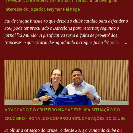
NEYMAR NO BARCELONA? Jornais internacional divulgam
interesse do jogador. Neymar Pai nega
Pai de craque brasileiro que deixou o clube catalão para defender o
PSG, pode ter procurado o Barcelona para retornar, segundo o
jornal "El Mundo". A justificativa seria a 'falta de projeto' dos
franceses, o que estaria desagradando o craque. Já ao "Mundo
Deportivo", o empresário, Neymar Pai, negou NEYMAR NO
BARCELONA? Jornais internacional divulgam interesse do jogador.
Neymar Pai nega
ADVOGADO DO CRUZEIRO NA SAF EXPLICA SITUAÇÃO DO
CRUZEIRO - RONALDO COMPROU 90% DAS AÇÕES DO CLUBE
Se olhar a situação do Cruzeiro desde 2019, a venda do clube ou