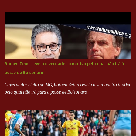
com dinheiro sujo da Odebrecht. Brasília - O presidente nacional
do PSDB, senador Aécio Neves, o ex-presidente da Fernando
Henrique Cardoso, e governadores tucanos em reunião na sede da
Executiva Nacional do PSDB (Valter Campanato/Agência Brasil) O
texto também põe fim a um mistério: três fontes confirmaram à
revista que o codinome “santo” que aparece em planilhas da
empreiteira refere-se ao governador de São Paulo, Geraldo
Alckmin (PSDB) — nenhum deles, no entanto, disse ter negociado
diretamente com o paulista. Depoimentos mostram como o
Romeu Zema revela o verdadeiro motivo pelo qual não irá à
dinheiro da Odebrecht bancou a campanha de Serra em 2010 Leia
posse de Bolsonaro
mais... A Lava Jato chega ao PSDB | VEJA.com
Governador eleito de MG, Romeu Zema revela o verdadeiro motivo
pelo qual não irá para a posse de Bolsonaro