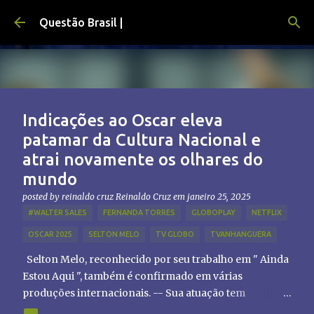
Pular para o conteúdo principal
Questão Brasil |
Indicações ao Oscar eleva
patamar da Cultura Nacional e
atrai novamente os olhares do
mundo
posted by reinaldo cruz
Reinaldo Cruz
em
janeiro 25, 2025
#WALTER SALES
FERNANDA TORRES
GLOBOPLAY
NETFLIX
OSCAR 2025
SELTON MELO
TV GLOBO
TVANHANGUERA
Selton Melo, reconhecido por seu trabalho em " Ainda
Estou Aqui ", também é confirmado em várias
produções internacionais. -- Sua atuação tem
chamado atenção de diretores e produtores fora do