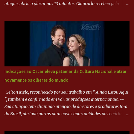
ataque, abriu o placar aos 13 minutos. Giancarlo recebeu pela
direita, invadiu a área e bateu cruzado no canto, sem chance para
Harlei. Tal qual o boxeador que não dá chance ao adversário, o
Paraná ampliou a vantagem aos 21 minutos. Éverton Garroni
desviou cruzamento de cabeça e, mesmo de costas, incidiu o canto
direito de Harlei. O goleiro esmeraldino se esticou e até tocou na
bola, mas não o suficiente para desviar sua trajetória. O ataque do
Goiás era nulo, tanto que o Paraná seguiu em cima. Aos 32
minutos, Jefferson cabeceou e Harlei fez grande defesa. Seis
minutos depois, Wellington encheu o pé e quase surpreendeu o
Indicações ao Oscar eleva patamar da Cultura Nacional e atrai
goleiro rival, que novamente defendeu. No fim, Jefferson teve
novamente os olhares do mundo
outra boa chance, mas parou no goleiro. Gol para matar espera...
Selton Melo, reconhecido por seu trabalho em " Ainda Estou Aqui
", também é confirmado em várias produções internacionais. --
Sua atuação tem chamado atenção de diretores e produtores fora
do Brasil, abrindo portas para novas oportunidades no cenário
internacional. -- Isso é um grande passo para a representação
brasileira no cinema global!