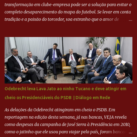
transformação em clube-empresa pode ser a solução para evitar o
completo desaparecimento do mapa do futebol. Se levar em conta
tradição e a paixão do torcedor, soa estranho que o amor de
milhões agora seja mercantil. Segundo apuração da Itatiaia,
Fenômeno comprou 90% das ações por R$ 400 milhões. Aporte
feito imediatamente para pagamento de dívidas emergenciais e
investimentos no departamento de futebol. O projeto apresentado
para a recuperação do Cruzeiro, o aporte financeiro inicial, com
Ronaldo sendo solidário à dívida de R$ 1 bilhão a partir de agora,
mais o peso que o ex-atacante tem no mundo do futebol, além de
sua história na Raposa, pesaram para que um dos mais icônicos
camisas 9 acertasse a compra do clube. Fonte: Itatiaia Fonte:
Odebrecht leva Lava Jato ao ninho Tucano e deve atingir em
ADVOGADO DO CRUZEIRO NA SAF EXPLICA SITUAÇÃO DO
cheio os Presidenciáveis do PSDB | Diálogo em Rede
CRUZEIRO - RONALDO COMPROU 90% DAS AÇÕES DO CLUBE
As delações da Odebrecht atingiram em cheio o PSDB. Em
reportagem na edição desta semana, já nas bancas, VEJA revela
como despesas da campanha de José Serra à Presidência em 2010,
como o jatinho que ele usou para viajar pelo país, foram bancadas