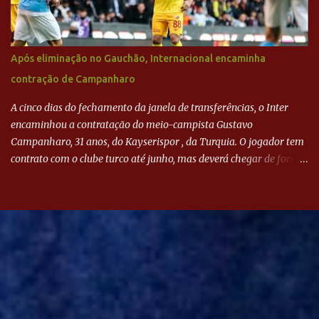
Após eliminação no Gauchão, Internacional encaminha
contração de Campanharo
A cinco dias do fechamento da janela de transferências, o Inter
encaminhou a contratação do meio-campista Gustavo
Campanharo, 31 anos, do Kayserispor , da Turquia. O jogador tem
contrato com o clube turco até junho, mas deverá chegar de forma
antecipada para a disputa da Libertadores. Campanharo foi
revelado pelo Juventude em 2011. Depois, passou por times como
Evian, da França, Hellas Verona, da Itália, e Ludogorets, da
Bulgária. O último clube brasileiro foi a Chapecoense, em 2020.
Desde então, está no Kayserispor. Caso a negociação seja
concretizada, o jogador chegará ao Beira-Rio para ser mais uma
opção de Mano Menezes no setor de meio-campo. Atualmente, na
Turquia, Gustavo Campanharo vem atuando como volante, mas
também pode ser utilizado mais avançado. Inter encaminha