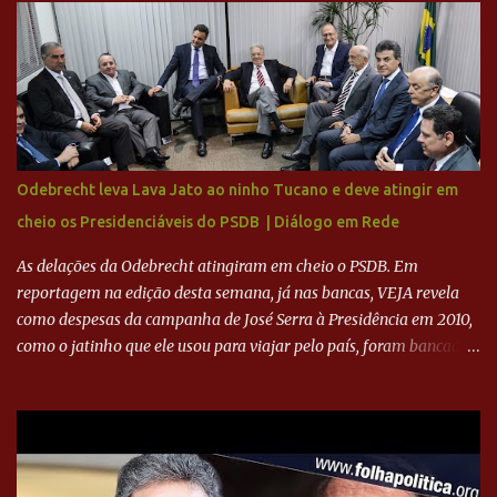
feito imediatamente para pagamento de dívidas emergenciais e
investimentos no departamento de futebol. O projeto apresentado
para a recuperação do Cruzeiro, o aporte financeiro inicial, com
Ronaldo sendo solidário à dívida de R$ 1 bilhão a partir de agora,
mais o peso que o ex-atacante tem no mundo do futebol, além de
sua história na Raposa, pesaram para que um dos mais icônicos
camisas 9 acertasse a compra do clube. Fonte: Itatiaia Fonte:
Odebrecht leva Lava Jato ao ninho Tucano e deve atingir em
ADVOGADO DO CRUZEIRO NA SAF EXPLICA SITUAÇÃO DO
cheio os Presidenciáveis do PSDB | Diálogo em Rede
CRUZEIRO - RONALDO COMPROU 90% DAS AÇÕES DO CLUBE
As delações da Odebrecht atingiram em cheio o PSDB. Em
reportagem na edição desta semana, já nas bancas, VEJA revela
como despesas da campanha de José Serra à Presidência em 2010,
como o jatinho que ele usou para viajar pelo país, foram bancadas
com dinheiro sujo da Odebrecht. Brasília - O presidente nacional
do PSDB, senador Aécio Neves, o ex-presidente da Fernando
Henrique Cardoso, e governadores tucanos em reunião na sede da
Executiva Nacional do PSDB (Valter Campanato/Agência Brasil) O
texto também põe fim a um mistério: três fontes confirmaram à