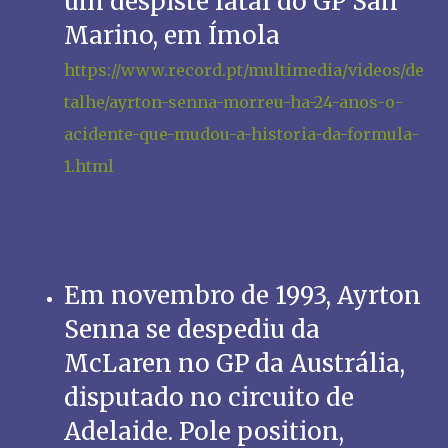
um despiste fatal do GP San
Marino, em Ímola
https://www.record.pt/multimedia/videos/de
talhe/ayrton-senna-morreu-ha-24-anos-o-
acidente-que-mudou-a-historia-da-formula-
1.html
Em novembro de 1993, Ayrton
Senna se despediu da
McLaren no GP da Austrália,
disputado no circuito de
Adelaide. Pole position,