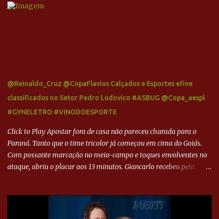
@Reinaldo_Cruz @CopaFlavios Calçados e Esportes efine
classificados no Setor Pedro Ludovico #ASBUG @Copa_aespl
#GYNELETRO #VINODOESPORTE
Click to Play Apostar fora de casa não pareceu charada para o
Paraná. Tanto que o time tricolor já começou em cima do Goiás.
Com possante marcação no meio-campo e toques envolventes no
ataque, abriu o placar aos 13 minutos. Giancarlo recebeu pela
direita, invadiu a área e bateu cruzado no canto, sem chance para
Harlei. Tal qual o boxeador que não dá chance ao adversário, o
Paraná ampliou a vantagem aos 21 minutos. Éverton Garroni
desviou cruzamento de cabeça e, mesmo de costas, incidiu o canto