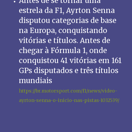
Antes de se tornar uma
estrela da F1, Ayrton Senna
disputou categorias de base
na Europa, conquistando
vitórias e títulos. Antes de
chegar à Fórmula 1, onde
conquistou 41 vitórias em 161
GPs disputados e três títulos
mundiais
https://br.motorsport.com/f1/news/video-
ayrton-senna-o-inicio-nas-pistas-1032539/