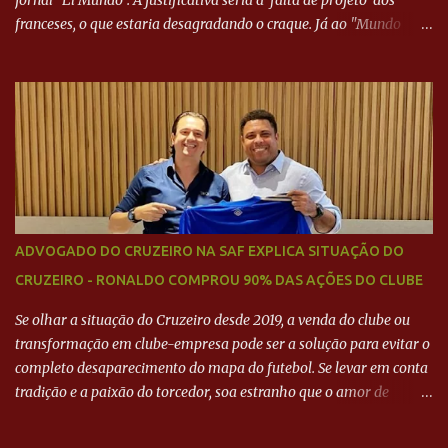
franceses, o que estaria desagradando o craque. Já ao "Mundo
Deportivo", o empresário, Neymar Pai, negou NEYMAR NO
BARCELONA? Jornais internacional divulgam interesse do jogador.
Neymar Pai nega
ADVOGADO DO CRUZEIRO NA SAF EXPLICA SITUAÇÃO DO
CRUZEIRO - RONALDO COMPROU 90% DAS AÇÕES DO CLUBE
Se olhar a situação do Cruzeiro desde 2019, a venda do clube ou
transformação em clube-empresa pode ser a solução para evitar o
completo desaparecimento do mapa do futebol. Se levar em conta
tradição e a paixão do torcedor, soa estranho que o amor de
milhões agora seja mercantil. Segundo apuração da Itatiaia,
Fenômeno comprou 90% das ações por R$ 400 milhões. Aporte