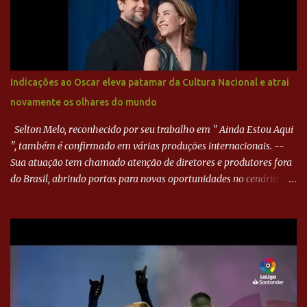
direito de Harlei. O goleiro esmeraldino se esticou e até tocou na
bola, mas não o suficiente para desviar sua trajetória. O ataque do
Goiás era nulo, tanto que o Paraná seguiu em cima. Aos 32
minutos, Jefferson cabeceou e Harlei fez grande defesa. Seis
minutos depois, Wellington encheu o pé e quase surpreendeu o
Indicações ao Oscar eleva patamar da Cultura Nacional e atrai
goleiro rival, que novamente defendeu. No fim, Jefferson teve
novamente os olhares do mundo
outra boa chance, mas parou no goleiro. Gol para matar espera...
Selton Melo, reconhecido por seu trabalho em " Ainda Estou Aqui
", também é confirmado em várias produções internacionais. --
Sua atuação tem chamado atenção de diretores e produtores fora
do Brasil, abrindo portas para novas oportunidades no cenário
internacional. -- Isso é um grande passo para a representação
brasileira no cinema global!