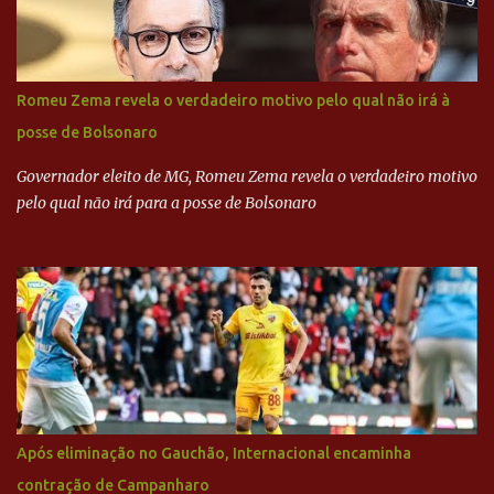
revista que o codinome “santo” que aparece em planilhas da
empreiteira refere-se ao governador de São Paulo, Geraldo
Alckmin (PSDB) — nenhum deles, no entanto, disse ter negociado
diretamente com o paulista. Depoimentos mostram como o
Romeu Zema revela o verdadeiro motivo pelo qual não irá à
dinheiro da Odebrecht bancou a campanha de Serra em 2010 Leia
posse de Bolsonaro
mais... A Lava Jato chega ao PSDB | VEJA.com
Governador eleito de MG, Romeu Zema revela o verdadeiro motivo
pelo qual não irá para a posse de Bolsonaro
Após eliminação no Gauchão, Internacional encaminha
contração de Campanharo