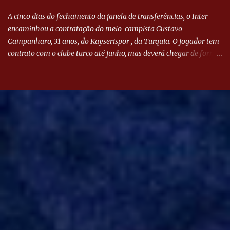
A cinco dias do fechamento da janela de transferências, o Inter
encaminhou a contratação do meio-campista Gustavo
Campanharo, 31 anos, do Kayserispor , da Turquia. O jogador tem
contrato com o clube turco até junho, mas deverá chegar de forma
antecipada para a disputa da Libertadores. Campanharo foi
revelado pelo Juventude em 2011. Depois, passou por times como
Evian, da França, Hellas Verona, da Itália, e Ludogorets, da
Bulgária. O último clube brasileiro foi a Chapecoense, em 2020.
Desde então, está no Kayserispor. Caso a negociação seja
concretizada, o jogador chegará ao Beira-Rio para ser mais uma
opção de Mano Menezes no setor de meio-campo. Atualmente, na
Turquia, Gustavo Campanharo vem atuando como volante, mas
também pode ser utilizado mais avançado. Inter encaminha
contração de Campanharo de 31 anos