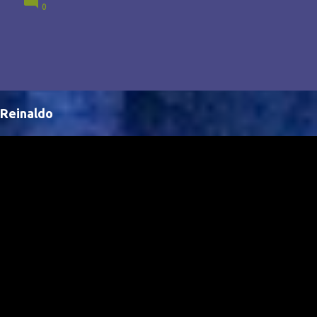
0
Brasil, abrindo portas para novas oportunidades no
cenário internacional. -- Isso é um grande passo para
a representação brasileira no cinema global!
Reinaldo