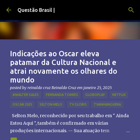
Pular para o conteúdo principal
Questão Brasil |
Indicações ao Oscar eleva
patamar da Cultura Nacional e
atrai novamente os olhares do
mundo
posted by reinaldo cruz
Reinaldo Cruz
em
janeiro 25, 2025
#WALTER SALES
FERNANDA TORRES
GLOBOPLAY
NETFLIX
OSCAR 2025
SELTON MELO
TV GLOBO
TVANHANGUERA
Selton Melo, reconhecido por seu trabalho em " Ainda
Estou Aqui ", também é confirmado em várias
produções internacionais. -- Sua atuação tem
chamado atenção de diretores e produtores fora do