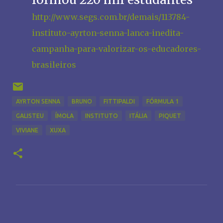
http://www.segs.com.br/demais/113784-
instituto-ayrton-senna-lanca-inedita-
campanha-para-valorizar-os-educadores-
brasileiros
AYRTON SENNA
BRUNO
FITTIPALDI
FÓRMULA 1
GALISTEU
ÍMOLA
INSTITUTO
ITÁLIA
PIQUET
VIVIANE
XUXA
C
o