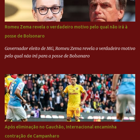
revista que o codinome “santo” que aparece em planilhas da
empreiteira refere-se ao governador de São Paulo, Geraldo
Alckmin (PSDB) — nenhum deles, no entanto, disse ter negociado
diretamente com o paulista. Depoimentos mostram como o
Romeu Zema revela o verdadeiro motivo pelo qual não irá à
dinheiro da Odebrecht bancou a campanha de Serra em 2010 Leia
posse de Bolsonaro
mais... A Lava Jato chega ao PSDB | VEJA.com
Governador eleito de MG, Romeu Zema revela o verdadeiro motivo
pelo qual não irá para a posse de Bolsonaro
Após eliminação no Gauchão, Internacional encaminha
contração de Campanharo