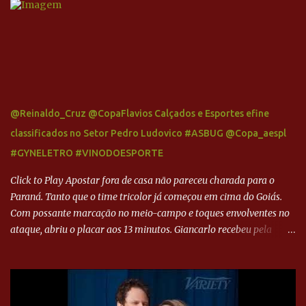
@Reinaldo_Cruz @CopaFlavios Calçados e Esportes efine
classificados no Setor Pedro Ludovico #ASBUG @Copa_aespl
#GYNELETRO #VINODOESPORTE
Click to Play Apostar fora de casa não pareceu charada para o
Paraná. Tanto que o time tricolor já começou em cima do Goiás.
Com possante marcação no meio-campo e toques envolventes no
ataque, abriu o placar aos 13 minutos. Giancarlo recebeu pela
direita, invadiu a área e bateu cruzado no canto, sem chance para
Harlei. Tal qual o boxeador que não dá chance ao adversário, o
Paraná ampliou a vantagem aos 21 minutos. Éverton Garroni
desviou cruzamento de cabeça e, mesmo de costas, incidiu o canto