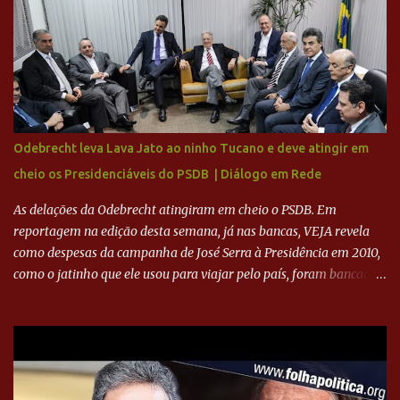
feito imediatamente para pagamento de dívidas emergenciais e
investimentos no departamento de futebol. O projeto apresentado
para a recuperação do Cruzeiro, o aporte financeiro inicial, com
Ronaldo sendo solidário à dívida de R$ 1 bilhão a partir de agora,
mais o peso que o ex-atacante tem no mundo do futebol, além de
sua história na Raposa, pesaram para que um dos mais icônicos
camisas 9 acertasse a compra do clube. Fonte: Itatiaia Fonte:
Odebrecht leva Lava Jato ao ninho Tucano e deve atingir em
ADVOGADO DO CRUZEIRO NA SAF EXPLICA SITUAÇÃO DO
cheio os Presidenciáveis do PSDB | Diálogo em Rede
CRUZEIRO - RONALDO COMPROU 90% DAS AÇÕES DO CLUBE
As delações da Odebrecht atingiram em cheio o PSDB. Em
reportagem na edição desta semana, já nas bancas, VEJA revela
como despesas da campanha de José Serra à Presidência em 2010,
como o jatinho que ele usou para viajar pelo país, foram bancadas
com dinheiro sujo da Odebrecht. Brasília - O presidente nacional
do PSDB, senador Aécio Neves, o ex-presidente da Fernando
Henrique Cardoso, e governadores tucanos em reunião na sede da
Executiva Nacional do PSDB (Valter Campanato/Agência Brasil) O
texto também põe fim a um mistério: três fontes confirmaram à