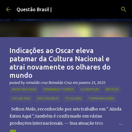
Pular para o conteúdo principal
Questão Brasil |
Indicações ao Oscar eleva
patamar da Cultura Nacional e
atrai novamente os olhares do
mundo
posted by reinaldo cruz
Reinaldo Cruz
em
janeiro 25, 2025
#WALTER SALES
FERNANDA TORRES
GLOBOPLAY
NETFLIX
OSCAR 2025
SELTON MELO
TV GLOBO
TVANHANGUERA
Selton Melo, reconhecido por seu trabalho em " Ainda
Estou Aqui ", também é confirmado em várias
produções internacionais. -- Sua atuação tem
chamado atenção de diretores e produtores fora do