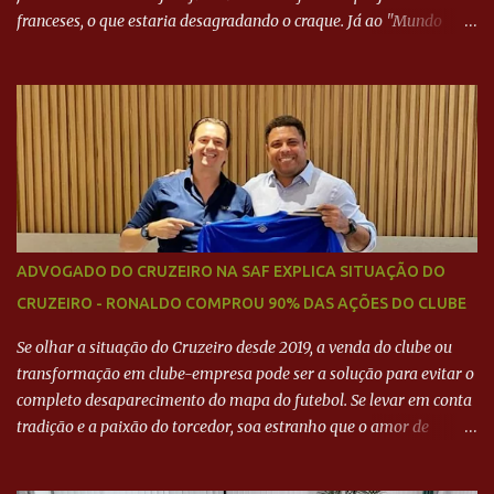
franceses, o que estaria desagradando o craque. Já ao "Mundo
Deportivo", o empresário, Neymar Pai, negou NEYMAR NO
BARCELONA? Jornais internacional divulgam interesse do jogador.
Neymar Pai nega
ADVOGADO DO CRUZEIRO NA SAF EXPLICA SITUAÇÃO DO
CRUZEIRO - RONALDO COMPROU 90% DAS AÇÕES DO CLUBE
Se olhar a situação do Cruzeiro desde 2019, a venda do clube ou
transformação em clube-empresa pode ser a solução para evitar o
completo desaparecimento do mapa do futebol. Se levar em conta
tradição e a paixão do torcedor, soa estranho que o amor de
milhões agora seja mercantil. Segundo apuração da Itatiaia,
Fenômeno comprou 90% das ações por R$ 400 milhões. Aporte