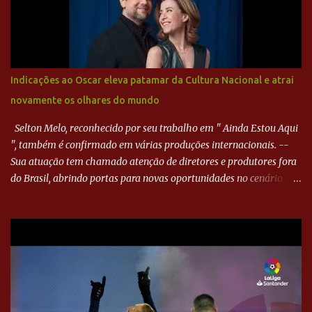
direito de Harlei. O goleiro esmeraldino se esticou e até tocou na
bola, mas não o suficiente para desviar sua trajetória. O ataque do
Goiás era nulo, tanto que o Paraná seguiu em cima. Aos 32
minutos, Jefferson cabeceou e Harlei fez grande defesa. Seis
minutos depois, Wellington encheu o pé e quase surpreendeu o
Indicações ao Oscar eleva patamar da Cultura Nacional e atrai
goleiro rival, que novamente defendeu. No fim, Jefferson teve
novamente os olhares do mundo
outra boa chance, mas parou no goleiro. Gol para matar espera...
Selton Melo, reconhecido por seu trabalho em " Ainda Estou Aqui
", também é confirmado em várias produções internacionais. --
Sua atuação tem chamado atenção de diretores e produtores fora
do Brasil, abrindo portas para novas oportunidades no cenário
internacional. -- Isso é um grande passo para a representação
brasileira no cinema global!