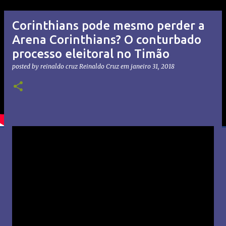
Corinthians pode mesmo perder a
Arena Corinthians? O conturbado
processo eleitoral no Timão
posted by reinaldo cruz
Reinaldo Cruz
em
janeiro 31, 2018