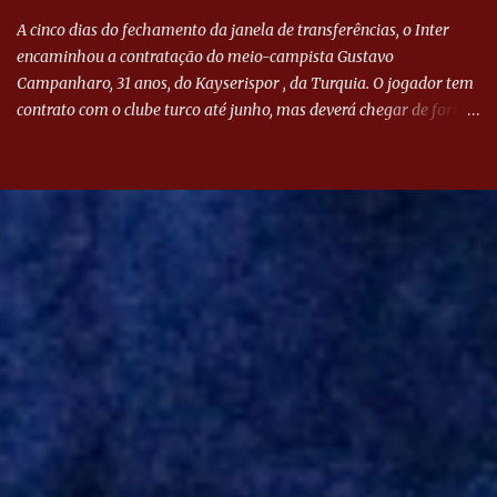
A cinco dias do fechamento da janela de transferências, o Inter
encaminhou a contratação do meio-campista Gustavo
Campanharo, 31 anos, do Kayserispor , da Turquia. O jogador tem
contrato com o clube turco até junho, mas deverá chegar de forma
antecipada para a disputa da Libertadores. Campanharo foi
revelado pelo Juventude em 2011. Depois, passou por times como
Evian, da França, Hellas Verona, da Itália, e Ludogorets, da
Bulgária. O último clube brasileiro foi a Chapecoense, em 2020.
Desde então, está no Kayserispor. Caso a negociação seja
concretizada, o jogador chegará ao Beira-Rio para ser mais uma
opção de Mano Menezes no setor de meio-campo. Atualmente, na
Turquia, Gustavo Campanharo vem atuando como volante, mas
também pode ser utilizado mais avançado. Inter encaminha
contração de Campanharo de 31 anos