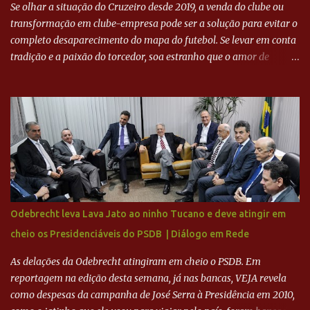
Se olhar a situação do Cruzeiro desde 2019, a venda do clube ou
transformação em clube-empresa pode ser a solução para evitar o
completo desaparecimento do mapa do futebol. Se levar em conta
tradição e a paixão do torcedor, soa estranho que o amor de
milhões agora seja mercantil. Segundo apuração da Itatiaia,
Fenômeno comprou 90% das ações por R$ 400 milhões. Aporte
feito imediatamente para pagamento de dívidas emergenciais e
investimentos no departamento de futebol. O projeto apresentado
para a recuperação do Cruzeiro, o aporte financeiro inicial, com
Ronaldo sendo solidário à dívida de R$ 1 bilhão a partir de agora,
mais o peso que o ex-atacante tem no mundo do futebol, além de
sua história na Raposa, pesaram para que um dos mais icônicos
camisas 9 acertasse a compra do clube. Fonte: Itatiaia Fonte:
Odebrecht leva Lava Jato ao ninho Tucano e deve atingir em
ADVOGADO DO CRUZEIRO NA SAF EXPLICA SITUAÇÃO DO
cheio os Presidenciáveis do PSDB | Diálogo em Rede
CRUZEIRO - RONALDO COMPROU 90% DAS AÇÕES DO CLUBE
As delações da Odebrecht atingiram em cheio o PSDB. Em
reportagem na edição desta semana, já nas bancas, VEJA revela
como despesas da campanha de José Serra à Presidência em 2010,