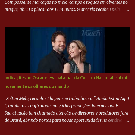
Com possante marcação no meio-campo e toques envolventes no
ataque, abriu o placar aos 13 minutos. Giancarlo recebeu pela
direita, invadiu a área e bateu cruzado no canto, sem chance para
Harlei. Tal qual o boxeador que não dá chance ao adversário, o
Paraná ampliou a vantagem aos 21 minutos. Éverton Garroni
desviou cruzamento de cabeça e, mesmo de costas, incidiu o canto
direito de Harlei. O goleiro esmeraldino se esticou e até tocou na
bola, mas não o suficiente para desviar sua trajetória. O ataque do
Goiás era nulo, tanto que o Paraná seguiu em cima. Aos 32
minutos, Jefferson cabeceou e Harlei fez grande defesa. Seis
minutos depois, Wellington encheu o pé e quase surpreendeu o
Indicações ao Oscar eleva patamar da Cultura Nacional e atrai
goleiro rival, que novamente defendeu. No fim, Jefferson teve
novamente os olhares do mundo
outra boa chance, mas parou no goleiro. Gol para matar espera...
Selton Melo, reconhecido por seu trabalho em " Ainda Estou Aqui
", também é confirmado em várias produções internacionais. --
Sua atuação tem chamado atenção de diretores e produtores fora
do Brasil, abrindo portas para novas oportunidades no cenário
internacional. -- Isso é um grande passo para a representação
brasileira no cinema global!