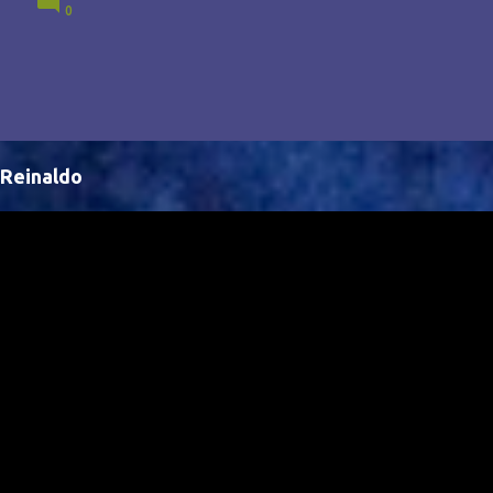
0
Brasil, abrindo portas para novas oportunidades no
cenário internacional. -- Isso é um grande passo para
a representação brasileira no cinema global!
Reinaldo