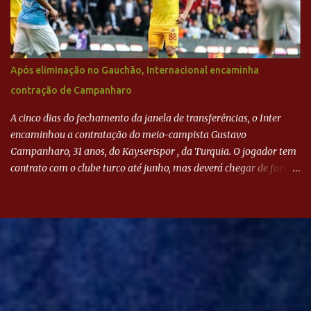
Após eliminação no Gauchão, Internacional encaminha
contração de Campanharo
A cinco dias do fechamento da janela de transferências, o Inter
encaminhou a contratação do meio-campista Gustavo
Campanharo, 31 anos, do Kayserispor , da Turquia. O jogador tem
contrato com o clube turco até junho, mas deverá chegar de forma
antecipada para a disputa da Libertadores. Campanharo foi
revelado pelo Juventude em 2011. Depois, passou por times como
Evian, da França, Hellas Verona, da Itália, e Ludogorets, da
Bulgária. O último clube brasileiro foi a Chapecoense, em 2020.
Desde então, está no Kayserispor. Caso a negociação seja
concretizada, o jogador chegará ao Beira-Rio para ser mais uma
opção de Mano Menezes no setor de meio-campo. Atualmente, na
Turquia, Gustavo Campanharo vem atuando como volante, mas