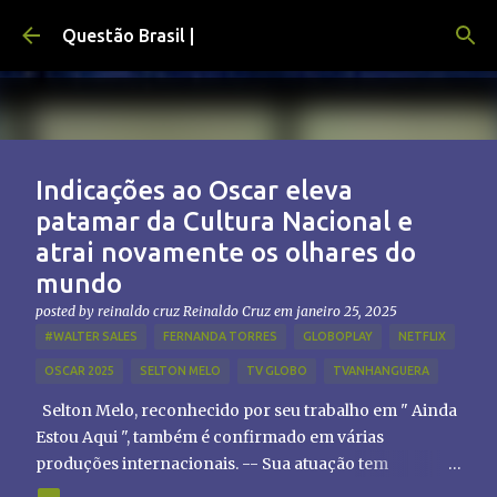
Pular para o conteúdo principal
Questão Brasil |
Indicações ao Oscar eleva
patamar da Cultura Nacional e
atrai novamente os olhares do
mundo
posted by reinaldo cruz
Reinaldo Cruz
em
janeiro 25, 2025
#WALTER SALES
FERNANDA TORRES
GLOBOPLAY
NETFLIX
OSCAR 2025
SELTON MELO
TV GLOBO
TVANHANGUERA
Selton Melo, reconhecido por seu trabalho em " Ainda
Estou Aqui ", também é confirmado em várias
produções internacionais. -- Sua atuação tem
chamado atenção de diretores e produtores fora do