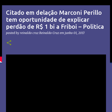
Citado em delação Marconi Perillo
tem oportunidade de explicar
perdão de R$ 1 bi a Friboi – Politica
posted by reinaldo cruz
Reinaldo Cruz
em
junho 01, 2017