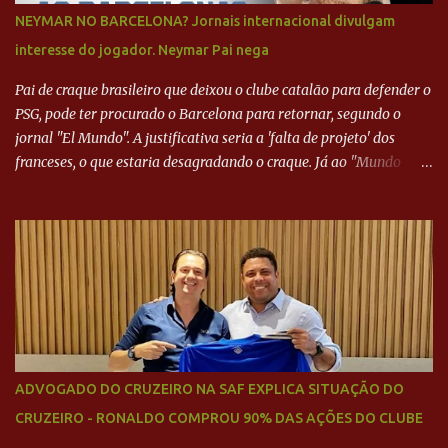
NEYMAR NO BARCELONA? Jornais internacional divulgam
interesse do jogador. Neymar Pai nega
Pai de craque brasileiro que deixou o clube catalão para defender o
PSG, pode ter procurado o Barcelona para retornar, segundo o
jornal "El Mundo". A justificativa seria a 'falta de projeto' dos
franceses, o que estaria desagradando o craque. Já ao "Mundo
Deportivo", o empresário, Neymar Pai, negou NEYMAR NO
BARCELONA? Jornais internacional divulgam interesse do jogador.
Neymar Pai nega
ADVOGADO DO CRUZEIRO NA SAF EXPLICA SITUAÇÃO DO
CRUZEIRO - RONALDO COMPROU 90% DAS AÇÕES DO CLUBE