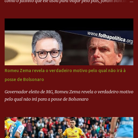
como o jatinho que ele usou para viajar pelo país, foram bancadas
com dinheiro sujo da Odebrecht. Brasília - O presidente nacional
do PSDB, senador Aécio Neves, o ex-presidente da Fernando
Henrique Cardoso, e governadores tucanos em reunião na sede da
Executiva Nacional do PSDB (Valter Campanato/Agência Brasil) O
texto também põe fim a um mistério: três fontes confirmaram à
revista que o codinome “santo” que aparece em planilhas da
empreiteira refere-se ao governador de São Paulo, Geraldo
Alckmin (PSDB) — nenhum deles, no entanto, disse ter negociado
diretamente com o paulista. Depoimentos mostram como o
Romeu Zema revela o verdadeiro motivo pelo qual não irá à
dinheiro da Odebrecht bancou a campanha de Serra em 2010 Leia
posse de Bolsonaro
mais... A Lava Jato chega ao PSDB | VEJA.com
Governador eleito de MG, Romeu Zema revela o verdadeiro motivo
pelo qual não irá para a posse de Bolsonaro