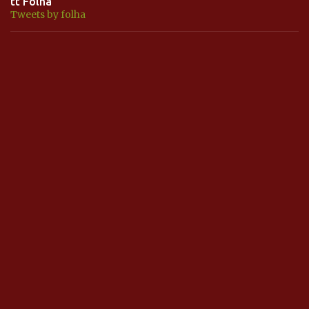
tt Folha
Tweets by folha