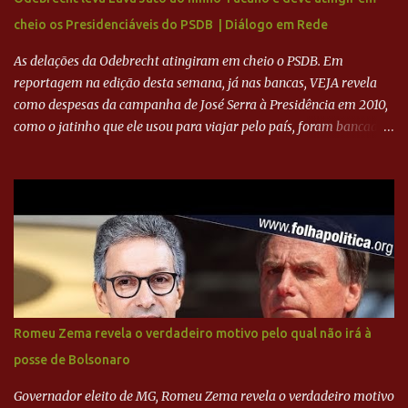
ADVOGADO DO CRUZEIRO NA SAF EXPLICA SITUAÇÃO DO
cheio os Presidenciáveis do PSDB | Diálogo em Rede
CRUZEIRO - RONALDO COMPROU 90% DAS AÇÕES DO CLUBE
As delações da Odebrecht atingiram em cheio o PSDB. Em
reportagem na edição desta semana, já nas bancas, VEJA revela
como despesas da campanha de José Serra à Presidência em 2010,
como o jatinho que ele usou para viajar pelo país, foram bancadas
com dinheiro sujo da Odebrecht. Brasília - O presidente nacional
do PSDB, senador Aécio Neves, o ex-presidente da Fernando
Henrique Cardoso, e governadores tucanos em reunião na sede da
Executiva Nacional do PSDB (Valter Campanato/Agência Brasil) O
texto também põe fim a um mistério: três fontes confirmaram à
revista que o codinome “santo” que aparece em planilhas da
empreiteira refere-se ao governador de São Paulo, Geraldo
Alckmin (PSDB) — nenhum deles, no entanto, disse ter negociado
diretamente com o paulista. Depoimentos mostram como o
Romeu Zema revela o verdadeiro motivo pelo qual não irá à
dinheiro da Odebrecht bancou a campanha de Serra em 2010 Leia
posse de Bolsonaro
mais... A Lava Jato chega ao PSDB | VEJA.com
Governador eleito de MG, Romeu Zema revela o verdadeiro motivo