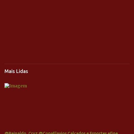
Mais Lidas
@Reinaldo_Cruz @CopaFlavios Calçados e Esportes efine