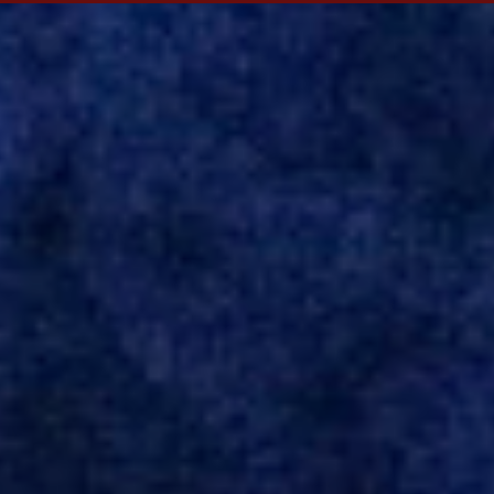
Evian, da França, Hellas Verona, da Itália, e Ludogorets, da
Bulgária. O último clube brasileiro foi a Chapecoense, em 2020.
Desde então, está no Kayserispor. Caso a negociação seja
concretizada, o jogador chegará ao Beira-Rio para ser mais uma
opção de Mano Menezes no setor de meio-campo. Atualmente, na
Turquia, Gustavo Campanharo vem atuando como volante, mas
também pode ser utilizado mais avançado. Inter encaminha
contração de Campanharo de 31 anos