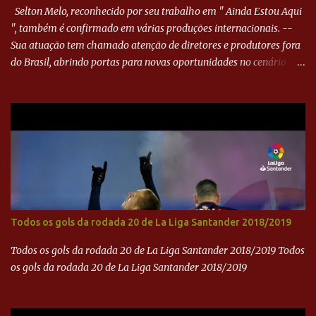
Selton Melo, reconhecido por seu trabalho em " Ainda Estou Aqui
", também é confirmado em várias produções internacionais. --
Sua atuação tem chamado atenção de diretores e produtores fora
do Brasil, abrindo portas para novas oportunidades no cenário
internacional. -- Isso é um grande passo para a representação
brasileira no cinema global!
Todos os gols da rodada 20 de La Liga Santander 2018/2019
Todos os gols da rodada 20 de La Liga Santander 2018/2019 Todos
os gols da rodada 20 de La Liga Santander 2018/2019