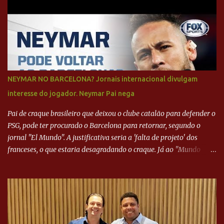
NEYMAR NO BARCELONA? Jornais internacional divulgam
interesse do jogador. Neymar Pai nega
Pai de craque brasileiro que deixou o clube catalão para defender o
PSG, pode ter procurado o Barcelona para retornar, segundo o
jornal "El Mundo". A justificativa seria a 'falta de projeto' dos
franceses, o que estaria desagradando o craque. Já ao "Mundo
Deportivo", o empresário, Neymar Pai, negou NEYMAR NO
BARCELONA? Jornais internacional divulgam interesse do jogador.
Neymar Pai nega