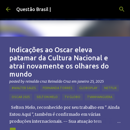
Pular para o conteúdo principal
Questão Brasil |
Indicações ao Oscar eleva
patamar da Cultura Nacional e
atrai novamente os olhares do
mundo
posted by reinaldo cruz
Reinaldo Cruz
em
janeiro 25, 2025
#WALTER SALES
FERNANDA TORRES
GLOBOPLAY
NETFLIX
OSCAR 2025
SELTON MELO
TV GLOBO
TVANHANGUERA
Selton Melo, reconhecido por seu trabalho em " Ainda
Estou Aqui ", também é confirmado em várias
produções internacionais. -- Sua atuação tem
chamado atenção de diretores e produtores fora do