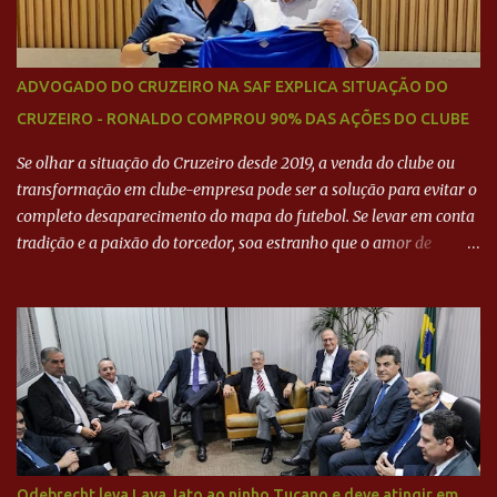
ADVOGADO DO CRUZEIRO NA SAF EXPLICA SITUAÇÃO DO
CRUZEIRO - RONALDO COMPROU 90% DAS AÇÕES DO CLUBE
Se olhar a situação do Cruzeiro desde 2019, a venda do clube ou
transformação em clube-empresa pode ser a solução para evitar o
completo desaparecimento do mapa do futebol. Se levar em conta
tradição e a paixão do torcedor, soa estranho que o amor de
milhões agora seja mercantil. Segundo apuração da Itatiaia,
Fenômeno comprou 90% das ações por R$ 400 milhões. Aporte
feito imediatamente para pagamento de dívidas emergenciais e
investimentos no departamento de futebol. O projeto apresentado
para a recuperação do Cruzeiro, o aporte financeiro inicial, com
Ronaldo sendo solidário à dívida de R$ 1 bilhão a partir de agora,
mais o peso que o ex-atacante tem no mundo do futebol, além de
sua história na Raposa, pesaram para que um dos mais icônicos
camisas 9 acertasse a compra do clube. Fonte: Itatiaia Fonte:
Odebrecht leva Lava Jato ao ninho Tucano e deve atingir em