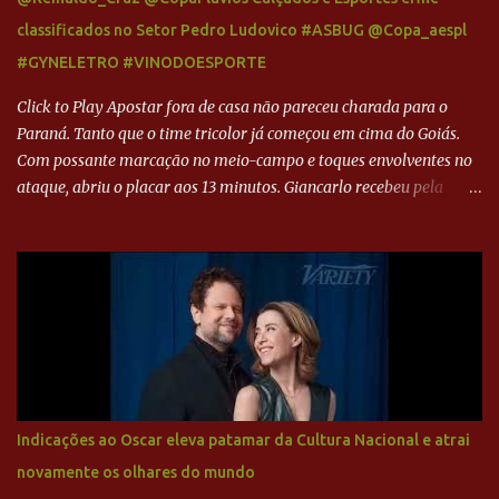
classificados no Setor Pedro Ludovico #ASBUG @Copa_aespl
#GYNELETRO #VINODOESPORTE
Click to Play Apostar fora de casa não pareceu charada para o
Paraná. Tanto que o time tricolor já começou em cima do Goiás.
Com possante marcação no meio-campo e toques envolventes no
ataque, abriu o placar aos 13 minutos. Giancarlo recebeu pela
direita, invadiu a área e bateu cruzado no canto, sem chance para
Harlei. Tal qual o boxeador que não dá chance ao adversário, o
Paraná ampliou a vantagem aos 21 minutos. Éverton Garroni
desviou cruzamento de cabeça e, mesmo de costas, incidiu o canto
direito de Harlei. O goleiro esmeraldino se esticou e até tocou na
bola, mas não o suficiente para desviar sua trajetória. O ataque do
Goiás era nulo, tanto que o Paraná seguiu em cima. Aos 32
minutos, Jefferson cabeceou e Harlei fez grande defesa. Seis
minutos depois, Wellington encheu o pé e quase surpreendeu o
Indicações ao Oscar eleva patamar da Cultura Nacional e atrai
goleiro rival, que novamente defendeu. No fim, Jefferson teve
novamente os olhares do mundo
outra boa chance, mas parou no goleiro. Gol para matar espera...