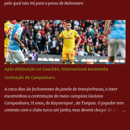
pelo qual não irá para a posse de Bolsonaro
Após eliminação no Gauchão, Internacional encaminha
contração de Campanharo
A cinco dias do fechamento da janela de transferências, o Inter
encaminhou a contratação do meio-campista Gustavo
Campanharo, 31 anos, do Kayserispor , da Turquia. O jogador tem
contrato com o clube turco até junho, mas deverá chegar de forma
antecipada para a disputa da Libertadores. Campanharo foi
revelado pelo Juventude em 2011. Depois, passou por times como