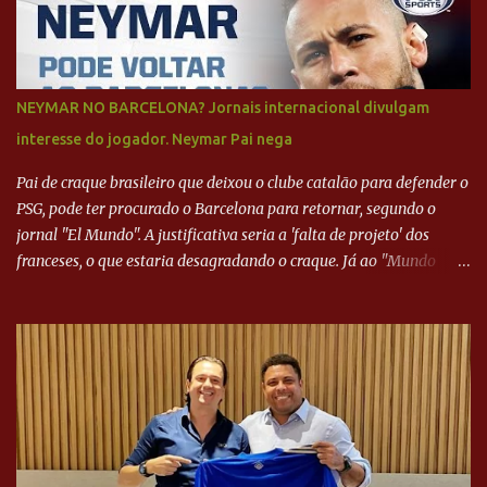
NEYMAR NO BARCELONA? Jornais internacional divulgam
interesse do jogador. Neymar Pai nega
Pai de craque brasileiro que deixou o clube catalão para defender o
PSG, pode ter procurado o Barcelona para retornar, segundo o
jornal "El Mundo". A justificativa seria a 'falta de projeto' dos
franceses, o que estaria desagradando o craque. Já ao "Mundo
Deportivo", o empresário, Neymar Pai, negou NEYMAR NO
BARCELONA? Jornais internacional divulgam interesse do jogador.
Neymar Pai nega