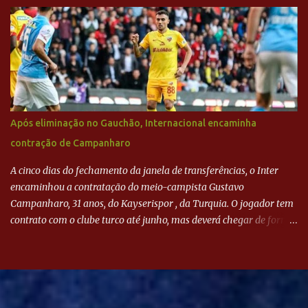
Após eliminação no Gauchão, Internacional encaminha
contração de Campanharo
A cinco dias do fechamento da janela de transferências, o Inter
encaminhou a contratação do meio-campista Gustavo
Campanharo, 31 anos, do Kayserispor , da Turquia. O jogador tem
contrato com o clube turco até junho, mas deverá chegar de forma
antecipada para a disputa da Libertadores. Campanharo foi
revelado pelo Juventude em 2011. Depois, passou por times como
Evian, da França, Hellas Verona, da Itália, e Ludogorets, da
Bulgária. O último clube brasileiro foi a Chapecoense, em 2020.
Desde então, está no Kayserispor. Caso a negociação seja