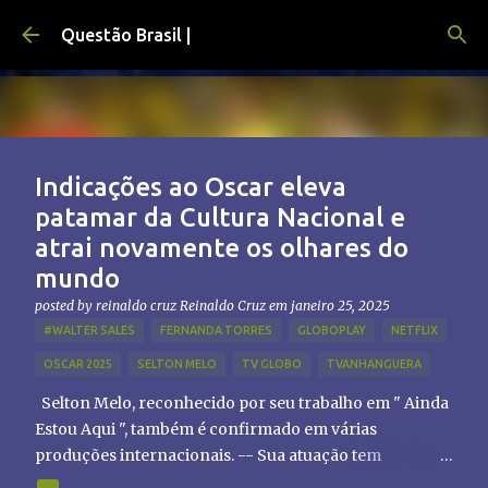
Pular para o conteúdo principal
Questão Brasil |
Indicações ao Oscar eleva
patamar da Cultura Nacional e
atrai novamente os olhares do
mundo
posted by reinaldo cruz
Reinaldo Cruz
em
janeiro 25, 2025
#WALTER SALES
FERNANDA TORRES
GLOBOPLAY
NETFLIX
OSCAR 2025
SELTON MELO
TV GLOBO
TVANHANGUERA
Selton Melo, reconhecido por seu trabalho em " Ainda
Estou Aqui ", também é confirmado em várias
produções internacionais. -- Sua atuação tem
chamado atenção de diretores e produtores fora do