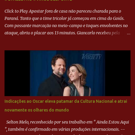
Click to Play Apostar fora de casa não pareceu charada para o
Paraná. Tanto que o time tricolor já começou em cima do Goiás.
Com possante marcação no meio-campo e toques envolventes no
ataque, abriu o placar aos 13 minutos. Giancarlo recebeu pela
direita, invadiu a área e bateu cruzado no canto, sem chance para
Harlei. Tal qual o boxeador que não dá chance ao adversário, o
Paraná ampliou a vantagem aos 21 minutos. Éverton Garroni
desviou cruzamento de cabeça e, mesmo de costas, incidiu o canto
direito de Harlei. O goleiro esmeraldino se esticou e até tocou na
bola, mas não o suficiente para desviar sua trajetória. O ataque do
Goiás era nulo, tanto que o Paraná seguiu em cima. Aos 32
minutos, Jefferson cabeceou e Harlei fez grande defesa. Seis
minutos depois, Wellington encheu o pé e quase surpreendeu o
Indicações ao Oscar eleva patamar da Cultura Nacional e atrai
goleiro rival, que novamente defendeu. No fim, Jefferson teve
novamente os olhares do mundo
outra boa chance, mas parou no goleiro. Gol para matar espera...
Selton Melo, reconhecido por seu trabalho em " Ainda Estou Aqui
", também é confirmado em várias produções internacionais. --