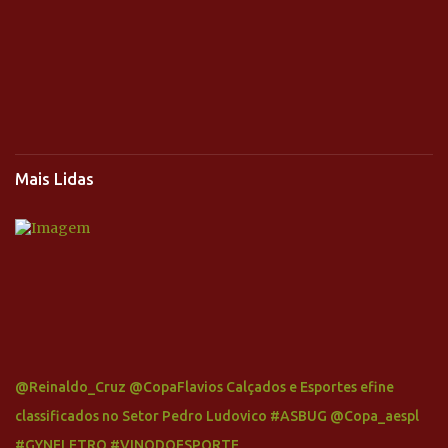
Mais Lidas
@Reinaldo_Cruz @CopaFlavios Calçados e Esportes efine
classificados no Setor Pedro Ludovico #ASBUG @Copa_aespl
#GYNELETRO #VINODOESPORTE