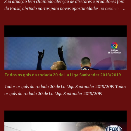
Sua atuação tem chamado atenção de diretores e produtores fora
do Brasil, abrindo portas para novas oportunidades no cenário
internacional. -- Isso é um grande passo para a representação
brasileira no cinema global!
Todos os gols da rodada 20 de La Liga Santander 2018/2019
Todos os gols da rodada 20 de La Liga Santander 2018/2019 Todos
os gols da rodada 20 de La Liga Santander 2018/2019