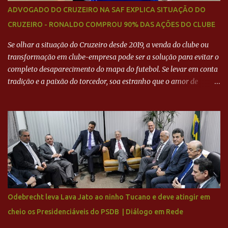
ADVOGADO DO CRUZEIRO NA SAF EXPLICA SITUAÇÃO DO
CRUZEIRO - RONALDO COMPROU 90% DAS AÇÕES DO CLUBE
Se olhar a situação do Cruzeiro desde 2019, a venda do clube ou
transformação em clube-empresa pode ser a solução para evitar o
completo desaparecimento do mapa do futebol. Se levar em conta
tradição e a paixão do torcedor, soa estranho que o amor de
milhões agora seja mercantil. Segundo apuração da Itatiaia,
Fenômeno comprou 90% das ações por R$ 400 milhões. Aporte
feito imediatamente para pagamento de dívidas emergenciais e
investimentos no departamento de futebol. O projeto apresentado
para a recuperação do Cruzeiro, o aporte financeiro inicial, com
Ronaldo sendo solidário à dívida de R$ 1 bilhão a partir de agora,
mais o peso que o ex-atacante tem no mundo do futebol, além de
sua história na Raposa, pesaram para que um dos mais icônicos
camisas 9 acertasse a compra do clube. Fonte: Itatiaia Fonte:
Odebrecht leva Lava Jato ao ninho Tucano e deve atingir em
ADVOGADO DO CRUZEIRO NA SAF EXPLICA SITUAÇÃO DO
cheio os Presidenciáveis do PSDB | Diálogo em Rede
CRUZEIRO - RONALDO COMPROU 90% DAS AÇÕES DO CLUBE