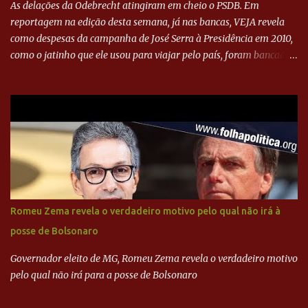
As delações da Odebrecht atingiram em cheio o PSDB. Em
reportagem na edição desta semana, já nas bancas, VEJA revela
como despesas da campanha de José Serra à Presidência em 2010,
como o jatinho que ele usou para viajar pelo país, foram bancadas
com dinheiro sujo da Odebrecht. Brasília - O presidente nacional
do PSDB, senador Aécio Neves, o ex-presidente da Fernando
Henrique Cardoso, e governadores tucanos em reunião na sede da
Executiva Nacional do PSDB (Valter Campanato/Agência Brasil) O
texto também põe fim a um mistério: três fontes confirmaram à
revista que o codinome “santo” que aparece em planilhas da
empreiteira refere-se ao governador de São Paulo, Geraldo
Alckmin (PSDB) — nenhum deles, no entanto, disse ter negociado
diretamente com o paulista. Depoimentos mostram como o
Romeu Zema revela o verdadeiro motivo pelo qual não irá à
dinheiro da Odebrecht bancou a campanha de Serra em 2010 Leia
posse de Bolsonaro
mais... A Lava Jato chega ao PSDB | VEJA.com
Governador eleito de MG, Romeu Zema revela o verdadeiro motivo
pelo qual não irá para a posse de Bolsonaro