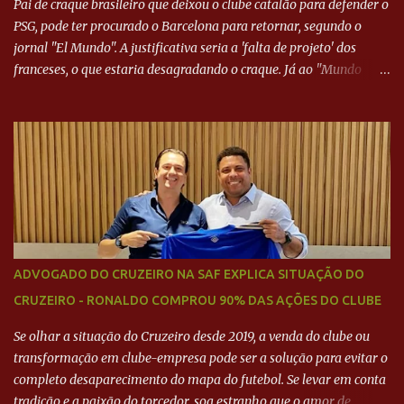
Pai de craque brasileiro que deixou o clube catalão para defender o
PSG, pode ter procurado o Barcelona para retornar, segundo o
jornal "El Mundo". A justificativa seria a 'falta de projeto' dos
franceses, o que estaria desagradando o craque. Já ao "Mundo
Deportivo", o empresário, Neymar Pai, negou NEYMAR NO
BARCELONA? Jornais internacional divulgam interesse do jogador.
Neymar Pai nega
ADVOGADO DO CRUZEIRO NA SAF EXPLICA SITUAÇÃO DO
CRUZEIRO - RONALDO COMPROU 90% DAS AÇÕES DO CLUBE
Se olhar a situação do Cruzeiro desde 2019, a venda do clube ou
transformação em clube-empresa pode ser a solução para evitar o
completo desaparecimento do mapa do futebol. Se levar em conta
tradição e a paixão do torcedor, soa estranho que o amor de