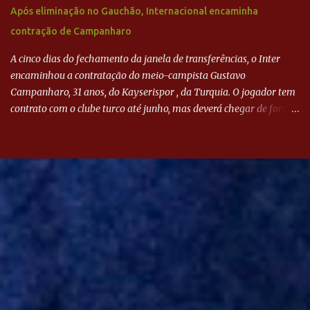
Após eliminação no Gauchão, Internacional encaminha
contração de Campanharo
A cinco dias do fechamento da janela de transferências, o Inter
encaminhou a contratação do meio-campista Gustavo
Campanharo, 31 anos, do Kayserispor , da Turquia. O jogador tem
contrato com o clube turco até junho, mas deverá chegar de forma
antecipada para a disputa da Libertadores. Campanharo foi
revelado pelo Juventude em 2011. Depois, passou por times como
Evian, da França, Hellas Verona, da Itália, e Ludogorets, da
Bulgária. O último clube brasileiro foi a Chapecoense, em 2020.
Desde então, está no Kayserispor. Caso a negociação seja
concretizada, o jogador chegará ao Beira-Rio para ser mais uma
opção de Mano Menezes no setor de meio-campo. Atualmente, na
Turquia, Gustavo Campanharo vem atuando como volante, mas
também pode ser utilizado mais avançado. Inter encaminha
contração de Campanharo de 31 anos