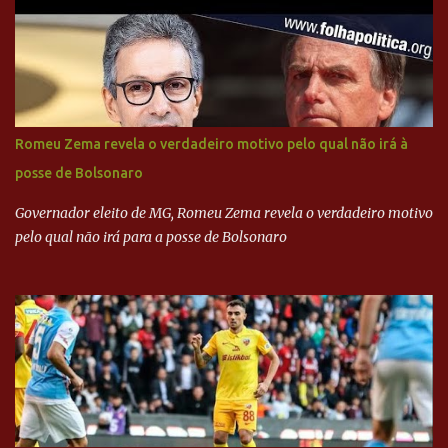
Executiva Nacional do PSDB (Valter Campanato/Agência Brasil) O
texto também põe fim a um mistério: três fontes confirmaram à
revista que o codinome “santo” que aparece em planilhas da
empreiteira refere-se ao governador de São Paulo, Geraldo
Alckmin (PSDB) — nenhum deles, no entanto, disse ter negociado
diretamente com o paulista. Depoimentos mostram como o
Romeu Zema revela o verdadeiro motivo pelo qual não irá à
dinheiro da Odebrecht bancou a campanha de Serra em 2010 Leia
posse de Bolsonaro
mais... A Lava Jato chega ao PSDB | VEJA.com
Governador eleito de MG, Romeu Zema revela o verdadeiro motivo
pelo qual não irá para a posse de Bolsonaro