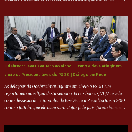
milhões agora seja mercantil. Segundo apuração da Itatiaia,
Fenômeno comprou 90% das ações por R$ 400 milhões. Aporte
feito imediatamente para pagamento de dívidas emergenciais e
investimentos no departamento de futebol. O projeto apresentado
para a recuperação do Cruzeiro, o aporte financeiro inicial, com
Ronaldo sendo solidário à dívida de R$ 1 bilhão a partir de agora,
mais o peso que o ex-atacante tem no mundo do futebol, além de
sua história na Raposa, pesaram para que um dos mais icônicos
camisas 9 acertasse a compra do clube. Fonte: Itatiaia Fonte:
Odebrecht leva Lava Jato ao ninho Tucano e deve atingir em
ADVOGADO DO CRUZEIRO NA SAF EXPLICA SITUAÇÃO DO
cheio os Presidenciáveis do PSDB | Diálogo em Rede
CRUZEIRO - RONALDO COMPROU 90% DAS AÇÕES DO CLUBE
As delações da Odebrecht atingiram em cheio o PSDB. Em
reportagem na edição desta semana, já nas bancas, VEJA revela
como despesas da campanha de José Serra à Presidência em 2010,
como o jatinho que ele usou para viajar pelo país, foram bancadas
com dinheiro sujo da Odebrecht. Brasília - O presidente nacional
do PSDB, senador Aécio Neves, o ex-presidente da Fernando
Henrique Cardoso, e governadores tucanos em reunião na sede da