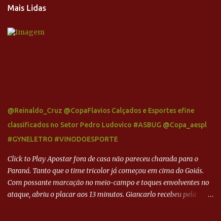
Mais Lidas
@Reinaldo_Cruz @CopaFlavios Calçados e Esportes efine
classificados no Setor Pedro Ludovico #ASBUG @Copa_aespl
#GYNELETRO #VINODOESPORTE
Click to Play Apostar fora de casa não pareceu charada para o
Paraná. Tanto que o time tricolor já começou em cima do Goiás.
Com possante marcação no meio-campo e toques envolventes no
ataque, abriu o placar aos 13 minutos. Giancarlo recebeu pela
direita, invadiu a área e bateu cruzado no canto, sem chance para
Harlei. Tal qual o boxeador que não dá chance ao adversário, o