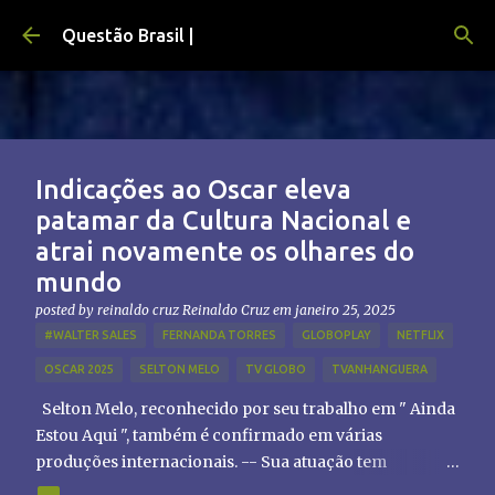
Pular para o conteúdo principal
Questão Brasil |
Indicações ao Oscar eleva
patamar da Cultura Nacional e
atrai novamente os olhares do
mundo
posted by reinaldo cruz
Reinaldo Cruz
em
janeiro 25, 2025
#WALTER SALES
FERNANDA TORRES
GLOBOPLAY
NETFLIX
OSCAR 2025
SELTON MELO
TV GLOBO
TVANHANGUERA
Selton Melo, reconhecido por seu trabalho em " Ainda
Estou Aqui ", também é confirmado em várias
produções internacionais. -- Sua atuação tem
chamado atenção de diretores e produtores fora do