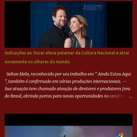
Paraná ampliou a vantagem aos 21 minutos. Éverton Garroni
desviou cruzamento de cabeça e, mesmo de costas, incidiu o canto
direito de Harlei. O goleiro esmeraldino se esticou e até tocou na
bola, mas não o suficiente para desviar sua trajetória. O ataque do
Goiás era nulo, tanto que o Paraná seguiu em cima. Aos 32
minutos, Jefferson cabeceou e Harlei fez grande defesa. Seis
minutos depois, Wellington encheu o pé e quase surpreendeu o
Indicações ao Oscar eleva patamar da Cultura Nacional e atrai
goleiro rival, que novamente defendeu. No fim, Jefferson teve
novamente os olhares do mundo
outra boa chance, mas parou no goleiro. Gol para matar espera...
Selton Melo, reconhecido por seu trabalho em " Ainda Estou Aqui
", também é confirmado em várias produções internacionais. --
Sua atuação tem chamado atenção de diretores e produtores fora
do Brasil, abrindo portas para novas oportunidades no cenário
internacional. -- Isso é um grande passo para a representação
brasileira no cinema global!