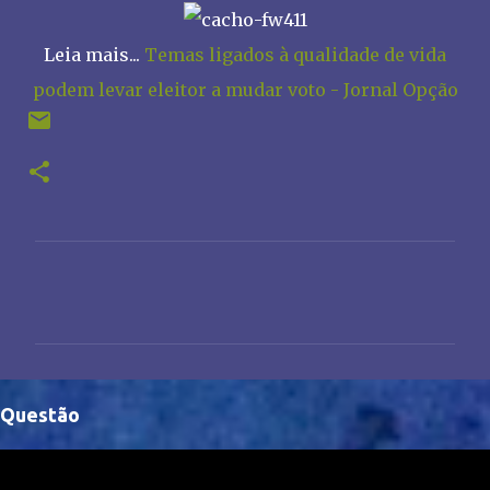
Leia mais...
Temas ligados à qualidade de vida
podem levar eleitor a mudar voto - Jornal Opção
C
o
m
e
n
Questão
t
á