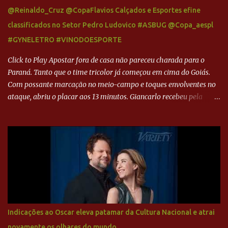
@Reinaldo_Cruz @CopaFlavios Calçados e Esportes efine
classificados no Setor Pedro Ludovico #ASBUG @Copa_aespl
#GYNELETRO #VINODOESPORTE
Click to Play Apostar fora de casa não pareceu charada para o
Paraná. Tanto que o time tricolor já começou em cima do Goiás.
Com possante marcação no meio-campo e toques envolventes no
ataque, abriu o placar aos 13 minutos. Giancarlo recebeu pela
direita, invadiu a área e bateu cruzado no canto, sem chance para
Harlei. Tal qual o boxeador que não dá chance ao adversário, o
Paraná ampliou a vantagem aos 21 minutos. Éverton Garroni
desviou cruzamento de cabeça e, mesmo de costas, incidiu o canto
direito de Harlei. O goleiro esmeraldino se esticou e até tocou na
bola, mas não o suficiente para desviar sua trajetória. O ataque do
Goiás era nulo, tanto que o Paraná seguiu em cima. Aos 32
minutos, Jefferson cabeceou e Harlei fez grande defesa. Seis
minutos depois, Wellington encheu o pé e quase surpreendeu o
Indicações ao Oscar eleva patamar da Cultura Nacional e atrai
goleiro rival, que novamente defendeu. No fim, Jefferson teve
novamente os olhares do mundo