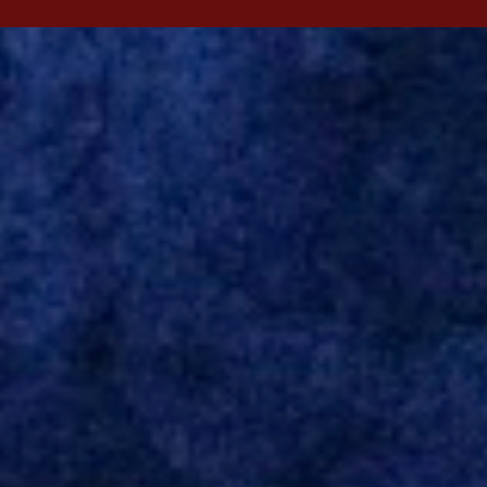
revelado pelo Juventude em 2011. Depois, passou por times como
Evian, da França, Hellas Verona, da Itália, e Ludogorets, da
Bulgária. O último clube brasileiro foi a Chapecoense, em 2020.
Desde então, está no Kayserispor. Caso a negociação seja
concretizada, o jogador chegará ao Beira-Rio para ser mais uma
opção de Mano Menezes no setor de meio-campo. Atualmente, na
Turquia, Gustavo Campanharo vem atuando como volante, mas
também pode ser utilizado mais avançado. Inter encaminha
contração de Campanharo de 31 anos