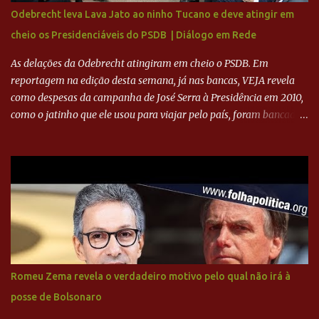
camisas 9 acertasse a compra do clube. Fonte: Itatiaia Fonte:
Odebrecht leva Lava Jato ao ninho Tucano e deve atingir em
ADVOGADO DO CRUZEIRO NA SAF EXPLICA SITUAÇÃO DO
cheio os Presidenciáveis do PSDB | Diálogo em Rede
CRUZEIRO - RONALDO COMPROU 90% DAS AÇÕES DO CLUBE
As delações da Odebrecht atingiram em cheio o PSDB. Em
reportagem na edição desta semana, já nas bancas, VEJA revela
como despesas da campanha de José Serra à Presidência em 2010,
como o jatinho que ele usou para viajar pelo país, foram bancadas
com dinheiro sujo da Odebrecht. Brasília - O presidente nacional
do PSDB, senador Aécio Neves, o ex-presidente da Fernando
Henrique Cardoso, e governadores tucanos em reunião na sede da
Executiva Nacional do PSDB (Valter Campanato/Agência Brasil) O
texto também põe fim a um mistério: três fontes confirmaram à
revista que o codinome “santo” que aparece em planilhas da
empreiteira refere-se ao governador de São Paulo, Geraldo
Alckmin (PSDB) — nenhum deles, no entanto, disse ter negociado
diretamente com o paulista. Depoimentos mostram como o
Romeu Zema revela o verdadeiro motivo pelo qual não irá à
dinheiro da Odebrecht bancou a campanha de Serra em 2010 Leia
posse de Bolsonaro
mais... A Lava Jato chega ao PSDB | VEJA.com