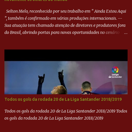
outra boa chance, mas parou no goleiro. Gol para matar espera...
Selton Melo, reconhecido por seu trabalho em " Ainda Estou Aqui
", também é confirmado em várias produções internacionais. --
Sua atuação tem chamado atenção de diretores e produtores fora
do Brasil, abrindo portas para novas oportunidades no cenário
internacional. -- Isso é um grande passo para a representação
brasileira no cinema global!
Todos os gols da rodada 20 de La Liga Santander 2018/2019
Todos os gols da rodada 20 de La Liga Santander 2018/2019 Todos
os gols da rodada 20 de La Liga Santander 2018/2019