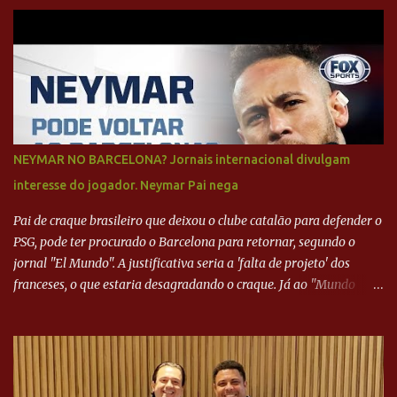
NEYMAR NO BARCELONA? Jornais internacional divulgam
interesse do jogador. Neymar Pai nega
Pai de craque brasileiro que deixou o clube catalão para defender o
PSG, pode ter procurado o Barcelona para retornar, segundo o
jornal "El Mundo". A justificativa seria a 'falta de projeto' dos
franceses, o que estaria desagradando o craque. Já ao "Mundo
Deportivo", o empresário, Neymar Pai, negou NEYMAR NO
BARCELONA? Jornais internacional divulgam interesse do jogador.
Neymar Pai nega