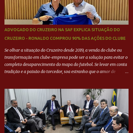
ADVOGADO DO CRUZEIRO NA SAF EXPLICA SITUAÇÃO DO
CRUZEIRO - RONALDO COMPROU 90% DAS AÇÕES DO CLUBE
Se olhar a situação do Cruzeiro desde 2019, a venda do clube ou
transformação em clube-empresa pode ser a solução para evitar o
completo desaparecimento do mapa do futebol. Se levar em conta
tradição e a paixão do torcedor, soa estranho que o amor de
milhões agora seja mercantil. Segundo apuração da Itatiaia,
Fenômeno comprou 90% das ações por R$ 400 milhões. Aporte
feito imediatamente para pagamento de dívidas emergenciais e
investimentos no departamento de futebol. O projeto apresentado
para a recuperação do Cruzeiro, o aporte financeiro inicial, com
Ronaldo sendo solidário à dívida de R$ 1 bilhão a partir de agora,
mais o peso que o ex-atacante tem no mundo do futebol, além de
sua história na Raposa, pesaram para que um dos mais icônicos