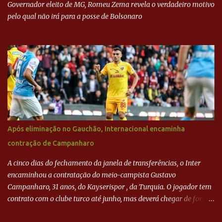
Governador eleito de MG, Romeu Zema revela o verdadeiro motivo
pelo qual não irá para a posse de Bolsonaro
Após eliminação no Gauchão, Internacional encaminha
contração de Campanharo
A cinco dias do fechamento da janela de transferências, o Inter
encaminhou a contratação do meio-campista Gustavo
Campanharo, 31 anos, do Kayserispor , da Turquia. O jogador tem
contrato com o clube turco até junho, mas deverá chegar de forma
antecipada para a disputa da Libertadores. Campanharo foi