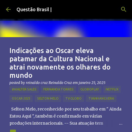
Pular para o conteúdo principal
Questão Brasil |
Indicações ao Oscar eleva
patamar da Cultura Nacional e
atrai novamente os olhares do
mundo
posted by reinaldo cruz
Reinaldo Cruz
em
janeiro 25, 2025
#WALTER SALES
FERNANDA TORRES
GLOBOPLAY
NETFLIX
OSCAR 2025
SELTON MELO
TV GLOBO
TVANHANGUERA
Selton Melo, reconhecido por seu trabalho em " Ainda
Estou Aqui ", também é confirmado em várias
produções internacionais. -- Sua atuação tem
chamado atenção de diretores e produtores fora do