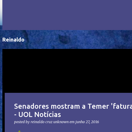
Reinaldo
Senadores mostram a Temer 'fatura
- UOL Notícias
posted by reinaldo cruz
unknown
em
junho 27, 2016