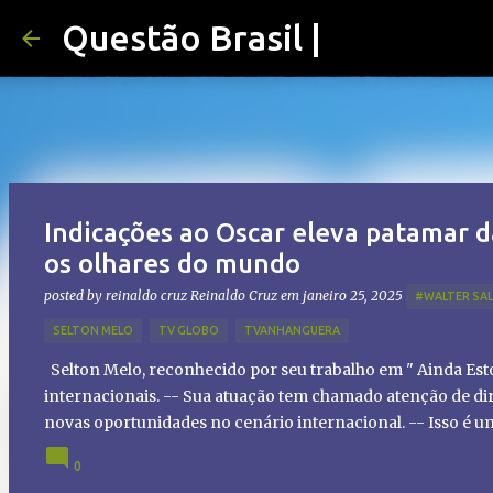
Questão Brasil |
Indicações ao Oscar eleva patamar d
os olhares do mundo
posted by reinaldo cruz
Reinaldo Cruz
em
janeiro 25, 2025
#WALTER SA
SELTON MELO
TV GLOBO
TVANHANGUERA
Selton Melo, reconhecido por seu trabalho em " Ainda Es
internacionais. -- Sua atuação tem chamado atenção de dir
novas oportunidades no cenário internacional. -- Isso é 
global!
0