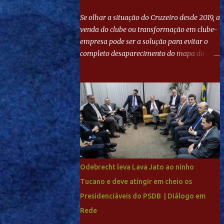
Se olhar a situação do Cruzeiro desde 2019, a
venda do clube ou transformação em clube-
empresa pode ser a solução para evitar o
completo desaparecimento do mapa do
futebol. Se levar em conta tradição e a
paixão do torcedor, soa estranho que o amor
de milhões agora seja mercantil. Segundo
apuração da Itatiaia, Fenômeno comprou
90% das ações por R$ 400 milhões. Aporte
feito imediatamente para pagamento de
dívidas emergenciais e investimentos no
departamento de futebol. O projeto
apresentado para a recuperação do
Odebrecht leva Lava Jato ao ninho
Cruzeiro, o aporte financeiro inicial, com
Tucano e deve atingir em cheio os
Ronaldo sendo solidário à dívida de R$ 1
Presidenciáveis do PSDB | Diálogo em
bilhão a partir de agora, mais o peso que o
ex-atacante tem no mundo do futebol, além
Rede
de sua história na Raposa, pesaram para