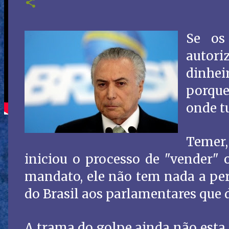
Se os
autori
dinhei
porque
onde tu
Temer,
iniciou o processo de "vender" o
mandato, ele não tem nada a per
do Brasil aos parlamentares que 
A trama do golpe ainda não esta 