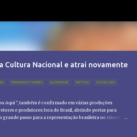
Pular para o conteúdo principal
a Cultura Nacional e atrai novamente
LES
FERNANDA TORRES
GLOBOPLAY
NETFLIX
OSCAR 2025
tou Aqui ", também é confirmado em várias produções
etores e produtores fora do Brasil, abrindo portas para
um grande passo para a representação brasileira no cinema