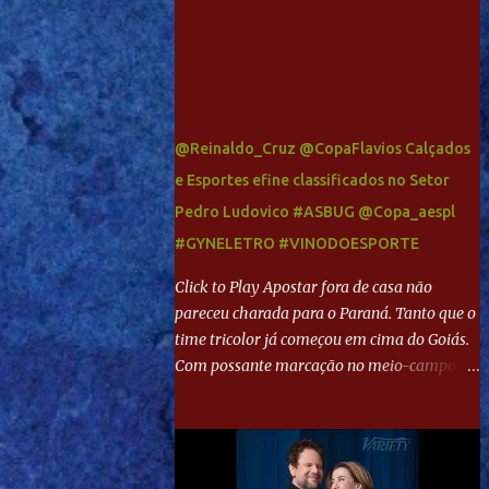
@Reinaldo_Cruz @CopaFlavios Calçados
e Esportes efine classificados no Setor
Pedro Ludovico #ASBUG @Copa_aespl
#GYNELETRO #VINODOESPORTE
Click to Play Apostar fora de casa não
pareceu charada para o Paraná. Tanto que o
time tricolor já começou em cima do Goiás.
Com possante marcação no meio-campo e
toques envolventes no ataque, abriu o placar
aos 13 minutos. Giancarlo recebeu pela
direita, invadiu a área e bateu cruzado no
canto, sem chance para Harlei. Tal qual o