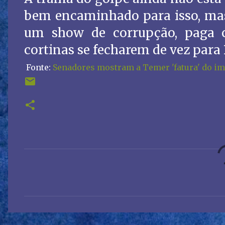
bem encaminhado para isso, mas 
um show de corrupção, paga c
cortinas se fecharem de vez para
Fonte:
Senadores mostram a Temer 'fatura' do im
C
o
m
e
n