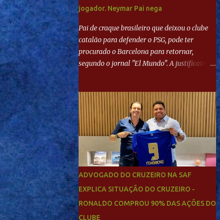
jogador. Neymar Pai nega
Pai de craque brasileiro que deixou o clube
catalão para defender o PSG, pode ter
procurado o Barcelona para retornar,
segundo o jornal "El Mundo". A justificativa
seria a 'falta de projeto' dos franceses, o que
estaria desagradando o craque. Já ao
"Mundo Deportivo", o empresário, Neymar
Pai, negou NEYMAR NO BARCELONA?
Jornais internacional divulgam interesse do
jogador. Neymar Pai nega
ADVOGADO DO CRUZEIRO NA SAF
EXPLICA SITUAÇÃO DO CRUZEIRO -
RONALDO COMPROU 90% DAS AÇÕES DO
CLUBE