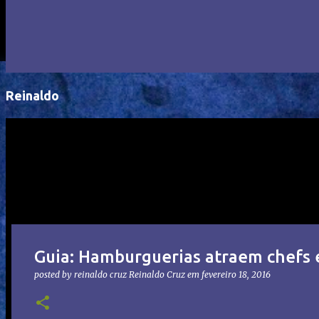
Reinaldo
Guia: Hamburguerias atraem chefs 
posted by reinaldo cruz
Reinaldo Cruz
em
fevereiro 18, 2016