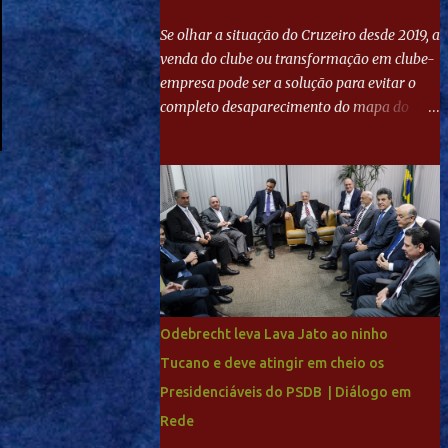
Se olhar a situação do Cruzeiro desde 2019, a
venda do clube ou transformação em clube-
empresa pode ser a solução para evitar o
completo desaparecimento do mapa do
futebol. Se levar em conta tradição e a
paixão do torcedor, soa estranho que o amor
de milhões agora seja mercantil. Segundo
apuração da Itatiaia, Fenômeno comprou
90% das ações por R$ 400 milhões. Aporte
feito imediatamente para pagamento de
dívidas emergenciais e investimentos no
departamento de futebol. O projeto
apresentado para a recuperação do
Odebrecht leva Lava Jato ao ninho
Cruzeiro, o aporte financeiro inicial, com
Tucano e deve atingir em cheio os
Ronaldo sendo solidário à dívida de R$ 1
Presidenciáveis do PSDB | Diálogo em
bilhão a partir de agora, mais o peso que o
ex-atacante tem no mundo do futebol, além
Rede
de sua história na Raposa, pesaram para