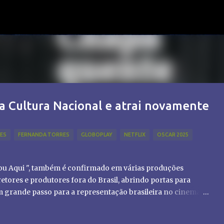
Pular para o conteúdo principal
a Cultura Nacional e atrai novamente
LES
FERNANDA TORRES
GLOBOPLAY
NETFLIX
OSCAR 2025
tou Aqui ", também é confirmado em várias produções
etores e produtores fora do Brasil, abrindo portas para
um grande passo para a representação brasileira no cinema