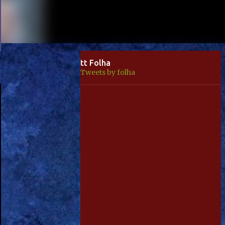
tt Folha
Tweets by folha