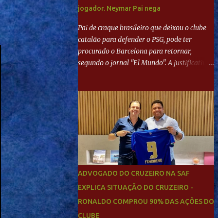
jogador. Neymar Pai nega
Pai de craque brasileiro que deixou o clube
catalão para defender o PSG, pode ter
procurado o Barcelona para retornar,
segundo o jornal "El Mundo". A justificativa
seria a 'falta de projeto' dos franceses, o que
estaria desagradando o craque. Já ao
"Mundo Deportivo", o empresário, Neymar
Pai, negou NEYMAR NO BARCELONA?
Jornais internacional divulgam interesse do
jogador. Neymar Pai nega
ADVOGADO DO CRUZEIRO NA SAF
EXPLICA SITUAÇÃO DO CRUZEIRO -
RONALDO COMPROU 90% DAS AÇÕES DO
CLUBE