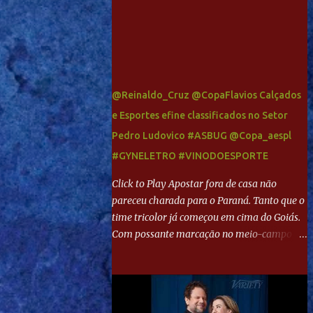
@Reinaldo_Cruz @CopaFlavios Calçados
e Esportes efine classificados no Setor
Pedro Ludovico #ASBUG @Copa_aespl
#GYNELETRO #VINODOESPORTE
Click to Play Apostar fora de casa não
pareceu charada para o Paraná. Tanto que o
time tricolor já começou em cima do Goiás.
Com possante marcação no meio-campo e
toques envolventes no ataque, abriu o placar
aos 13 minutos. Giancarlo recebeu pela
direita, invadiu a área e bateu cruzado no
canto, sem chance para Harlei. Tal qual o