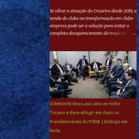
Se olhar a situação do Cruzeiro desde 2019, a
venda do clube ou transformação em clube-
empresa pode ser a solução para evitar o
completo desaparecimento do mapa do
futebol. Se levar em conta tradição e a
paixão do torcedor, soa estranho que o amor
de milhões agora seja mercantil. Segundo
apuração da Itatiaia, Fenômeno comprou
90% das ações por R$ 400 milhões. Aporte
feito imediatamente para pagamento de
dívidas emergenciais e investimentos no
departamento de futebol. O projeto
apresentado para a recuperação do
Odebrecht leva Lava Jato ao ninho
Cruzeiro, o aporte financeiro inicial, com
Tucano e deve atingir em cheio os
Ronaldo sendo solidário à dívida de R$ 1
Presidenciáveis do PSDB | Diálogo em
bilhão a partir de agora, mais o peso que o
ex-atacante tem no mundo do futebol, além
Rede
de sua história na Raposa, pesaram para