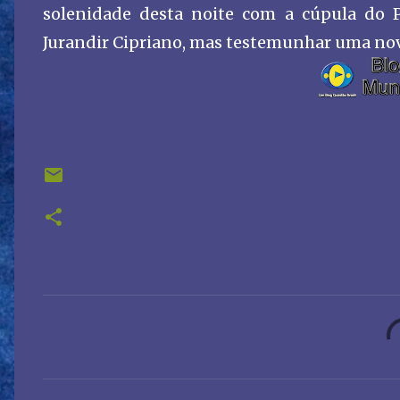
solenidade desta noite com a cúpula do P
Jurandir Cipriano, mas testemunhar uma nova
C
o
m
e