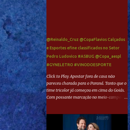
@Reinaldo_Cruz @CopaFlavios Calçados
e Esportes efine classificados no Setor
Pedro Ludovico #ASBUG @Copa_aespl
#GYNELETRO #VINODOESPORTE
Click to Play Apostar fora de casa não
pareceu charada para o Paraná. Tanto que o
time tricolor já começou em cima do Goiás.
Com possante marcação no meio-campo e
toques envolventes no ataque, abriu o placar
aos 13 minutos. Giancarlo recebeu pela
direita, invadiu a área e bateu cruzado no
canto, sem chance para Harlei. Tal qual o