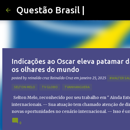
Questão Brasil |
Indicações ao Oscar eleva patamar d
os olhares do mundo
posted by reinaldo cruz
Reinaldo Cruz
em
janeiro 25, 2025
#WALTER SA
SELTON MELO
TV GLOBO
TVANHANGUERA
Selton Melo, reconhecido por seu trabalho em " Ainda Es
internacionais. -- Sua atuação tem chamado atenção de dir
novas oportunidades no cenário internacional. -- Isso é 
global!
0