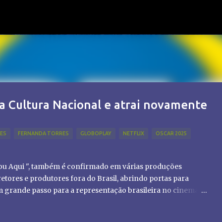
Pular para o conteúdo principal
a Cultura Nacional e atrai novamente
LES
FERNANDA TORRES
GLOBOPLAY
NETFLIX
OSCAR 2025
tou Aqui ", também é confirmado em várias produções
etores e produtores fora do Brasil, abrindo portas para
um grande passo para a representação brasileira no cinema