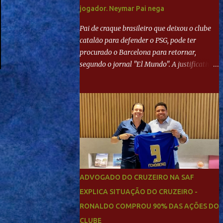
jogador. Neymar Pai nega
Pai de craque brasileiro que deixou o clube
catalão para defender o PSG, pode ter
procurado o Barcelona para retornar,
segundo o jornal "El Mundo". A justificativa
seria a 'falta de projeto' dos franceses, o que
estaria desagradando o craque. Já ao
"Mundo Deportivo", o empresário, Neymar
Pai, negou NEYMAR NO BARCELONA?
Jornais internacional divulgam interesse do
jogador. Neymar Pai nega
ADVOGADO DO CRUZEIRO NA SAF
EXPLICA SITUAÇÃO DO CRUZEIRO -
RONALDO COMPROU 90% DAS AÇÕES DO
CLUBE