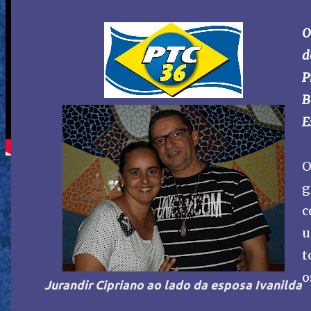
O
d
P
B
E
O
g
c
u
t
o
Jurandir Cipriano ao lado da esposa Ivanilda