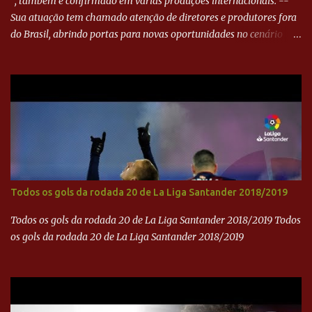
", também é confirmado em várias produções internacionais. --
Sua atuação tem chamado atenção de diretores e produtores fora
do Brasil, abrindo portas para novas oportunidades no cenário
internacional. -- Isso é um grande passo para a representação
brasileira no cinema global!
Todos os gols da rodada 20 de La Liga Santander 2018/2019
Todos os gols da rodada 20 de La Liga Santander 2018/2019 Todos
os gols da rodada 20 de La Liga Santander 2018/2019