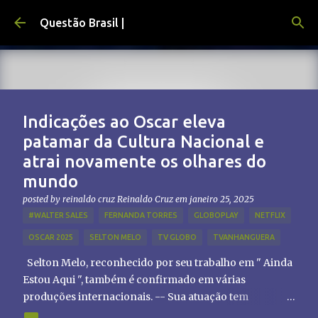
Pular para o conteúdo principal
Questão Brasil |
Indicações ao Oscar eleva
patamar da Cultura Nacional e
atrai novamente os olhares do
mundo
posted by reinaldo cruz
Reinaldo Cruz
em
janeiro 25, 2025
#WALTER SALES
FERNANDA TORRES
GLOBOPLAY
NETFLIX
OSCAR 2025
SELTON MELO
TV GLOBO
TVANHANGUERA
Selton Melo, reconhecido por seu trabalho em " Ainda
Estou Aqui ", também é confirmado em várias
produções internacionais. -- Sua atuação tem
chamado atenção de diretores e produtores fora do