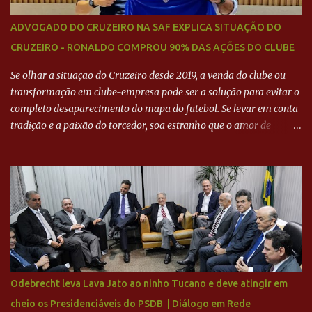
ADVOGADO DO CRUZEIRO NA SAF EXPLICA SITUAÇÃO DO
CRUZEIRO - RONALDO COMPROU 90% DAS AÇÕES DO CLUBE
Se olhar a situação do Cruzeiro desde 2019, a venda do clube ou
transformação em clube-empresa pode ser a solução para evitar o
completo desaparecimento do mapa do futebol. Se levar em conta
tradição e a paixão do torcedor, soa estranho que o amor de
milhões agora seja mercantil. Segundo apuração da Itatiaia,
Fenômeno comprou 90% das ações por R$ 400 milhões. Aporte
feito imediatamente para pagamento de dívidas emergenciais e
investimentos no departamento de futebol. O projeto apresentado
para a recuperação do Cruzeiro, o aporte financeiro inicial, com
Ronaldo sendo solidário à dívida de R$ 1 bilhão a partir de agora,
mais o peso que o ex-atacante tem no mundo do futebol, além de
sua história na Raposa, pesaram para que um dos mais icônicos
camisas 9 acertasse a compra do clube. Fonte: Itatiaia Fonte:
Odebrecht leva Lava Jato ao ninho Tucano e deve atingir em
ADVOGADO DO CRUZEIRO NA SAF EXPLICA SITUAÇÃO DO
cheio os Presidenciáveis do PSDB | Diálogo em Rede
CRUZEIRO - RONALDO COMPROU 90% DAS AÇÕES DO CLUBE