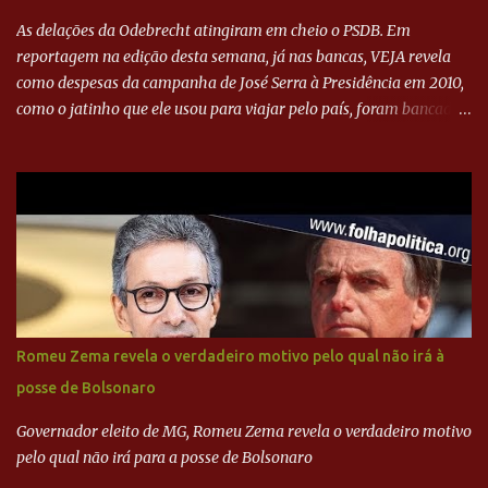
As delações da Odebrecht atingiram em cheio o PSDB. Em
reportagem na edição desta semana, já nas bancas, VEJA revela
como despesas da campanha de José Serra à Presidência em 2010,
como o jatinho que ele usou para viajar pelo país, foram bancadas
com dinheiro sujo da Odebrecht. Brasília - O presidente nacional
do PSDB, senador Aécio Neves, o ex-presidente da Fernando
Henrique Cardoso, e governadores tucanos em reunião na sede da
Executiva Nacional do PSDB (Valter Campanato/Agência Brasil) O
texto também põe fim a um mistério: três fontes confirmaram à
revista que o codinome “santo” que aparece em planilhas da
empreiteira refere-se ao governador de São Paulo, Geraldo
Alckmin (PSDB) — nenhum deles, no entanto, disse ter negociado
diretamente com o paulista. Depoimentos mostram como o
Romeu Zema revela o verdadeiro motivo pelo qual não irá à
dinheiro da Odebrecht bancou a campanha de Serra em 2010 Leia
posse de Bolsonaro
mais... A Lava Jato chega ao PSDB | VEJA.com
Governador eleito de MG, Romeu Zema revela o verdadeiro motivo
pelo qual não irá para a posse de Bolsonaro