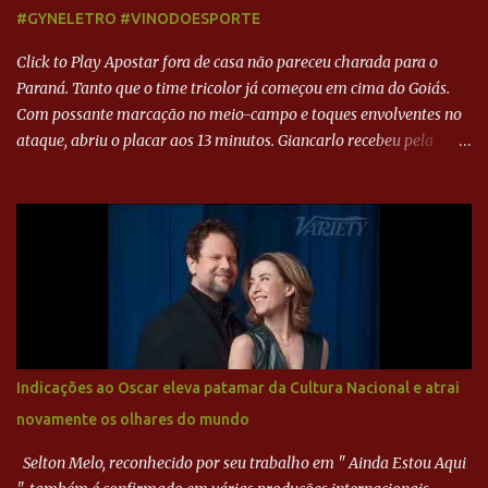
#GYNELETRO #VINODOESPORTE
Click to Play Apostar fora de casa não pareceu charada para o
Paraná. Tanto que o time tricolor já começou em cima do Goiás.
Com possante marcação no meio-campo e toques envolventes no
ataque, abriu o placar aos 13 minutos. Giancarlo recebeu pela
direita, invadiu a área e bateu cruzado no canto, sem chance para
Harlei. Tal qual o boxeador que não dá chance ao adversário, o
Paraná ampliou a vantagem aos 21 minutos. Éverton Garroni
desviou cruzamento de cabeça e, mesmo de costas, incidiu o canto
direito de Harlei. O goleiro esmeraldino se esticou e até tocou na
bola, mas não o suficiente para desviar sua trajetória. O ataque do
Goiás era nulo, tanto que o Paraná seguiu em cima. Aos 32
minutos, Jefferson cabeceou e Harlei fez grande defesa. Seis
minutos depois, Wellington encheu o pé e quase surpreendeu o
Indicações ao Oscar eleva patamar da Cultura Nacional e atrai
goleiro rival, que novamente defendeu. No fim, Jefferson teve
novamente os olhares do mundo
outra boa chance, mas parou no goleiro. Gol para matar espera...
Selton Melo, reconhecido por seu trabalho em " Ainda Estou Aqui