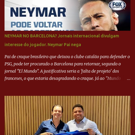
NEYMAR NO BARCELONA? Jornais internacional divulgam
interesse do jogador. Neymar Pai nega
Pai de craque brasileiro que deixou o clube catalão para defender o
PSG, pode ter procurado o Barcelona para retornar, segundo o
jornal "El Mundo". A justificativa seria a 'falta de projeto' dos
franceses, o que estaria desagradando o craque. Já ao "Mundo
Deportivo", o empresário, Neymar Pai, negou NEYMAR NO
BARCELONA? Jornais internacional divulgam interesse do jogador.
Neymar Pai nega