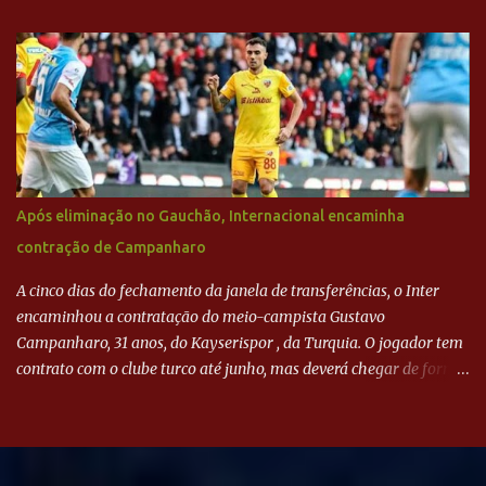
Após eliminação no Gauchão, Internacional encaminha
contração de Campanharo
A cinco dias do fechamento da janela de transferências, o Inter
encaminhou a contratação do meio-campista Gustavo
Campanharo, 31 anos, do Kayserispor , da Turquia. O jogador tem
contrato com o clube turco até junho, mas deverá chegar de forma
antecipada para a disputa da Libertadores. Campanharo foi
revelado pelo Juventude em 2011. Depois, passou por times como
Evian, da França, Hellas Verona, da Itália, e Ludogorets, da
Bulgária. O último clube brasileiro foi a Chapecoense, em 2020.