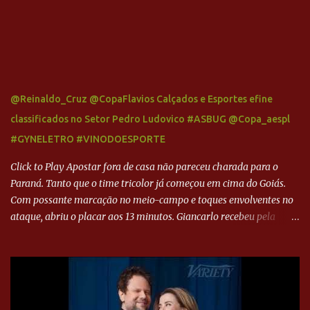
@Reinaldo_Cruz @CopaFlavios Calçados e Esportes efine
classificados no Setor Pedro Ludovico #ASBUG @Copa_aespl
#GYNELETRO #VINODOESPORTE
Click to Play Apostar fora de casa não pareceu charada para o
Paraná. Tanto que o time tricolor já começou em cima do Goiás.
Com possante marcação no meio-campo e toques envolventes no
ataque, abriu o placar aos 13 minutos. Giancarlo recebeu pela
direita, invadiu a área e bateu cruzado no canto, sem chance para
Harlei. Tal qual o boxeador que não dá chance ao adversário, o
Paraná ampliou a vantagem aos 21 minutos. Éverton Garroni
desviou cruzamento de cabeça e, mesmo de costas, incidiu o canto
direito de Harlei. O goleiro esmeraldino se esticou e até tocou na