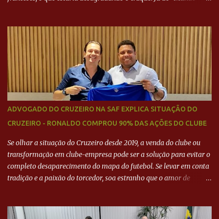
Deportivo", o empresário, Neymar Pai, negou NEYMAR NO
BARCELONA? Jornais internacional divulgam interesse do jogador.
Neymar Pai nega
ADVOGADO DO CRUZEIRO NA SAF EXPLICA SITUAÇÃO DO
CRUZEIRO - RONALDO COMPROU 90% DAS AÇÕES DO CLUBE
Se olhar a situação do Cruzeiro desde 2019, a venda do clube ou
transformação em clube-empresa pode ser a solução para evitar o
completo desaparecimento do mapa do futebol. Se levar em conta
tradição e a paixão do torcedor, soa estranho que o amor de
milhões agora seja mercantil. Segundo apuração da Itatiaia,
Fenômeno comprou 90% das ações por R$ 400 milhões. Aporte
feito imediatamente para pagamento de dívidas emergenciais e