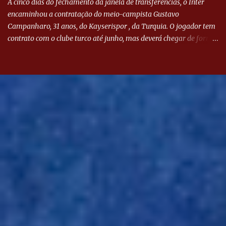
A cinco dias do fechamento da janela de transferências, o Inter
encaminhou a contratação do meio-campista Gustavo
Campanharo, 31 anos, do Kayserispor , da Turquia. O jogador tem
contrato com o clube turco até junho, mas deverá chegar de forma
antecipada para a disputa da Libertadores. Campanharo foi
revelado pelo Juventude em 2011. Depois, passou por times como
Evian, da França, Hellas Verona, da Itália, e Ludogorets, da
Bulgária. O último clube brasileiro foi a Chapecoense, em 2020.
Desde então, está no Kayserispor. Caso a negociação seja
concretizada, o jogador chegará ao Beira-Rio para ser mais uma
opção de Mano Menezes no setor de meio-campo. Atualmente, na
Turquia, Gustavo Campanharo vem atuando como volante, mas
também pode ser utilizado mais avançado. Inter encaminha
contração de Campanharo de 31 anos