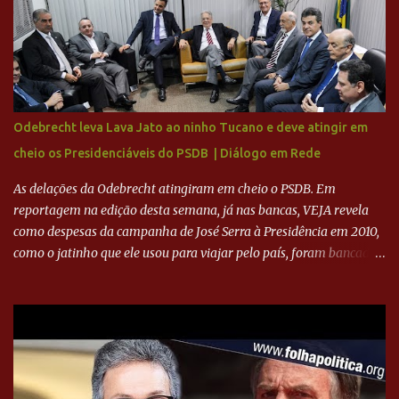
investimentos no departamento de futebol. O projeto apresentado
para a recuperação do Cruzeiro, o aporte financeiro inicial, com
Ronaldo sendo solidário à dívida de R$ 1 bilhão a partir de agora,
mais o peso que o ex-atacante tem no mundo do futebol, além de
sua história na Raposa, pesaram para que um dos mais icônicos
camisas 9 acertasse a compra do clube. Fonte: Itatiaia Fonte:
Odebrecht leva Lava Jato ao ninho Tucano e deve atingir em
ADVOGADO DO CRUZEIRO NA SAF EXPLICA SITUAÇÃO DO
cheio os Presidenciáveis do PSDB | Diálogo em Rede
CRUZEIRO - RONALDO COMPROU 90% DAS AÇÕES DO CLUBE
As delações da Odebrecht atingiram em cheio o PSDB. Em
reportagem na edição desta semana, já nas bancas, VEJA revela
como despesas da campanha de José Serra à Presidência em 2010,
como o jatinho que ele usou para viajar pelo país, foram bancadas
com dinheiro sujo da Odebrecht. Brasília - O presidente nacional
do PSDB, senador Aécio Neves, o ex-presidente da Fernando
Henrique Cardoso, e governadores tucanos em reunião na sede da
Executiva Nacional do PSDB (Valter Campanato/Agência Brasil) O
texto também põe fim a um mistério: três fontes confirmaram à
revista que o codinome “santo” que aparece em planilhas da