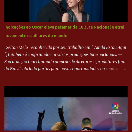
bola, mas não o suficiente para desviar sua trajetória. O ataque do
Goiás era nulo, tanto que o Paraná seguiu em cima. Aos 32
minutos, Jefferson cabeceou e Harlei fez grande defesa. Seis
minutos depois, Wellington encheu o pé e quase surpreendeu o
Indicações ao Oscar eleva patamar da Cultura Nacional e atrai
goleiro rival, que novamente defendeu. No fim, Jefferson teve
novamente os olhares do mundo
outra boa chance, mas parou no goleiro. Gol para matar espera...
Selton Melo, reconhecido por seu trabalho em " Ainda Estou Aqui
", também é confirmado em várias produções internacionais. --
Sua atuação tem chamado atenção de diretores e produtores fora
do Brasil, abrindo portas para novas oportunidades no cenário
internacional. -- Isso é um grande passo para a representação
brasileira no cinema global!