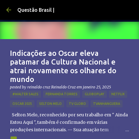
Pular para o conteúdo principal
Questão Brasil |
Indicações ao Oscar eleva
patamar da Cultura Nacional e
atrai novamente os olhares do
mundo
posted by reinaldo cruz
Reinaldo Cruz
em
janeiro 25, 2025
#WALTER SALES
FERNANDA TORRES
GLOBOPLAY
NETFLIX
OSCAR 2025
SELTON MELO
TV GLOBO
TVANHANGUERA
Selton Melo, reconhecido por seu trabalho em " Ainda
Estou Aqui ", também é confirmado em várias
produções internacionais. -- Sua atuação tem
chamado atenção de diretores e produtores fora do