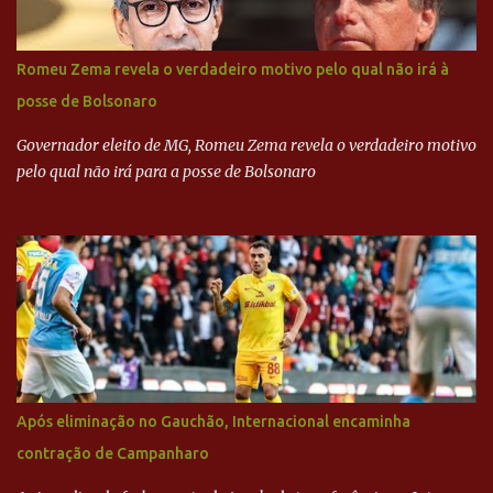
empreiteira refere-se ao governador de São Paulo, Geraldo
Alckmin (PSDB) — nenhum deles, no entanto, disse ter negociado
diretamente com o paulista. Depoimentos mostram como o
Romeu Zema revela o verdadeiro motivo pelo qual não irá à
dinheiro da Odebrecht bancou a campanha de Serra em 2010 Leia
posse de Bolsonaro
mais... A Lava Jato chega ao PSDB | VEJA.com
Governador eleito de MG, Romeu Zema revela o verdadeiro motivo
pelo qual não irá para a posse de Bolsonaro
Após eliminação no Gauchão, Internacional encaminha
contração de Campanharo