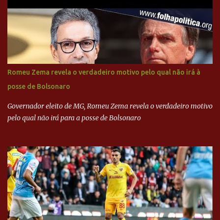
Executiva Nacional do PSDB (Valter Campanato/Agência Brasil) O
texto também põe fim a um mistério: três fontes confirmaram à
revista que o codinome “santo” que aparece em planilhas da
empreiteira refere-se ao governador de São Paulo, Geraldo
Alckmin (PSDB) — nenhum deles, no entanto, disse ter negociado
diretamente com o paulista. Depoimentos mostram como o
Romeu Zema revela o verdadeiro motivo pelo qual não irá à
dinheiro da Odebrecht bancou a campanha de Serra em 2010 Leia
posse de Bolsonaro
mais... A Lava Jato chega ao PSDB | VEJA.com
Governador eleito de MG, Romeu Zema revela o verdadeiro motivo
pelo qual não irá para a posse de Bolsonaro