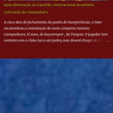
Após eliminação no Gauchão, Internacional encaminha
contração de Campanharo
A cinco dias do fechamento da janela de transferências, o Inter
encaminhou a contratação do meio-campista Gustavo
Campanharo, 31 anos, do Kayserispor , da Turquia. O jogador tem
contrato com o clube turco até junho, mas deverá chegar de forma
antecipada para a disputa da Libertadores. Campanharo foi
revelado pelo Juventude em 2011. Depois, passou por times como
Evian, da França, Hellas Verona, da Itália, e Ludogorets, da
Bulgária. O último clube brasileiro foi a Chapecoense, em 2020.
Desde então, está no Kayserispor. Caso a negociação seja
concretizada, o jogador chegará ao Beira-Rio para ser mais uma
opção de Mano Menezes no setor de meio-campo. Atualmente, na
Turquia, Gustavo Campanharo vem atuando como volante, mas
também pode ser utilizado mais avançado. Inter encaminha
contração de Campanharo de 31 anos