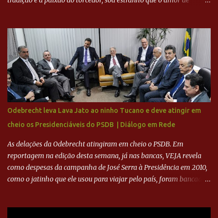
tradição e a paixão do torcedor, soa estranho que o amor de
milhões agora seja mercantil. Segundo apuração da Itatiaia,
Fenômeno comprou 90% das ações por R$ 400 milhões. Aporte
feito imediatamente para pagamento de dívidas emergenciais e
investimentos no departamento de futebol. O projeto apresentado
para a recuperação do Cruzeiro, o aporte financeiro inicial, com
Ronaldo sendo solidário à dívida de R$ 1 bilhão a partir de agora,
mais o peso que o ex-atacante tem no mundo do futebol, além de
sua história na Raposa, pesaram para que um dos mais icônicos
camisas 9 acertasse a compra do clube. Fonte: Itatiaia Fonte:
Odebrecht leva Lava Jato ao ninho Tucano e deve atingir em
ADVOGADO DO CRUZEIRO NA SAF EXPLICA SITUAÇÃO DO
cheio os Presidenciáveis do PSDB | Diálogo em Rede
CRUZEIRO - RONALDO COMPROU 90% DAS AÇÕES DO CLUBE
As delações da Odebrecht atingiram em cheio o PSDB. Em
reportagem na edição desta semana, já nas bancas, VEJA revela
como despesas da campanha de José Serra à Presidência em 2010,
como o jatinho que ele usou para viajar pelo país, foram bancadas
com dinheiro sujo da Odebrecht. Brasília - O presidente nacional
do PSDB, senador Aécio Neves, o ex-presidente da Fernando
Henrique Cardoso, e governadores tucanos em reunião na sede da