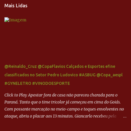
Mais Lidas
@Reinaldo_Cruz @CopaFlavios Calçados e Esportes efine
classificados no Setor Pedro Ludovico #ASBUG @Copa_aespl
#GYNELETRO #VINODOESPORTE
Click to Play Apostar fora de casa não pareceu charada para o
Paraná. Tanto que o time tricolor já começou em cima do Goiás.
Com possante marcação no meio-campo e toques envolventes no
ataque, abriu o placar aos 13 minutos. Giancarlo recebeu pela
direita, invadiu a área e bateu cruzado no canto, sem chance para
Harlei. Tal qual o boxeador que não dá chance ao adversário, o