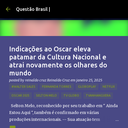
Pular para o conteúdo principal
Questão Brasil |
Indicações ao Oscar eleva
patamar da Cultura Nacional e
atrai novamente os olhares do
mundo
posted by reinaldo cruz
Reinaldo Cruz
em
janeiro 25, 2025
#WALTER SALES
FERNANDA TORRES
GLOBOPLAY
NETFLIX
OSCAR 2025
SELTON MELO
TV GLOBO
TVANHANGUERA
Selton Melo, reconhecido por seu trabalho em " Ainda
Estou Aqui ", também é confirmado em várias
produções internacionais. -- Sua atuação tem
chamado atenção de diretores e produtores fora do