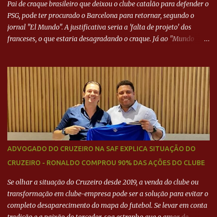
Pai de craque brasileiro que deixou o clube catalão para defender o
PSG, pode ter procurado o Barcelona para retornar, segundo o
jornal "El Mundo". A justificativa seria a 'falta de projeto' dos
franceses, o que estaria desagradando o craque. Já ao "Mundo
Deportivo", o empresário, Neymar Pai, negou NEYMAR NO
BARCELONA? Jornais internacional divulgam interesse do jogador.
Neymar Pai nega
ADVOGADO DO CRUZEIRO NA SAF EXPLICA SITUAÇÃO DO
CRUZEIRO - RONALDO COMPROU 90% DAS AÇÕES DO CLUBE
Se olhar a situação do Cruzeiro desde 2019, a venda do clube ou
transformação em clube-empresa pode ser a solução para evitar o
completo desaparecimento do mapa do futebol. Se levar em conta