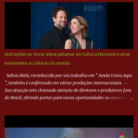
Paraná ampliou a vantagem aos 21 minutos. Éverton Garroni
desviou cruzamento de cabeça e, mesmo de costas, incidiu o canto
direito de Harlei. O goleiro esmeraldino se esticou e até tocou na
bola, mas não o suficiente para desviar sua trajetória. O ataque do
Goiás era nulo, tanto que o Paraná seguiu em cima. Aos 32
minutos, Jefferson cabeceou e Harlei fez grande defesa. Seis
minutos depois, Wellington encheu o pé e quase surpreendeu o
Indicações ao Oscar eleva patamar da Cultura Nacional e atrai
goleiro rival, que novamente defendeu. No fim, Jefferson teve
novamente os olhares do mundo
outra boa chance, mas parou no goleiro. Gol para matar espera...
Selton Melo, reconhecido por seu trabalho em " Ainda Estou Aqui
", também é confirmado em várias produções internacionais. --
Sua atuação tem chamado atenção de diretores e produtores fora
do Brasil, abrindo portas para novas oportunidades no cenário
internacional. -- Isso é um grande passo para a representação
brasileira no cinema global!