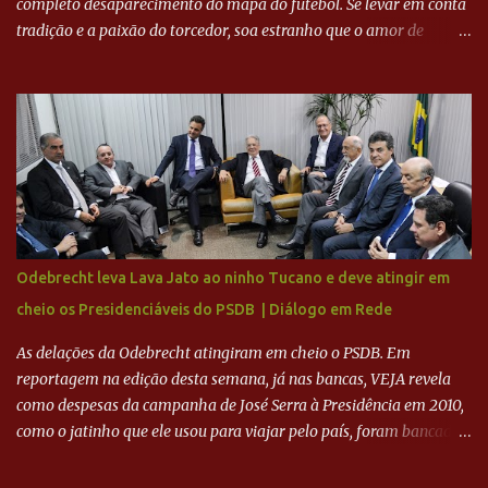
completo desaparecimento do mapa do futebol. Se levar em conta
tradição e a paixão do torcedor, soa estranho que o amor de
milhões agora seja mercantil. Segundo apuração da Itatiaia,
Fenômeno comprou 90% das ações por R$ 400 milhões. Aporte
feito imediatamente para pagamento de dívidas emergenciais e
investimentos no departamento de futebol. O projeto apresentado
para a recuperação do Cruzeiro, o aporte financeiro inicial, com
Ronaldo sendo solidário à dívida de R$ 1 bilhão a partir de agora,
mais o peso que o ex-atacante tem no mundo do futebol, além de
sua história na Raposa, pesaram para que um dos mais icônicos
camisas 9 acertasse a compra do clube. Fonte: Itatiaia Fonte:
Odebrecht leva Lava Jato ao ninho Tucano e deve atingir em
ADVOGADO DO CRUZEIRO NA SAF EXPLICA SITUAÇÃO DO
cheio os Presidenciáveis do PSDB | Diálogo em Rede
CRUZEIRO - RONALDO COMPROU 90% DAS AÇÕES DO CLUBE
As delações da Odebrecht atingiram em cheio o PSDB. Em
reportagem na edição desta semana, já nas bancas, VEJA revela
como despesas da campanha de José Serra à Presidência em 2010,
como o jatinho que ele usou para viajar pelo país, foram bancadas
com dinheiro sujo da Odebrecht. Brasília - O presidente nacional
do PSDB, senador Aécio Neves, o ex-presidente da Fernando