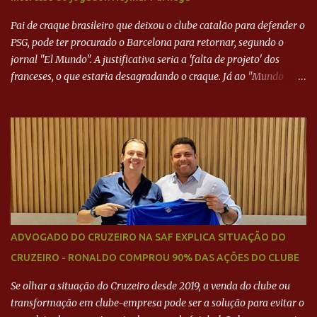
Pai de craque brasileiro que deixou o clube catalão para defender o
PSG, pode ter procurado o Barcelona para retornar, segundo o
jornal "El Mundo". A justificativa seria a 'falta de projeto' dos
franceses, o que estaria desagradando o craque. Já ao "Mundo
Deportivo", o empresário, Neymar Pai, negou NEYMAR NO
BARCELONA? Jornais internacional divulgam interesse do jogador.
Neymar Pai nega
ADVOGADO DO CRUZEIRO NA SAF EXPLICA SITUAÇÃO DO
CRUZEIRO - RONALDO COMPROU 90% DAS AÇÕES DO CLUBE
Se olhar a situação do Cruzeiro desde 2019, a venda do clube ou
transformação em clube-empresa pode ser a solução para evitar o