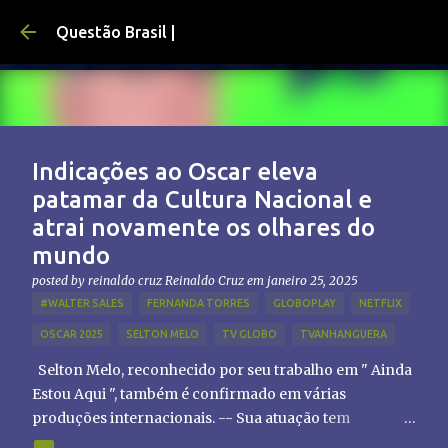
Pular para o conteúdo principal
Questão Brasil |
Indicações ao Oscar eleva
patamar da Cultura Nacional e
atrai novamente os olhares do
mundo
posted by reinaldo cruz
Reinaldo Cruz
em
janeiro 25, 2025
#WALTER SALES
FERNANDA TORRES
GLOBOPLAY
NETFLIX
OSCAR 2025
SELTON MELO
TV GLOBO
TVANHANGUERA
Selton Melo, reconhecido por seu trabalho em " Ainda
Estou Aqui ", também é confirmado em várias
produções internacionais. -- Sua atuação tem
chamado atenção de diretores e produtores fora do