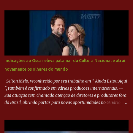
direita, invadiu a área e bateu cruzado no canto, sem chance para
Harlei. Tal qual o boxeador que não dá chance ao adversário, o
Paraná ampliou a vantagem aos 21 minutos. Éverton Garroni
desviou cruzamento de cabeça e, mesmo de costas, incidiu o canto
direito de Harlei. O goleiro esmeraldino se esticou e até tocou na
bola, mas não o suficiente para desviar sua trajetória. O ataque do
Goiás era nulo, tanto que o Paraná seguiu em cima. Aos 32
minutos, Jefferson cabeceou e Harlei fez grande defesa. Seis
minutos depois, Wellington encheu o pé e quase surpreendeu o
Indicações ao Oscar eleva patamar da Cultura Nacional e atrai
goleiro rival, que novamente defendeu. No fim, Jefferson teve
novamente os olhares do mundo
outra boa chance, mas parou no goleiro. Gol para matar espera...
Selton Melo, reconhecido por seu trabalho em " Ainda Estou Aqui
", também é confirmado em várias produções internacionais. --
Sua atuação tem chamado atenção de diretores e produtores fora
do Brasil, abrindo portas para novas oportunidades no cenário
internacional. -- Isso é um grande passo para a representação
brasileira no cinema global!