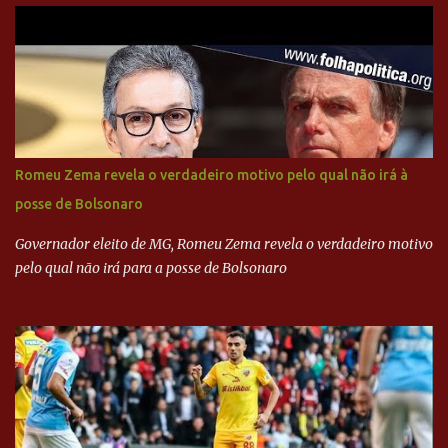
Henrique Cardoso, e governadores tucanos em reunião na sede da
Executiva Nacional do PSDB (Valter Campanato/Agência Brasil) O
texto também põe fim a um mistério: três fontes confirmaram à
revista que o codinome “santo” que aparece em planilhas da
empreiteira refere-se ao governador de São Paulo, Geraldo
Alckmin (PSDB) — nenhum deles, no entanto, disse ter negociado
diretamente com o paulista. Depoimentos mostram como o
Romeu Zema revela o verdadeiro motivo pelo qual não irá à
dinheiro da Odebrecht bancou a campanha de Serra em 2010 Leia
posse de Bolsonaro
mais... A Lava Jato chega ao PSDB | VEJA.com
Governador eleito de MG, Romeu Zema revela o verdadeiro motivo
pelo qual não irá para a posse de Bolsonaro