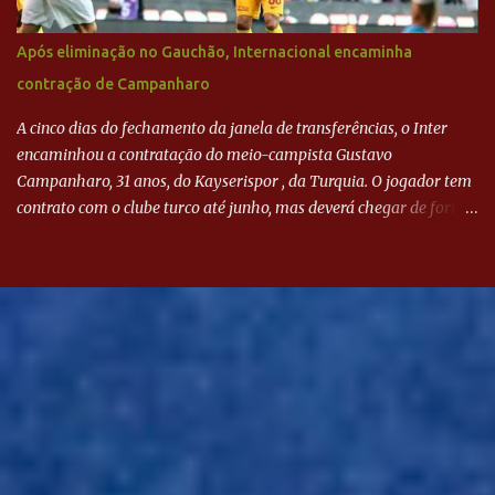
Após eliminação no Gauchão, Internacional encaminha
contração de Campanharo
A cinco dias do fechamento da janela de transferências, o Inter
encaminhou a contratação do meio-campista Gustavo
Campanharo, 31 anos, do Kayserispor , da Turquia. O jogador tem
contrato com o clube turco até junho, mas deverá chegar de forma
antecipada para a disputa da Libertadores. Campanharo foi
revelado pelo Juventude em 2011. Depois, passou por times como
Evian, da França, Hellas Verona, da Itália, e Ludogorets, da
Bulgária. O último clube brasileiro foi a Chapecoense, em 2020.
Desde então, está no Kayserispor. Caso a negociação seja
concretizada, o jogador chegará ao Beira-Rio para ser mais uma
opção de Mano Menezes no setor de meio-campo. Atualmente, na
Turquia, Gustavo Campanharo vem atuando como volante, mas
também pode ser utilizado mais avançado. Inter encaminha
contração de Campanharo de 31 anos