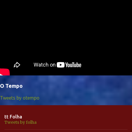
O Tempo
Tweets by otempo
tt Folha
Tweets by folha