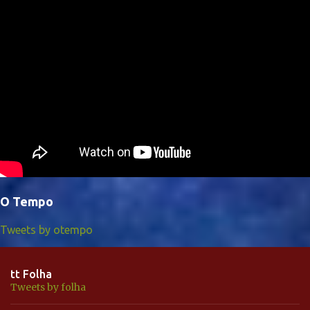
O Tempo
Tweets by otempo
tt Folha
Tweets by folha