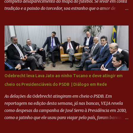
completo desaparecimento do mapa do futebol. Se levar em conta
tradição e a paixão do torcedor, soa estranho que o amor de
milhões agora seja mercantil. Segundo apuração da Itatiaia,
Fenômeno comprou 90% das ações por R$ 400 milhões. Aporte
feito imediatamente para pagamento de dívidas emergenciais e
investimentos no departamento de futebol. O projeto apresentado
para a recuperação do Cruzeiro, o aporte financeiro inicial, com
Ronaldo sendo solidário à dívida de R$ 1 bilhão a partir de agora,
mais o peso que o ex-atacante tem no mundo do futebol, além de
sua história na Raposa, pesaram para que um dos mais icônicos
camisas 9 acertasse a compra do clube. Fonte: Itatiaia Fonte:
Odebrecht leva Lava Jato ao ninho Tucano e deve atingir em
ADVOGADO DO CRUZEIRO NA SAF EXPLICA SITUAÇÃO DO
cheio os Presidenciáveis do PSDB | Diálogo em Rede
CRUZEIRO - RONALDO COMPROU 90% DAS AÇÕES DO CLUBE
As delações da Odebrecht atingiram em cheio o PSDB. Em
reportagem na edição desta semana, já nas bancas, VEJA revela
como despesas da campanha de José Serra à Presidência em 2010,
como o jatinho que ele usou para viajar pelo país, foram bancadas
com dinheiro sujo da Odebrecht. Brasília - O presidente nacional
do PSDB, senador Aécio Neves, o ex-presidente da Fernando