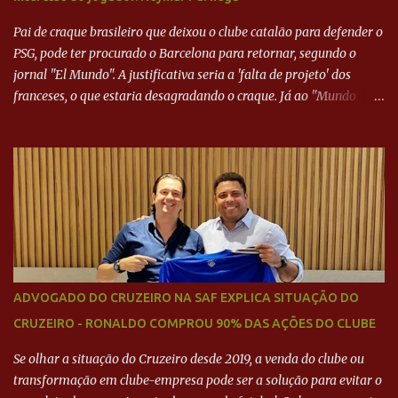
Pai de craque brasileiro que deixou o clube catalão para defender o
PSG, pode ter procurado o Barcelona para retornar, segundo o
jornal "El Mundo". A justificativa seria a 'falta de projeto' dos
franceses, o que estaria desagradando o craque. Já ao "Mundo
Deportivo", o empresário, Neymar Pai, negou NEYMAR NO
BARCELONA? Jornais internacional divulgam interesse do jogador.
Neymar Pai nega
ADVOGADO DO CRUZEIRO NA SAF EXPLICA SITUAÇÃO DO
CRUZEIRO - RONALDO COMPROU 90% DAS AÇÕES DO CLUBE
Se olhar a situação do Cruzeiro desde 2019, a venda do clube ou
transformação em clube-empresa pode ser a solução para evitar o