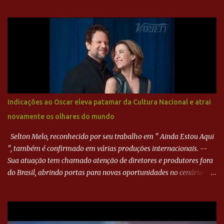
direita, invadiu a área e bateu cruzado no canto, sem chance para
Harlei. Tal qual o boxeador que não dá chance ao adversário, o
Paraná ampliou a vantagem aos 21 minutos. Éverton Garroni
desviou cruzamento de cabeça e, mesmo de costas, incidiu o canto
direito de Harlei. O goleiro esmeraldino se esticou e até tocou na
bola, mas não o suficiente para desviar sua trajetória. O ataque do
Goiás era nulo, tanto que o Paraná seguiu em cima. Aos 32
minutos, Jefferson cabeceou e Harlei fez grande defesa. Seis
minutos depois, Wellington encheu o pé e quase surpreendeu o
Indicações ao Oscar eleva patamar da Cultura Nacional e atrai
goleiro rival, que novamente defendeu. No fim, Jefferson teve
novamente os olhares do mundo
outra boa chance, mas parou no goleiro. Gol para matar espera...
Selton Melo, reconhecido por seu trabalho em " Ainda Estou Aqui
", também é confirmado em várias produções internacionais. --
Sua atuação tem chamado atenção de diretores e produtores fora
do Brasil, abrindo portas para novas oportunidades no cenário
internacional. -- Isso é um grande passo para a representação
brasileira no cinema global!