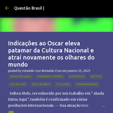
Pular para o conteúdo principal
Questão Brasil |
Indicações ao Oscar eleva
patamar da Cultura Nacional e
atrai novamente os olhares do
mundo
posted by reinaldo cruz
Reinaldo Cruz
em
janeiro 25, 2025
#WALTER SALES
FERNANDA TORRES
GLOBOPLAY
NETFLIX
OSCAR 2025
SELTON MELO
TV GLOBO
TVANHANGUERA
Selton Melo, reconhecido por seu trabalho em " Ainda
Estou Aqui ", também é confirmado em várias
produções internacionais. -- Sua atuação tem
chamado atenção de diretores e produtores fora do