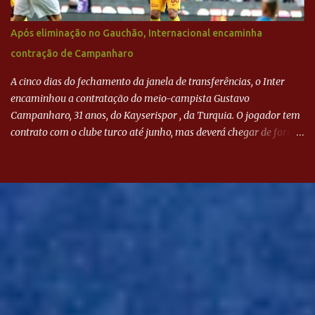
Após eliminação no Gauchão, Internacional encaminha
contração de Campanharo
A cinco dias do fechamento da janela de transferências, o Inter
encaminhou a contratação do meio-campista Gustavo
Campanharo, 31 anos, do Kayserispor , da Turquia. O jogador tem
contrato com o clube turco até junho, mas deverá chegar de forma
antecipada para a disputa da Libertadores. Campanharo foi
revelado pelo Juventude em 2011. Depois, passou por times como
Evian, da França, Hellas Verona, da Itália, e Ludogorets, da
Bulgária. O último clube brasileiro foi a Chapecoense, em 2020.
Desde então, está no Kayserispor. Caso a negociação seja
concretizada, o jogador chegará ao Beira-Rio para ser mais uma
opção de Mano Menezes no setor de meio-campo. Atualmente, na
Turquia, Gustavo Campanharo vem atuando como volante, mas
também pode ser utilizado mais avançado. Inter encaminha
contração de Campanharo de 31 anos