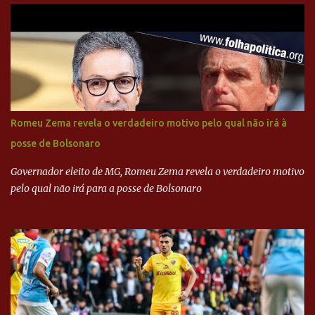
Henrique Cardoso, e governadores tucanos em reunião na sede da
Executiva Nacional do PSDB (Valter Campanato/Agência Brasil) O
texto também põe fim a um mistério: três fontes confirmaram à
revista que o codinome “santo” que aparece em planilhas da
empreiteira refere-se ao governador de São Paulo, Geraldo
Alckmin (PSDB) — nenhum deles, no entanto, disse ter negociado
diretamente com o paulista. Depoimentos mostram como o
Romeu Zema revela o verdadeiro motivo pelo qual não irá à
dinheiro da Odebrecht bancou a campanha de Serra em 2010 Leia
posse de Bolsonaro
mais... A Lava Jato chega ao PSDB | VEJA.com
Governador eleito de MG, Romeu Zema revela o verdadeiro motivo
pelo qual não irá para a posse de Bolsonaro