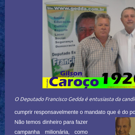
O Deputado Francisco Gedda é entusiasta da candi
cumprir responsavelmente o mandato que é do po
Não temos dinheiro para fazer
campanha milionária, como