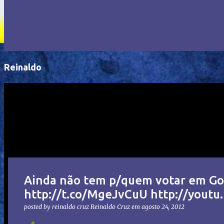
Reinaldo
Ainda não tem p/quem votar em Go
http://t.co/MgeJvCuU http://yout
posted by reinaldo cruz
Reinaldo Cruz
em
agosto 24, 2012