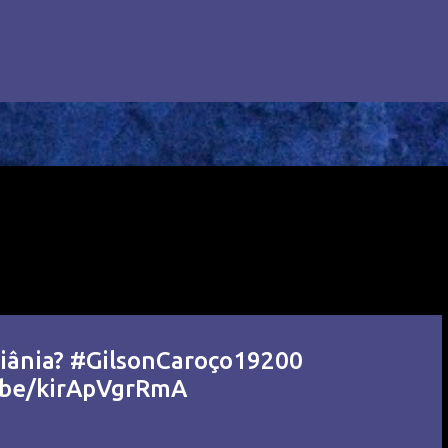
iânia? #GilsonCaroço19200
u.be/kirApVgrRmA