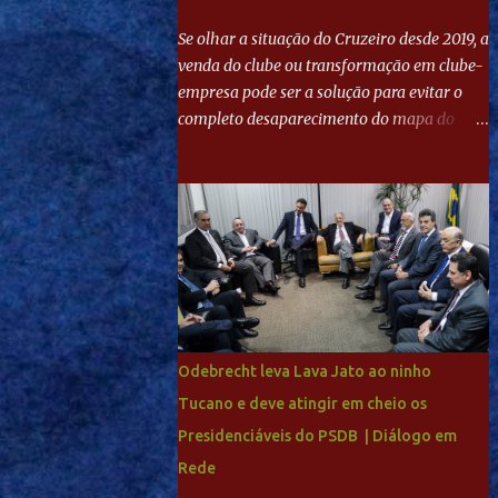
Se olhar a situação do Cruzeiro desde 2019, a
venda do clube ou transformação em clube-
empresa pode ser a solução para evitar o
completo desaparecimento do mapa do
futebol. Se levar em conta tradição e a
paixão do torcedor, soa estranho que o amor
de milhões agora seja mercantil. Segundo
apuração da Itatiaia, Fenômeno comprou
90% das ações por R$ 400 milhões. Aporte
feito imediatamente para pagamento de
dívidas emergenciais e investimentos no
departamento de futebol. O projeto
apresentado para a recuperação do
Odebrecht leva Lava Jato ao ninho
Cruzeiro, o aporte financeiro inicial, com
Tucano e deve atingir em cheio os
Ronaldo sendo solidário à dívida de R$ 1
Presidenciáveis do PSDB | Diálogo em
bilhão a partir de agora, mais o peso que o
ex-atacante tem no mundo do futebol, além
Rede
de sua história na Raposa, pesaram para