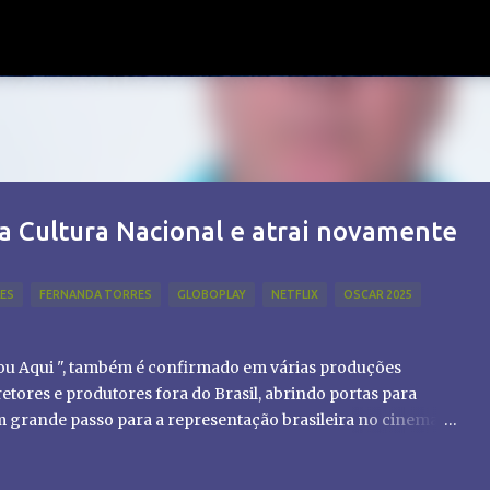
Pular para o conteúdo principal
a Cultura Nacional e atrai novamente
LES
FERNANDA TORRES
GLOBOPLAY
NETFLIX
OSCAR 2025
tou Aqui ", também é confirmado em várias produções
etores e produtores fora do Brasil, abrindo portas para
um grande passo para a representação brasileira no cinema