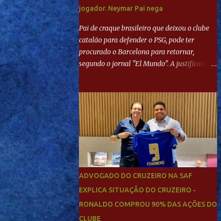
jogador. Neymar Pai nega
Pai de craque brasileiro que deixou o clube
catalão para defender o PSG, pode ter
procurado o Barcelona para retornar,
segundo o jornal "El Mundo". A justificativa
seria a 'falta de projeto' dos franceses, o que
estaria desagradando o craque. Já ao
"Mundo Deportivo", o empresário, Neymar
Pai, negou NEYMAR NO BARCELONA?
Jornais internacional divulgam interesse do
jogador. Neymar Pai nega
ADVOGADO DO CRUZEIRO NA SAF
EXPLICA SITUAÇÃO DO CRUZEIRO -
RONALDO COMPROU 90% DAS AÇÕES DO
CLUBE