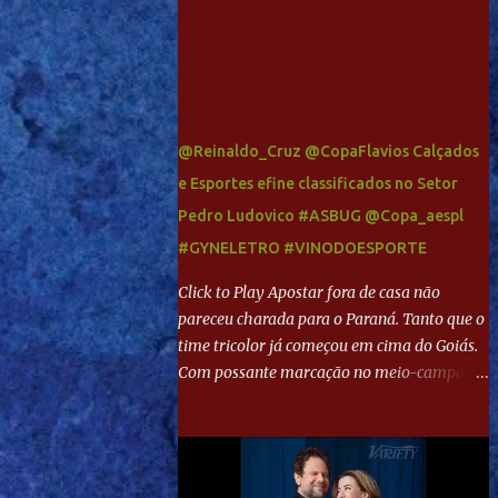
@Reinaldo_Cruz @CopaFlavios Calçados
e Esportes efine classificados no Setor
Pedro Ludovico #ASBUG @Copa_aespl
#GYNELETRO #VINODOESPORTE
Click to Play Apostar fora de casa não
pareceu charada para o Paraná. Tanto que o
time tricolor já começou em cima do Goiás.
Com possante marcação no meio-campo e
toques envolventes no ataque, abriu o placar
aos 13 minutos. Giancarlo recebeu pela
direita, invadiu a área e bateu cruzado no
canto, sem chance para Harlei. Tal qual o