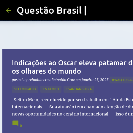
Questão Brasil |
Indicações ao Oscar eleva patamar d
os olhares do mundo
posted by reinaldo cruz
Reinaldo Cruz
em
janeiro 25, 2025
#WALTER SA
SELTON MELO
TV GLOBO
TVANHANGUERA
Selton Melo, reconhecido por seu trabalho em " Ainda Es
internacionais. -- Sua atuação tem chamado atenção de dir
novas oportunidades no cenário internacional. -- Isso é 
global!
0