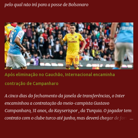
pelo qual não irá para a posse de Bolsonaro
Após eliminação no Gauchão, Internacional encaminha
contração de Campanharo
A cinco dias do fechamento da janela de transferências, o Inter
encaminhou a contratação do meio-campista Gustavo
Campanharo, 31 anos, do Kayserispor , da Turquia. O jogador tem
contrato com o clube turco até junho, mas deverá chegar de forma
antecipada para a disputa da Libertadores. Campanharo foi
revelado pelo Juventude em 2011. Depois, passou por times como