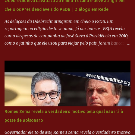
Odebrecht leva Lava Jato ao ninho Tucano e deve atingir em
ADVOGADO DO CRUZEIRO NA SAF EXPLICA SITUAÇÃO DO
cheio os Presidenciáveis do PSDB | Diálogo em Rede
CRUZEIRO - RONALDO COMPROU 90% DAS AÇÕES DO CLUBE
As delações da Odebrecht atingiram em cheio o PSDB. Em
reportagem na edição desta semana, já nas bancas, VEJA revela
como despesas da campanha de José Serra à Presidência em 2010,
como o jatinho que ele usou para viajar pelo país, foram bancadas
com dinheiro sujo da Odebrecht. Brasília - O presidente nacional
do PSDB, senador Aécio Neves, o ex-presidente da Fernando
Henrique Cardoso, e governadores tucanos em reunião na sede da
Executiva Nacional do PSDB (Valter Campanato/Agência Brasil) O
texto também põe fim a um mistério: três fontes confirmaram à
revista que o codinome “santo” que aparece em planilhas da
empreiteira refere-se ao governador de São Paulo, Geraldo
Alckmin (PSDB) — nenhum deles, no entanto, disse ter negociado
diretamente com o paulista. Depoimentos mostram como o
Romeu Zema revela o verdadeiro motivo pelo qual não irá à
dinheiro da Odebrecht bancou a campanha de Serra em 2010 Leia
posse de Bolsonaro
mais... A Lava Jato chega ao PSDB | VEJA.com
Governador eleito de MG, Romeu Zema revela o verdadeiro motivo