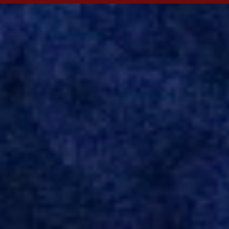
Evian, da França, Hellas Verona, da Itália, e Ludogorets, da
Bulgária. O último clube brasileiro foi a Chapecoense, em 2020.
Desde então, está no Kayserispor. Caso a negociação seja
concretizada, o jogador chegará ao Beira-Rio para ser mais uma
opção de Mano Menezes no setor de meio-campo. Atualmente, na
Turquia, Gustavo Campanharo vem atuando como volante, mas
também pode ser utilizado mais avançado. Inter encaminha
contração de Campanharo de 31 anos