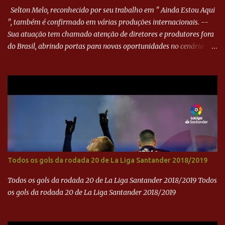
Selton Melo, reconhecido por seu trabalho em " Ainda Estou Aqui
", também é confirmado em várias produções internacionais. --
Sua atuação tem chamado atenção de diretores e produtores fora
do Brasil, abrindo portas para novas oportunidades no cenário
internacional. -- Isso é um grande passo para a representação
brasileira no cinema global!
Todos os gols da rodada 20 de La Liga Santander 2018/2019
Todos os gols da rodada 20 de La Liga Santander 2018/2019 Todos
os gols da rodada 20 de La Liga Santander 2018/2019