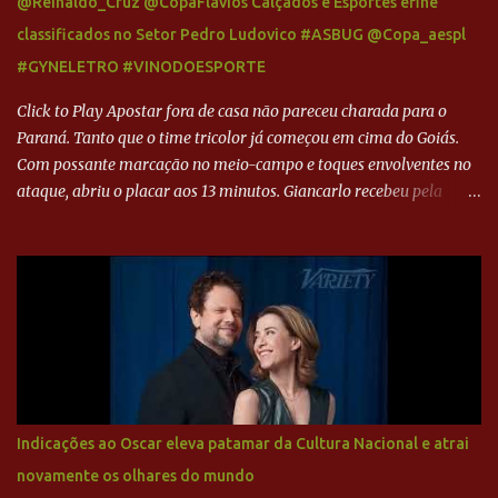
@Reinaldo_Cruz @CopaFlavios Calçados e Esportes efine
classificados no Setor Pedro Ludovico #ASBUG @Copa_aespl
#GYNELETRO #VINODOESPORTE
Click to Play Apostar fora de casa não pareceu charada para o
Paraná. Tanto que o time tricolor já começou em cima do Goiás.
Com possante marcação no meio-campo e toques envolventes no
ataque, abriu o placar aos 13 minutos. Giancarlo recebeu pela
direita, invadiu a área e bateu cruzado no canto, sem chance para
Harlei. Tal qual o boxeador que não dá chance ao adversário, o
Paraná ampliou a vantagem aos 21 minutos. Éverton Garroni
desviou cruzamento de cabeça e, mesmo de costas, incidiu o canto
direito de Harlei. O goleiro esmeraldino se esticou e até tocou na
bola, mas não o suficiente para desviar sua trajetória. O ataque do
Goiás era nulo, tanto que o Paraná seguiu em cima. Aos 32
minutos, Jefferson cabeceou e Harlei fez grande defesa. Seis
minutos depois, Wellington encheu o pé e quase surpreendeu o
Indicações ao Oscar eleva patamar da Cultura Nacional e atrai
goleiro rival, que novamente defendeu. No fim, Jefferson teve
novamente os olhares do mundo
outra boa chance, mas parou no goleiro. Gol para matar espera...