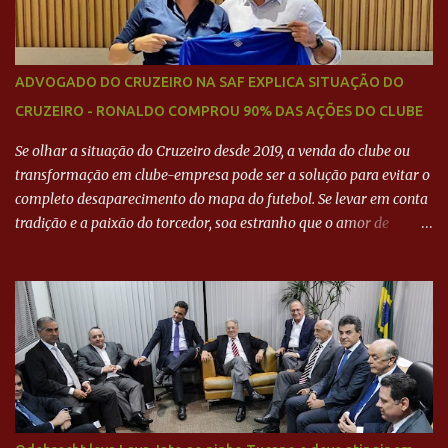
ADVOGADO DO CRUZEIRO NA SAF EXPLICA SITUAÇÃO DO
CRUZEIRO - RONALDO COMPROU 90% DAS AÇÕES DO CLUBE
Se olhar a situação do Cruzeiro desde 2019, a venda do clube ou
transformação em clube-empresa pode ser a solução para evitar o
completo desaparecimento do mapa do futebol. Se levar em conta
tradição e a paixão do torcedor, soa estranho que o amor de
milhões agora seja mercantil. Segundo apuração da Itatiaia,
Fenômeno comprou 90% das ações por R$ 400 milhões. Aporte
feito imediatamente para pagamento de dívidas emergenciais e
investimentos no departamento de futebol. O projeto apresentado
para a recuperação do Cruzeiro, o aporte financeiro inicial, com
Ronaldo sendo solidário à dívida de R$ 1 bilhão a partir de agora,
mais o peso que o ex-atacante tem no mundo do futebol, além de
sua história na Raposa, pesaram para que um dos mais icônicos
camisas 9 acertasse a compra do clube. Fonte: Itatiaia Fonte: