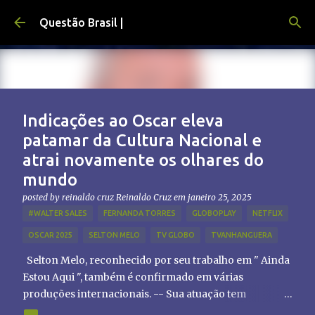
Pular para o conteúdo principal
Questão Brasil |
Indicações ao Oscar eleva
patamar da Cultura Nacional e
atrai novamente os olhares do
mundo
posted by reinaldo cruz
Reinaldo Cruz
em
janeiro 25, 2025
#WALTER SALES
FERNANDA TORRES
GLOBOPLAY
NETFLIX
OSCAR 2025
SELTON MELO
TV GLOBO
TVANHANGUERA
Selton Melo, reconhecido por seu trabalho em " Ainda
Estou Aqui ", também é confirmado em várias
produções internacionais. -- Sua atuação tem
chamado atenção de diretores e produtores fora do