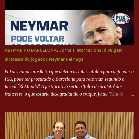
NEYMAR NO BARCELONA? Jornais internacional divulgam
interesse do jogador. Neymar Pai nega
Pai de craque brasileiro que deixou o clube catalão para defender o
PSG, pode ter procurado o Barcelona para retornar, segundo o
jornal "El Mundo". A justificativa seria a 'falta de projeto' dos
franceses, o que estaria desagradando o craque. Já ao "Mundo
Deportivo", o empresário, Neymar Pai, negou NEYMAR NO
BARCELONA? Jornais internacional divulgam interesse do jogador.
Neymar Pai nega