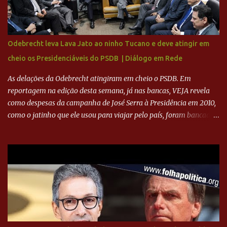
Ronaldo sendo solidário à dívida de R$ 1 bilhão a partir de agora,
mais o peso que o ex-atacante tem no mundo do futebol, além de
sua história na Raposa, pesaram para que um dos mais icônicos
camisas 9 acertasse a compra do clube. Fonte: Itatiaia Fonte:
Odebrecht leva Lava Jato ao ninho Tucano e deve atingir em
ADVOGADO DO CRUZEIRO NA SAF EXPLICA SITUAÇÃO DO
cheio os Presidenciáveis do PSDB | Diálogo em Rede
CRUZEIRO - RONALDO COMPROU 90% DAS AÇÕES DO CLUBE
As delações da Odebrecht atingiram em cheio o PSDB. Em
reportagem na edição desta semana, já nas bancas, VEJA revela
como despesas da campanha de José Serra à Presidência em 2010,
como o jatinho que ele usou para viajar pelo país, foram bancadas
com dinheiro sujo da Odebrecht. Brasília - O presidente nacional
do PSDB, senador Aécio Neves, o ex-presidente da Fernando
Henrique Cardoso, e governadores tucanos em reunião na sede da
Executiva Nacional do PSDB (Valter Campanato/Agência Brasil) O
texto também põe fim a um mistério: três fontes confirmaram à
revista que o codinome “santo” que aparece em planilhas da
empreiteira refere-se ao governador de São Paulo, Geraldo
Alckmin (PSDB) — nenhum deles, no entanto, disse ter negociado
diretamente com o paulista. Depoimentos mostram como o