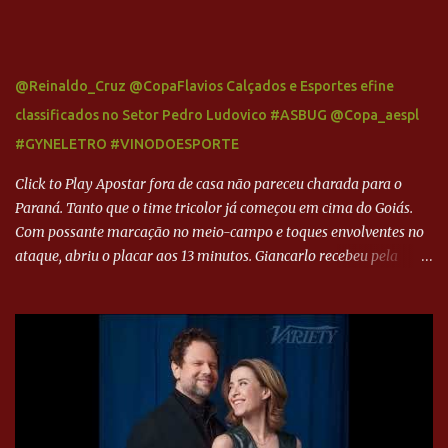
@Reinaldo_Cruz @CopaFlavios Calçados e Esportes efine
classificados no Setor Pedro Ludovico #ASBUG @Copa_aespl
#GYNELETRO #VINODOESPORTE
Click to Play Apostar fora de casa não pareceu charada para o
Paraná. Tanto que o time tricolor já começou em cima do Goiás.
Com possante marcação no meio-campo e toques envolventes no
ataque, abriu o placar aos 13 minutos. Giancarlo recebeu pela
direita, invadiu a área e bateu cruzado no canto, sem chance para
Harlei. Tal qual o boxeador que não dá chance ao adversário, o
Paraná ampliou a vantagem aos 21 minutos. Éverton Garroni
desviou cruzamento de cabeça e, mesmo de costas, incidiu o canto
direito de Harlei. O goleiro esmeraldino se esticou e até tocou na
bola, mas não o suficiente para desviar sua trajetória. O ataque do
Goiás era nulo, tanto que o Paraná seguiu em cima. Aos 32