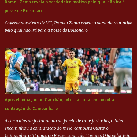
Romeu Zema revela o verdadeiro motivo pelo qual não irá à
dinheiro da Odebrecht bancou a campanha de Serra em 2010 Leia
posse de Bolsonaro
mais... A Lava Jato chega ao PSDB | VEJA.com
Governador eleito de MG, Romeu Zema revela o verdadeiro motivo
pelo qual não irá para a posse de Bolsonaro
Após eliminação no Gauchão, Internacional encaminha
contração de Campanharo
A cinco dias do fechamento da janela de transferências, o Inter
encaminhou a contratação do meio-campista Gustavo
Campanharo, 31 anos, do Kayserispor , da Turquia. O jogador tem