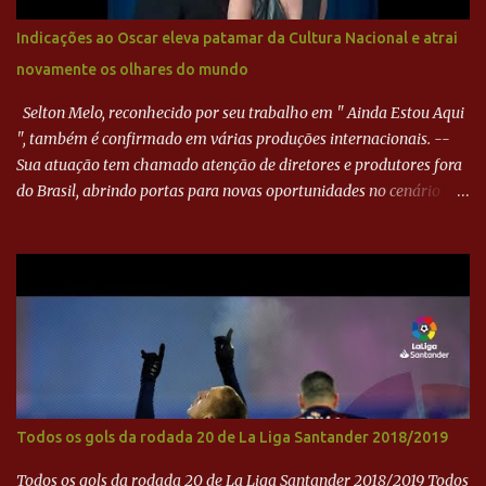
minutos, Jefferson cabeceou e Harlei fez grande defesa. Seis
minutos depois, Wellington encheu o pé e quase surpreendeu o
Indicações ao Oscar eleva patamar da Cultura Nacional e atrai
goleiro rival, que novamente defendeu. No fim, Jefferson teve
novamente os olhares do mundo
outra boa chance, mas parou no goleiro. Gol para matar espera...
Selton Melo, reconhecido por seu trabalho em " Ainda Estou Aqui
", também é confirmado em várias produções internacionais. --
Sua atuação tem chamado atenção de diretores e produtores fora
do Brasil, abrindo portas para novas oportunidades no cenário
internacional. -- Isso é um grande passo para a representação
brasileira no cinema global!
Todos os gols da rodada 20 de La Liga Santander 2018/2019
Todos os gols da rodada 20 de La Liga Santander 2018/2019 Todos