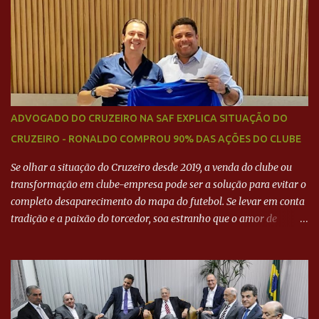
Neymar Pai nega
ADVOGADO DO CRUZEIRO NA SAF EXPLICA SITUAÇÃO DO
CRUZEIRO - RONALDO COMPROU 90% DAS AÇÕES DO CLUBE
Se olhar a situação do Cruzeiro desde 2019, a venda do clube ou
transformação em clube-empresa pode ser a solução para evitar o
completo desaparecimento do mapa do futebol. Se levar em conta
tradição e a paixão do torcedor, soa estranho que o amor de
milhões agora seja mercantil. Segundo apuração da Itatiaia,
Fenômeno comprou 90% das ações por R$ 400 milhões. Aporte
feito imediatamente para pagamento de dívidas emergenciais e
investimentos no departamento de futebol. O projeto apresentado
para a recuperação do Cruzeiro, o aporte financeiro inicial, com