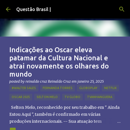
Pular para o conteúdo principal
Questão Brasil |
Indicações ao Oscar eleva
patamar da Cultura Nacional e
atrai novamente os olhares do
mundo
posted by reinaldo cruz
Reinaldo Cruz
em
janeiro 25, 2025
#WALTER SALES
FERNANDA TORRES
GLOBOPLAY
NETFLIX
OSCAR 2025
SELTON MELO
TV GLOBO
TVANHANGUERA
Selton Melo, reconhecido por seu trabalho em " Ainda
Estou Aqui ", também é confirmado em várias
produções internacionais. -- Sua atuação tem
chamado atenção de diretores e produtores fora do