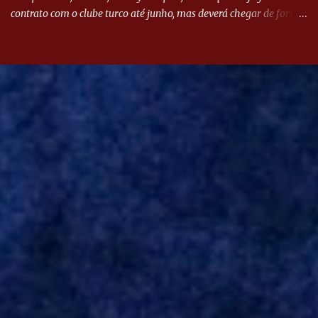
contrato com o clube turco até junho, mas deverá chegar de forma
antecipada para a disputa da Libertadores. Campanharo foi
revelado pelo Juventude em 2011. Depois, passou por times como
Evian, da França, Hellas Verona, da Itália, e Ludogorets, da
Bulgária. O último clube brasileiro foi a Chapecoense, em 2020.
Desde então, está no Kayserispor. Caso a negociação seja
concretizada, o jogador chegará ao Beira-Rio para ser mais uma
opção de Mano Menezes no setor de meio-campo. Atualmente, na
Turquia, Gustavo Campanharo vem atuando como volante, mas
também pode ser utilizado mais avançado. Inter encaminha
contração de Campanharo de 31 anos