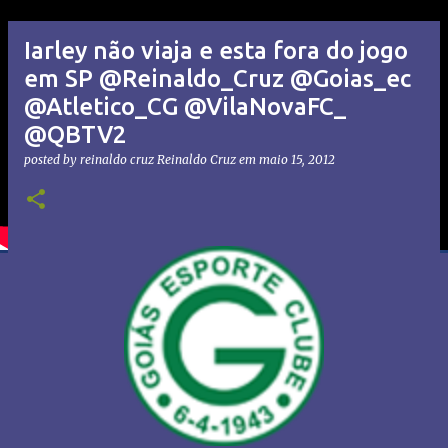
Iarley não viaja e esta fora do jogo
em SP @Reinaldo_Cruz @Goias_ec
@Atletico_CG @VilaNovaFC_
@QBTV2
posted by reinaldo cruz
Reinaldo Cruz
em
maio 15, 2012