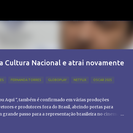
Pular para o conteúdo principal
a Cultura Nacional e atrai novamente
LES
FERNANDA TORRES
GLOBOPLAY
NETFLIX
OSCAR 2025
tou Aqui ", também é confirmado em várias produções
etores e produtores fora do Brasil, abrindo portas para
um grande passo para a representação brasileira no cinema