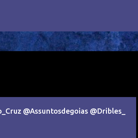
do_Cruz @Assuntosdegoias @Dribles_