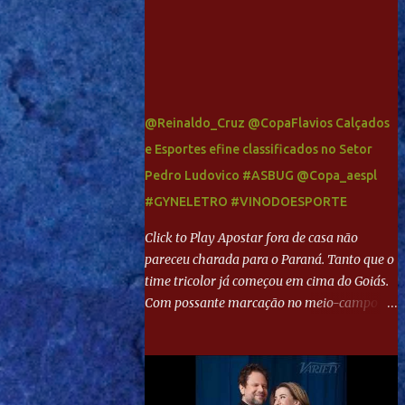
@Reinaldo_Cruz @CopaFlavios Calçados
e Esportes efine classificados no Setor
Pedro Ludovico #ASBUG @Copa_aespl
#GYNELETRO #VINODOESPORTE
Click to Play Apostar fora de casa não
pareceu charada para o Paraná. Tanto que o
time tricolor já começou em cima do Goiás.
Com possante marcação no meio-campo e
toques envolventes no ataque, abriu o placar
aos 13 minutos. Giancarlo recebeu pela
direita, invadiu a área e bateu cruzado no
canto, sem chance para Harlei. Tal qual o