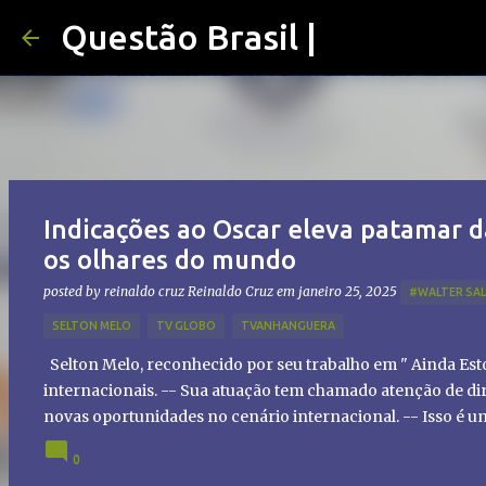
Questão Brasil |
Indicações ao Oscar eleva patamar d
os olhares do mundo
posted by reinaldo cruz
Reinaldo Cruz
em
janeiro 25, 2025
#WALTER SA
SELTON MELO
TV GLOBO
TVANHANGUERA
Selton Melo, reconhecido por seu trabalho em " Ainda Es
internacionais. -- Sua atuação tem chamado atenção de dir
novas oportunidades no cenário internacional. -- Isso é 
global!
0