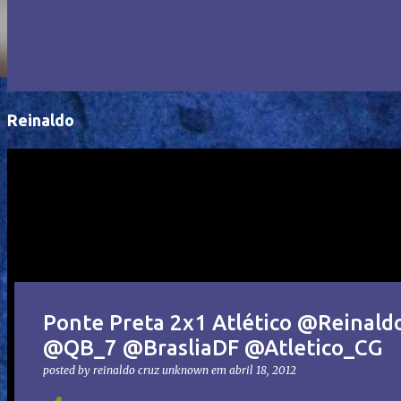
Reinaldo
Ponte Preta 2x1 Atlético @Reinal
@QB_7 @BrasliaDF @Atletico_CG
posted by reinaldo cruz
unknown
em
abril 18, 2012