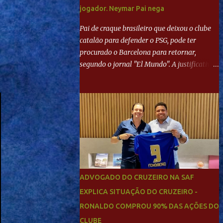
jogador. Neymar Pai nega
Pai de craque brasileiro que deixou o clube
catalão para defender o PSG, pode ter
procurado o Barcelona para retornar,
segundo o jornal "El Mundo". A justificativa
seria a 'falta de projeto' dos franceses, o que
estaria desagradando o craque. Já ao
"Mundo Deportivo", o empresário, Neymar
Pai, negou NEYMAR NO BARCELONA?
Jornais internacional divulgam interesse do
jogador. Neymar Pai nega
ADVOGADO DO CRUZEIRO NA SAF
EXPLICA SITUAÇÃO DO CRUZEIRO -
RONALDO COMPROU 90% DAS AÇÕES DO
CLUBE