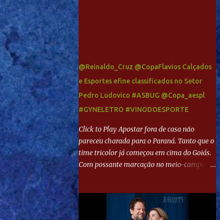
@Reinaldo_Cruz @CopaFlavios Calçados
e Esportes efine classificados no Setor
Pedro Ludovico #ASBUG @Copa_aespl
#GYNELETRO #VINODOESPORTE
Click to Play Apostar fora de casa não
pareceu charada para o Paraná. Tanto que o
time tricolor já começou em cima do Goiás.
Com possante marcação no meio-campo e
toques envolventes no ataque, abriu o placar
aos 13 minutos. Giancarlo recebeu pela
direita, invadiu a área e bateu cruzado no
canto, sem chance para Harlei. Tal qual o