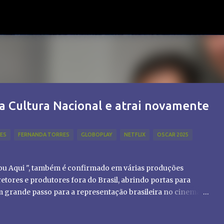
Pular para o conteúdo principal
a Cultura Nacional e atrai novamente
LES
FERNANDA TORRES
GLOBOPLAY
NETFLIX
OSCAR 2025
tou Aqui ", também é confirmado em várias produções
etores e produtores fora do Brasil, abrindo portas para
um grande passo para a representação brasileira no cinema