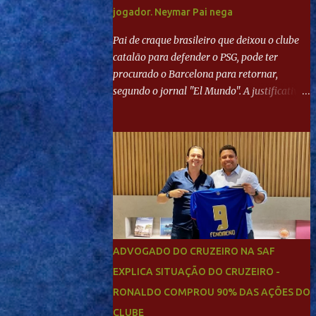
jogador. Neymar Pai nega
Pai de craque brasileiro que deixou o clube
catalão para defender o PSG, pode ter
procurado o Barcelona para retornar,
segundo o jornal "El Mundo". A justificativa
seria a 'falta de projeto' dos franceses, o que
estaria desagradando o craque. Já ao
"Mundo Deportivo", o empresário, Neymar
Pai, negou NEYMAR NO BARCELONA?
Jornais internacional divulgam interesse do
jogador. Neymar Pai nega
ADVOGADO DO CRUZEIRO NA SAF
EXPLICA SITUAÇÃO DO CRUZEIRO -
RONALDO COMPROU 90% DAS AÇÕES DO
CLUBE