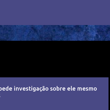
 pede investigação sobre ele mesmo
s