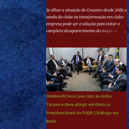
Se olhar a situação do Cruzeiro desde 2019, a
venda do clube ou transformação em clube-
empresa pode ser a solução para evitar o
completo desaparecimento do mapa do
futebol. Se levar em conta tradição e a
paixão do torcedor, soa estranho que o amor
de milhões agora seja mercantil. Segundo
apuração da Itatiaia, Fenômeno comprou
90% das ações por R$ 400 milhões. Aporte
feito imediatamente para pagamento de
dívidas emergenciais e investimentos no
departamento de futebol. O projeto
apresentado para a recuperação do
Odebrecht leva Lava Jato ao ninho
Cruzeiro, o aporte financeiro inicial, com
Tucano e deve atingir em cheio os
Ronaldo sendo solidário à dívida de R$ 1
Presidenciáveis do PSDB | Diálogo em
bilhão a partir de agora, mais o peso que o
ex-atacante tem no mundo do futebol, além
Rede
de sua história na Raposa, pesaram para