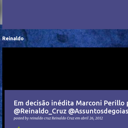
Reinaldo
Em decisão inédita Marconi Perillo
@Reinaldo_Cruz @Assuntosdegoia
posted by reinaldo cruz
Reinaldo Cruz
em
abril 26, 2012