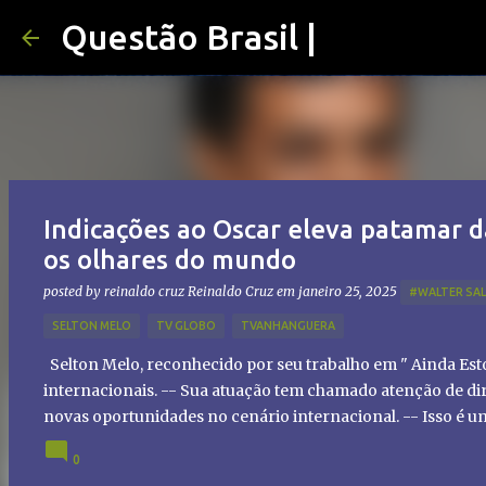
Questão Brasil |
Indicações ao Oscar eleva patamar d
os olhares do mundo
posted by reinaldo cruz
Reinaldo Cruz
em
janeiro 25, 2025
#WALTER SA
SELTON MELO
TV GLOBO
TVANHANGUERA
Selton Melo, reconhecido por seu trabalho em " Ainda Es
internacionais. -- Sua atuação tem chamado atenção de dir
novas oportunidades no cenário internacional. -- Isso é 
global!
0