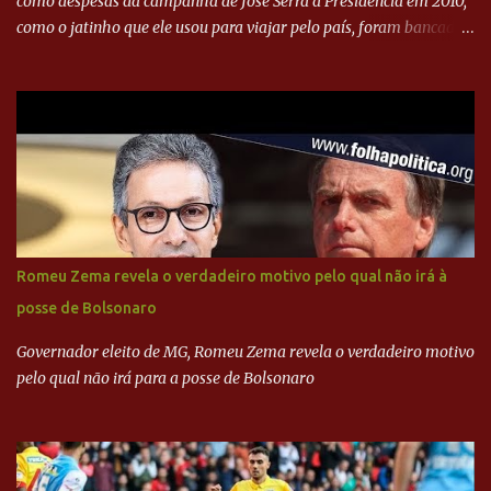
como despesas da campanha de José Serra à Presidência em 2010,
como o jatinho que ele usou para viajar pelo país, foram bancadas
com dinheiro sujo da Odebrecht. Brasília - O presidente nacional
do PSDB, senador Aécio Neves, o ex-presidente da Fernando
Henrique Cardoso, e governadores tucanos em reunião na sede da
Executiva Nacional do PSDB (Valter Campanato/Agência Brasil) O
texto também põe fim a um mistério: três fontes confirmaram à
revista que o codinome “santo” que aparece em planilhas da
empreiteira refere-se ao governador de São Paulo, Geraldo
Alckmin (PSDB) — nenhum deles, no entanto, disse ter negociado
diretamente com o paulista. Depoimentos mostram como o
Romeu Zema revela o verdadeiro motivo pelo qual não irá à
dinheiro da Odebrecht bancou a campanha de Serra em 2010 Leia
posse de Bolsonaro
mais... A Lava Jato chega ao PSDB | VEJA.com
Governador eleito de MG, Romeu Zema revela o verdadeiro motivo
pelo qual não irá para a posse de Bolsonaro