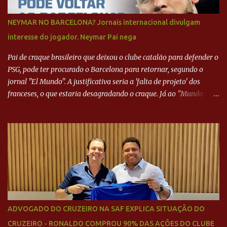
NEYMAR NO BARCELONA? Jornais internacional divulgam
interesse do jogador. Neymar Pai nega
Pai de craque brasileiro que deixou o clube catalão para defender o
PSG, pode ter procurado o Barcelona para retornar, segundo o
jornal "El Mundo". A justificativa seria a 'falta de projeto' dos
franceses, o que estaria desagradando o craque. Já ao "Mundo
Deportivo", o empresário, Neymar Pai, negou NEYMAR NO
BARCELONA? Jornais internacional divulgam interesse do jogador.
Neymar Pai nega
ADVOGADO DO CRUZEIRO NA SAF EXPLICA SITUAÇÃO DO
CRUZEIRO - RONALDO COMPROU 90% DAS AÇÕES DO CLUBE