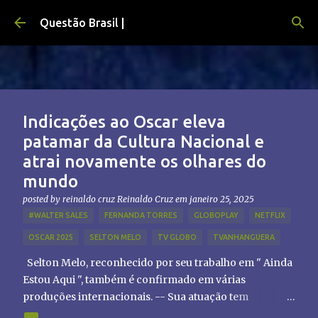
Pular para o conteúdo principal
Questão Brasil |
Indicações ao Oscar eleva
patamar da Cultura Nacional e
atrai novamente os olhares do
mundo
posted by reinaldo cruz
Reinaldo Cruz
em
janeiro 25, 2025
#WALTER SALES
FERNANDA TORRES
GLOBOPLAY
NETFLIX
OSCAR 2025
SELTON MELO
TV GLOBO
TVANHANGUERA
Selton Melo, reconhecido por seu trabalho em " Ainda
Estou Aqui ", também é confirmado em várias
produções internacionais. -- Sua atuação tem
chamado atenção de diretores e produtores fora do