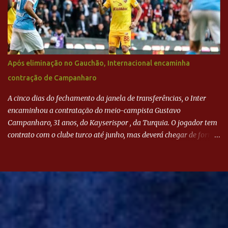
Após eliminação no Gauchão, Internacional encaminha
contração de Campanharo
A cinco dias do fechamento da janela de transferências, o Inter
encaminhou a contratação do meio-campista Gustavo
Campanharo, 31 anos, do Kayserispor , da Turquia. O jogador tem
contrato com o clube turco até junho, mas deverá chegar de forma
antecipada para a disputa da Libertadores. Campanharo foi
revelado pelo Juventude em 2011. Depois, passou por times como
Evian, da França, Hellas Verona, da Itália, e Ludogorets, da
Bulgária. O último clube brasileiro foi a Chapecoense, em 2020.
Desde então, está no Kayserispor. Caso a negociação seja
concretizada, o jogador chegará ao Beira-Rio para ser mais uma
opção de Mano Menezes no setor de meio-campo. Atualmente, na