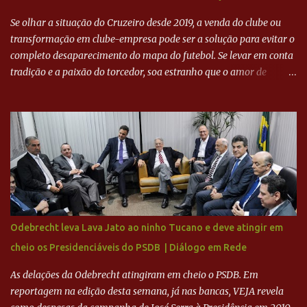
Se olhar a situação do Cruzeiro desde 2019, a venda do clube ou
transformação em clube-empresa pode ser a solução para evitar o
completo desaparecimento do mapa do futebol. Se levar em conta
tradição e a paixão do torcedor, soa estranho que o amor de
milhões agora seja mercantil. Segundo apuração da Itatiaia,
Fenômeno comprou 90% das ações por R$ 400 milhões. Aporte
feito imediatamente para pagamento de dívidas emergenciais e
investimentos no departamento de futebol. O projeto apresentado
para a recuperação do Cruzeiro, o aporte financeiro inicial, com
Ronaldo sendo solidário à dívida de R$ 1 bilhão a partir de agora,
mais o peso que o ex-atacante tem no mundo do futebol, além de
sua história na Raposa, pesaram para que um dos mais icônicos
camisas 9 acertasse a compra do clube. Fonte: Itatiaia Fonte:
Odebrecht leva Lava Jato ao ninho Tucano e deve atingir em
ADVOGADO DO CRUZEIRO NA SAF EXPLICA SITUAÇÃO DO
cheio os Presidenciáveis do PSDB | Diálogo em Rede
CRUZEIRO - RONALDO COMPROU 90% DAS AÇÕES DO CLUBE
As delações da Odebrecht atingiram em cheio o PSDB. Em
reportagem na edição desta semana, já nas bancas, VEJA revela