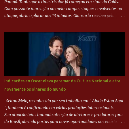
Paraná. Tanto que o time tricolor já começou em cima do Goiás.
Com possante marcação no meio-campo e toques envolventes no
ataque, abriu o placar aos 13 minutos. Giancarlo recebeu pela
direita, invadiu a área e bateu cruzado no canto, sem chance para
Harlei. Tal qual o boxeador que não dá chance ao adversário, o
Paraná ampliou a vantagem aos 21 minutos. Éverton Garroni
desviou cruzamento de cabeça e, mesmo de costas, incidiu o canto
direito de Harlei. O goleiro esmeraldino se esticou e até tocou na
bola, mas não o suficiente para desviar sua trajetória. O ataque do
Goiás era nulo, tanto que o Paraná seguiu em cima. Aos 32
minutos, Jefferson cabeceou e Harlei fez grande defesa. Seis
minutos depois, Wellington encheu o pé e quase surpreendeu o
Indicações ao Oscar eleva patamar da Cultura Nacional e atrai
goleiro rival, que novamente defendeu. No fim, Jefferson teve
novamente os olhares do mundo
outra boa chance, mas parou no goleiro. Gol para matar espera...
Selton Melo, reconhecido por seu trabalho em " Ainda Estou Aqui
", também é confirmado em várias produções internacionais. --
Sua atuação tem chamado atenção de diretores e produtores fora
do Brasil, abrindo portas para novas oportunidades no cenário
internacional. -- Isso é um grande passo para a representação