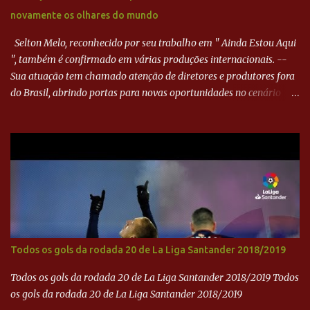
goleiro rival, que novamente defendeu. No fim, Jefferson teve
novamente os olhares do mundo
outra boa chance, mas parou no goleiro. Gol para matar espera...
Selton Melo, reconhecido por seu trabalho em " Ainda Estou Aqui
", também é confirmado em várias produções internacionais. --
Sua atuação tem chamado atenção de diretores e produtores fora
do Brasil, abrindo portas para novas oportunidades no cenário
internacional. -- Isso é um grande passo para a representação
brasileira no cinema global!
Todos os gols da rodada 20 de La Liga Santander 2018/2019
Todos os gols da rodada 20 de La Liga Santander 2018/2019 Todos
os gols da rodada 20 de La Liga Santander 2018/2019