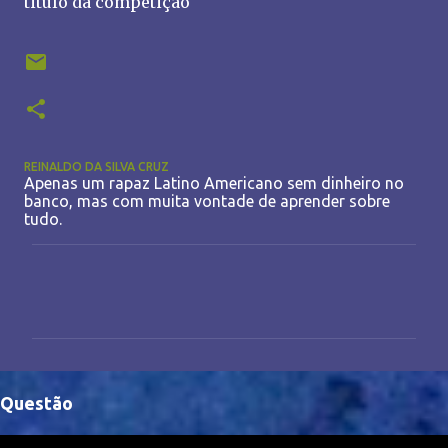
titulo da competição
REINALDO DA SILVA CRUZ
Apenas um rapaz Latino Americano sem dinheiro no
banco, mas com muita vontade de aprender sobre
tudo.
C
o
m
e
n
Questão
t
á