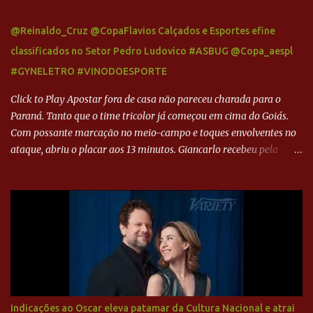
@Reinaldo_Cruz @CopaFlavios Calçados e Esportes efine
classificados no Setor Pedro Ludovico #ASBUG @Copa_aespl
#GYNELETRO #VINODOESPORTE
Click to Play Apostar fora de casa não pareceu charada para o
Paraná. Tanto que o time tricolor já começou em cima do Goiás.
Com possante marcação no meio-campo e toques envolventes no
ataque, abriu o placar aos 13 minutos. Giancarlo recebeu pela
direita, invadiu a área e bateu cruzado no canto, sem chance para
Harlei. Tal qual o boxeador que não dá chance ao adversário, o
Paraná ampliou a vantagem aos 21 minutos. Éverton Garroni
desviou cruzamento de cabeça e, mesmo de costas, incidiu o canto
direito de Harlei. O goleiro esmeraldino se esticou e até tocou na
bola, mas não o suficiente para desviar sua trajetória. O ataque do
Goiás era nulo, tanto que o Paraná seguiu em cima. Aos 32
minutos, Jefferson cabeceou e Harlei fez grande defesa. Seis
minutos depois, Wellington encheu o pé e quase surpreendeu o
Indicações ao Oscar eleva patamar da Cultura Nacional e atrai