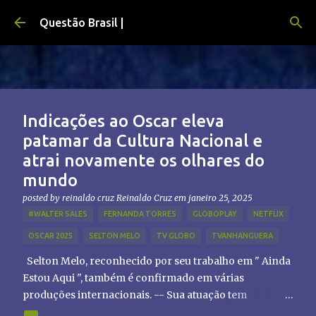
Pular para o conteúdo principal
Questão Brasil |
Indicações ao Oscar eleva
patamar da Cultura Nacional e
atrai novamente os olhares do
mundo
posted by reinaldo cruz
Reinaldo Cruz
em
janeiro 25, 2025
#WALTER SALES
FERNANDA TORRES
GLOBOPLAY
NETFLIX
OSCAR 2025
SELTON MELO
TV GLOBO
TVANHANGUERA
Selton Melo, reconhecido por seu trabalho em " Ainda
Estou Aqui ", também é confirmado em várias
produções internacionais. -- Sua atuação tem
chamado atenção de diretores e produtores fora do