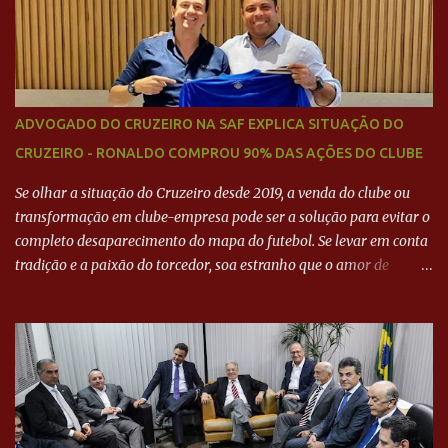
ADVOGADO DO CRUZEIRO NA SAF EXPLICA SITUAÇÃO DO
CRUZEIRO - RONALDO COMPROU 90% DAS AÇÕES DO CLUBE
Se olhar a situação do Cruzeiro desde 2019, a venda do clube ou
transformação em clube-empresa pode ser a solução para evitar o
completo desaparecimento do mapa do futebol. Se levar em conta
tradição e a paixão do torcedor, soa estranho que o amor de
milhões agora seja mercantil. Segundo apuração da Itatiaia,
Fenômeno comprou 90% das ações por R$ 400 milhões. Aporte
feito imediatamente para pagamento de dívidas emergenciais e
investimentos no departamento de futebol. O projeto apresentado
para a recuperação do Cruzeiro, o aporte financeiro inicial, com
Ronaldo sendo solidário à dívida de R$ 1 bilhão a partir de agora,
mais o peso que o ex-atacante tem no mundo do futebol, além de