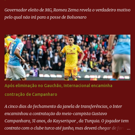
mais... A Lava Jato chega ao PSDB | VEJA.com
Governador eleito de MG, Romeu Zema revela o verdadeiro motivo
pelo qual não irá para a posse de Bolsonaro
Após eliminação no Gauchão, Internacional encaminha
contração de Campanharo
A cinco dias do fechamento da janela de transferências, o Inter
encaminhou a contratação do meio-campista Gustavo
Campanharo, 31 anos, do Kayserispor , da Turquia. O jogador tem
contrato com o clube turco até junho, mas deverá chegar de forma