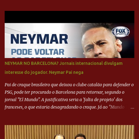
NEYMAR NO BARCELONA? Jornais internacional divulgam
interesse do jogador. Neymar Pai nega
Pai de craque brasileiro que deixou o clube catalão para defender o
PSG, pode ter procurado o Barcelona para retornar, segundo o
jornal "El Mundo". A justificativa seria a 'falta de projeto' dos
franceses, o que estaria desagradando o craque. Já ao "Mundo
Deportivo", o empresário, Neymar Pai, negou NEYMAR NO
BARCELONA? Jornais internacional divulgam interesse do jogador.
Neymar Pai nega