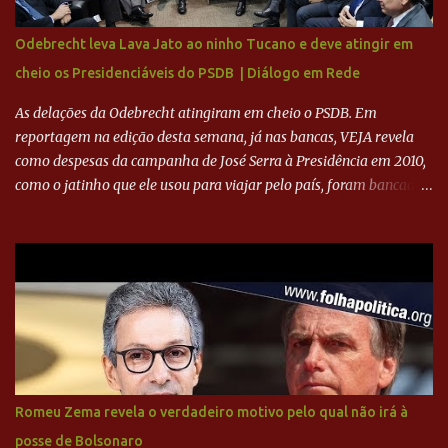
sua história na Raposa, pesaram para que um dos mais icônicos
camisas 9 acertasse a compra do clube. Fonte: Itatiaia Fonte:
Odebrecht leva Lava Jato ao ninho Tucano e deve atingir em
ADVOGADO DO CRUZEIRO NA SAF EXPLICA SITUAÇÃO DO
cheio os Presidenciáveis do PSDB | Diálogo em Rede
CRUZEIRO - RONALDO COMPROU 90% DAS AÇÕES DO CLUBE
As delações da Odebrecht atingiram em cheio o PSDB. Em
reportagem na edição desta semana, já nas bancas, VEJA revela
como despesas da campanha de José Serra à Presidência em 2010,
como o jatinho que ele usou para viajar pelo país, foram bancadas
com dinheiro sujo da Odebrecht. Brasília - O presidente nacional
do PSDB, senador Aécio Neves, o ex-presidente da Fernando
Henrique Cardoso, e governadores tucanos em reunião na sede da
Executiva Nacional do PSDB (Valter Campanato/Agência Brasil) O
texto também põe fim a um mistério: três fontes confirmaram à
revista que o codinome “santo” que aparece em planilhas da
empreiteira refere-se ao governador de São Paulo, Geraldo
Alckmin (PSDB) — nenhum deles, no entanto, disse ter negociado
diretamente com o paulista. Depoimentos mostram como o
Romeu Zema revela o verdadeiro motivo pelo qual não irá à
dinheiro da Odebrecht bancou a campanha de Serra em 2010 Leia
posse de Bolsonaro