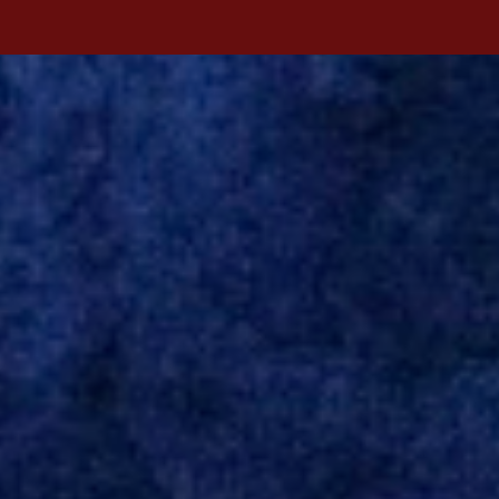
antecipada para a disputa da Libertadores. Campanharo foi
revelado pelo Juventude em 2011. Depois, passou por times como
Evian, da França, Hellas Verona, da Itália, e Ludogorets, da
Bulgária. O último clube brasileiro foi a Chapecoense, em 2020.
Desde então, está no Kayserispor. Caso a negociação seja
concretizada, o jogador chegará ao Beira-Rio para ser mais uma
opção de Mano Menezes no setor de meio-campo. Atualmente, na
Turquia, Gustavo Campanharo vem atuando como volante, mas
também pode ser utilizado mais avançado. Inter encaminha
contração de Campanharo de 31 anos