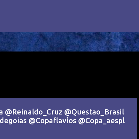
osa @Reinaldo_Cruz @Questao_Brasil
egoias @Copaflavios @Copa_aespl