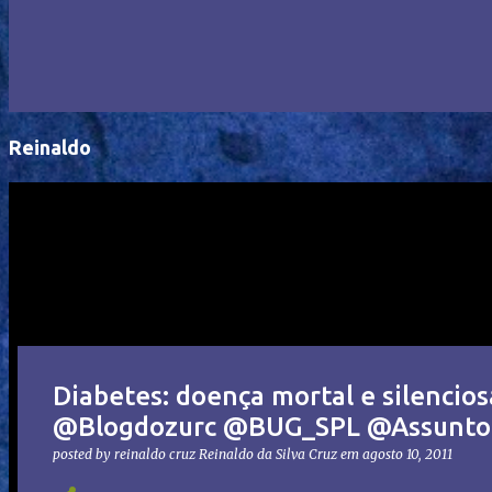
Reinaldo
Diabetes: doença mortal e silenci
@Blogdozurc @BUG_SPL @Assuntod
posted by reinaldo cruz
Reinaldo da Silva Cruz
em
agosto 10, 2011