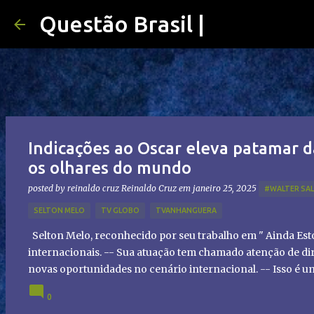
Questão Brasil |
Indicações ao Oscar eleva patamar d
os olhares do mundo
posted by reinaldo cruz
Reinaldo Cruz
em
janeiro 25, 2025
#WALTER SA
SELTON MELO
TV GLOBO
TVANHANGUERA
Selton Melo, reconhecido por seu trabalho em " Ainda Es
internacionais. -- Sua atuação tem chamado atenção de dir
novas oportunidades no cenário internacional. -- Isso é 
global!
0