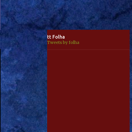
tt Folha
Tweets by folha