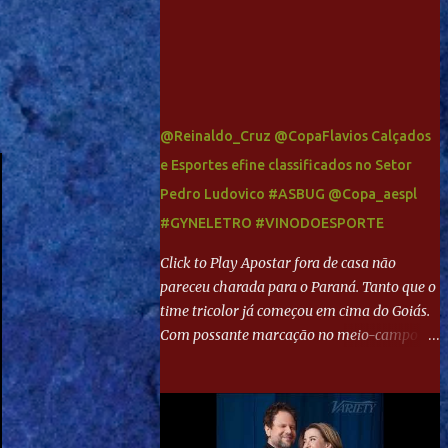
@Reinaldo_Cruz @CopaFlavios Calçados
e Esportes efine classificados no Setor
Pedro Ludovico #ASBUG @Copa_aespl
#GYNELETRO #VINODOESPORTE
Click to Play Apostar fora de casa não
pareceu charada para o Paraná. Tanto que o
time tricolor já começou em cima do Goiás.
Com possante marcação no meio-campo e
toques envolventes no ataque, abriu o placar
aos 13 minutos. Giancarlo recebeu pela
direita, invadiu a área e bateu cruzado no
canto, sem chance para Harlei. Tal qual o