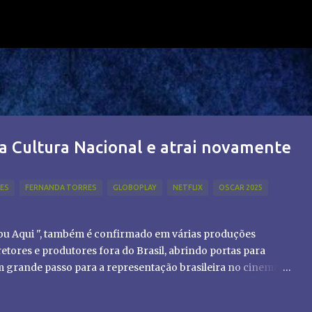
Pular para o conteúdo principal
a Cultura Nacional e atrai novamente
LES
FERNANDA TORRES
GLOBOPLAY
NETFLIX
OSCAR 2025
tou Aqui ", também é confirmado em várias produções
etores e produtores fora do Brasil, abrindo portas para
um grande passo para a representação brasileira no cinema