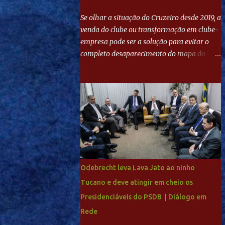
Se olhar a situação do Cruzeiro desde 2019, a
venda do clube ou transformação em clube-
empresa pode ser a solução para evitar o
completo desaparecimento do mapa do
futebol. Se levar em conta tradição e a
paixão do torcedor, soa estranho que o amor
de milhões agora seja mercantil. Segundo
apuração da Itatiaia, Fenômeno comprou
90% das ações por R$ 400 milhões. Aporte
feito imediatamente para pagamento de
dívidas emergenciais e investimentos no
departamento de futebol. O projeto
apresentado para a recuperação do
Odebrecht leva Lava Jato ao ninho
Cruzeiro, o aporte financeiro inicial, com
Tucano e deve atingir em cheio os
Ronaldo sendo solidário à dívida de R$ 1
Presidenciáveis do PSDB | Diálogo em
bilhão a partir de agora, mais o peso que o
ex-atacante tem no mundo do futebol, além
Rede
de sua história na Raposa, pesaram para