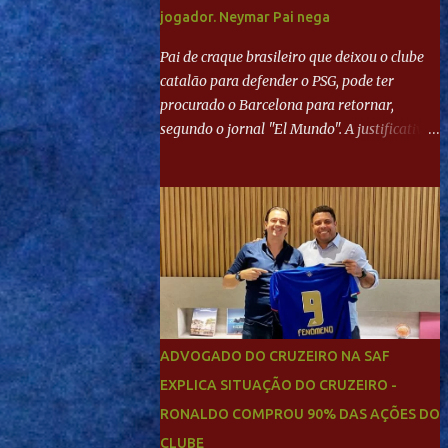
jogador. Neymar Pai nega
Pai de craque brasileiro que deixou o clube
catalão para defender o PSG, pode ter
procurado o Barcelona para retornar,
segundo o jornal "El Mundo". A justificativa
seria a 'falta de projeto' dos franceses, o que
estaria desagradando o craque. Já ao
"Mundo Deportivo", o empresário, Neymar
Pai, negou NEYMAR NO BARCELONA?
Jornais internacional divulgam interesse do
jogador. Neymar Pai nega
ADVOGADO DO CRUZEIRO NA SAF
EXPLICA SITUAÇÃO DO CRUZEIRO -
RONALDO COMPROU 90% DAS AÇÕES DO
CLUBE