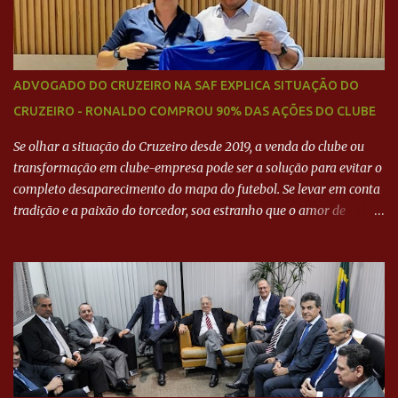
ADVOGADO DO CRUZEIRO NA SAF EXPLICA SITUAÇÃO DO
CRUZEIRO - RONALDO COMPROU 90% DAS AÇÕES DO CLUBE
Se olhar a situação do Cruzeiro desde 2019, a venda do clube ou
transformação em clube-empresa pode ser a solução para evitar o
completo desaparecimento do mapa do futebol. Se levar em conta
tradição e a paixão do torcedor, soa estranho que o amor de
milhões agora seja mercantil. Segundo apuração da Itatiaia,
Fenômeno comprou 90% das ações por R$ 400 milhões. Aporte
feito imediatamente para pagamento de dívidas emergenciais e
investimentos no departamento de futebol. O projeto apresentado
para a recuperação do Cruzeiro, o aporte financeiro inicial, com
Ronaldo sendo solidário à dívida de R$ 1 bilhão a partir de agora,
mais o peso que o ex-atacante tem no mundo do futebol, além de
sua história na Raposa, pesaram para que um dos mais icônicos