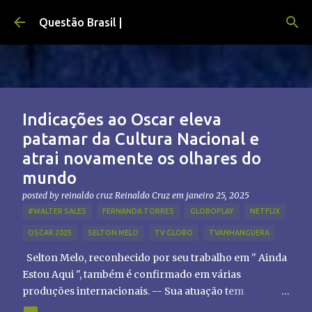
Pular para o conteúdo principal
Questão Brasil |
Indicações ao Oscar eleva
patamar da Cultura Nacional e
atrai novamente os olhares do
mundo
posted by reinaldo cruz
Reinaldo Cruz
em
janeiro 25, 2025
#WALTER SALES
FERNANDA TORRES
GLOBOPLAY
NETFLIX
OSCAR 2025
SELTON MELO
TV GLOBO
TVANHANGUERA
Selton Melo, reconhecido por seu trabalho em " Ainda
Estou Aqui ", também é confirmado em várias
produções internacionais. -- Sua atuação tem
chamado atenção de diretores e produtores fora do