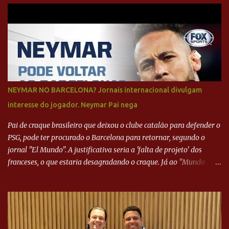
NEYMAR NO BARCELONA? Jornais internacional divulgam
interesse do jogador. Neymar Pai nega
Pai de craque brasileiro que deixou o clube catalão para defender o
PSG, pode ter procurado o Barcelona para retornar, segundo o
jornal "El Mundo". A justificativa seria a 'falta de projeto' dos
franceses, o que estaria desagradando o craque. Já ao "Mundo
Deportivo", o empresário, Neymar Pai, negou NEYMAR NO
BARCELONA? Jornais internacional divulgam interesse do jogador.
Neymar Pai nega