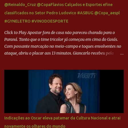
@Reinaldo_Cruz @CopaFlavios Calçados e Esportes efine
classificados no Setor Pedro Ludovico #ASBUG @Copa_aespl
#GYNELETRO #VINODOESPORTE
Click to Play Apostar fora de casa não pareceu charada para o
Paraná. Tanto que o time tricolor já começou em cima do Goiás.
Com possante marcação no meio-campo e toques envolventes no
ataque, abriu o placar aos 13 minutos. Giancarlo recebeu pela
direita, invadiu a área e bateu cruzado no canto, sem chance para
Harlei. Tal qual o boxeador que não dá chance ao adversário, o
Paraná ampliou a vantagem aos 21 minutos. Éverton Garroni
desviou cruzamento de cabeça e, mesmo de costas, incidiu o canto
direito de Harlei. O goleiro esmeraldino se esticou e até tocou na
bola, mas não o suficiente para desviar sua trajetória. O ataque do
Goiás era nulo, tanto que o Paraná seguiu em cima. Aos 32
minutos, Jefferson cabeceou e Harlei fez grande defesa. Seis
minutos depois, Wellington encheu o pé e quase surpreendeu o
Indicações ao Oscar eleva patamar da Cultura Nacional e atrai
goleiro rival, que novamente defendeu. No fim, Jefferson teve
novamente os olhares do mundo