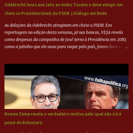
camisas 9 acertasse a compra do clube. Fonte: Itatiaia Fonte:
Odebrecht leva Lava Jato ao ninho Tucano e deve atingir em
ADVOGADO DO CRUZEIRO NA SAF EXPLICA SITUAÇÃO DO
cheio os Presidenciáveis do PSDB | Diálogo em Rede
CRUZEIRO - RONALDO COMPROU 90% DAS AÇÕES DO CLUBE
As delações da Odebrecht atingiram em cheio o PSDB. Em
reportagem na edição desta semana, já nas bancas, VEJA revela
como despesas da campanha de José Serra à Presidência em 2010,
como o jatinho que ele usou para viajar pelo país, foram bancadas
com dinheiro sujo da Odebrecht. Brasília - O presidente nacional
do PSDB, senador Aécio Neves, o ex-presidente da Fernando
Henrique Cardoso, e governadores tucanos em reunião na sede da
Executiva Nacional do PSDB (Valter Campanato/Agência Brasil) O
texto também põe fim a um mistério: três fontes confirmaram à
revista que o codinome “santo” que aparece em planilhas da
empreiteira refere-se ao governador de São Paulo, Geraldo
Alckmin (PSDB) — nenhum deles, no entanto, disse ter negociado
diretamente com o paulista. Depoimentos mostram como o
Romeu Zema revela o verdadeiro motivo pelo qual não irá à
dinheiro da Odebrecht bancou a campanha de Serra em 2010 Leia
posse de Bolsonaro
mais... A Lava Jato chega ao PSDB | VEJA.com