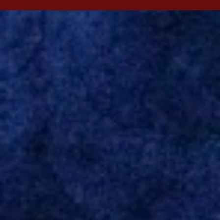
Evian, da França, Hellas Verona, da Itália, e Ludogorets, da
Bulgária. O último clube brasileiro foi a Chapecoense, em 2020.
Desde então, está no Kayserispor. Caso a negociação seja
concretizada, o jogador chegará ao Beira-Rio para ser mais uma
opção de Mano Menezes no setor de meio-campo. Atualmente, na
Turquia, Gustavo Campanharo vem atuando como volante, mas
também pode ser utilizado mais avançado. Inter encaminha
contração de Campanharo de 31 anos