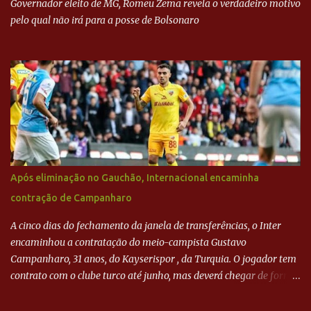
Governador eleito de MG, Romeu Zema revela o verdadeiro motivo
pelo qual não irá para a posse de Bolsonaro
Após eliminação no Gauchão, Internacional encaminha
contração de Campanharo
A cinco dias do fechamento da janela de transferências, o Inter
encaminhou a contratação do meio-campista Gustavo
Campanharo, 31 anos, do Kayserispor , da Turquia. O jogador tem
contrato com o clube turco até junho, mas deverá chegar de forma
antecipada para a disputa da Libertadores. Campanharo foi
revelado pelo Juventude em 2011. Depois, passou por times como