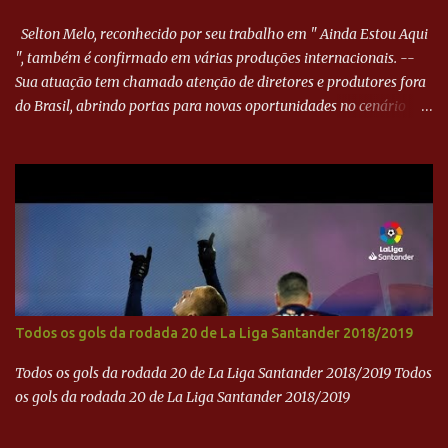
outra boa chance, mas parou no goleiro. Gol para matar espera...
Selton Melo, reconhecido por seu trabalho em " Ainda Estou Aqui
", também é confirmado em várias produções internacionais. --
Sua atuação tem chamado atenção de diretores e produtores fora
do Brasil, abrindo portas para novas oportunidades no cenário
internacional. -- Isso é um grande passo para a representação
brasileira no cinema global!
Todos os gols da rodada 20 de La Liga Santander 2018/2019
Todos os gols da rodada 20 de La Liga Santander 2018/2019 Todos
os gols da rodada 20 de La Liga Santander 2018/2019