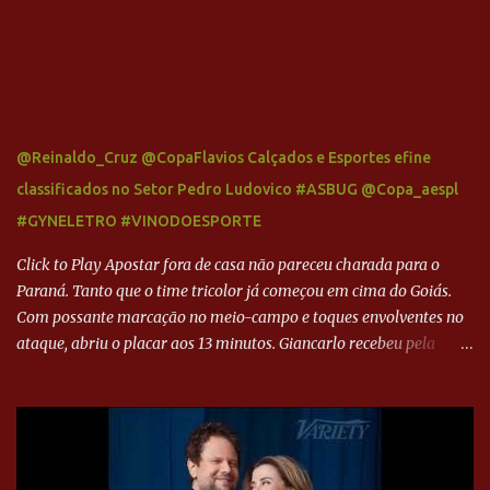
@Reinaldo_Cruz @CopaFlavios Calçados e Esportes efine
classificados no Setor Pedro Ludovico #ASBUG @Copa_aespl
#GYNELETRO #VINODOESPORTE
Click to Play Apostar fora de casa não pareceu charada para o
Paraná. Tanto que o time tricolor já começou em cima do Goiás.
Com possante marcação no meio-campo e toques envolventes no
ataque, abriu o placar aos 13 minutos. Giancarlo recebeu pela
direita, invadiu a área e bateu cruzado no canto, sem chance para
Harlei. Tal qual o boxeador que não dá chance ao adversário, o
Paraná ampliou a vantagem aos 21 minutos. Éverton Garroni
desviou cruzamento de cabeça e, mesmo de costas, incidiu o canto
direito de Harlei. O goleiro esmeraldino se esticou e até tocou na