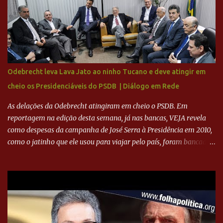
investimentos no departamento de futebol. O projeto apresentado
para a recuperação do Cruzeiro, o aporte financeiro inicial, com
Ronaldo sendo solidário à dívida de R$ 1 bilhão a partir de agora,
mais o peso que o ex-atacante tem no mundo do futebol, além de
sua história na Raposa, pesaram para que um dos mais icônicos
camisas 9 acertasse a compra do clube. Fonte: Itatiaia Fonte:
Odebrecht leva Lava Jato ao ninho Tucano e deve atingir em
ADVOGADO DO CRUZEIRO NA SAF EXPLICA SITUAÇÃO DO
cheio os Presidenciáveis do PSDB | Diálogo em Rede
CRUZEIRO - RONALDO COMPROU 90% DAS AÇÕES DO CLUBE
As delações da Odebrecht atingiram em cheio o PSDB. Em
reportagem na edição desta semana, já nas bancas, VEJA revela
como despesas da campanha de José Serra à Presidência em 2010,
como o jatinho que ele usou para viajar pelo país, foram bancadas
com dinheiro sujo da Odebrecht. Brasília - O presidente nacional
do PSDB, senador Aécio Neves, o ex-presidente da Fernando
Henrique Cardoso, e governadores tucanos em reunião na sede da
Executiva Nacional do PSDB (Valter Campanato/Agência Brasil) O
texto também põe fim a um mistério: três fontes confirmaram à
revista que o codinome “santo” que aparece em planilhas da