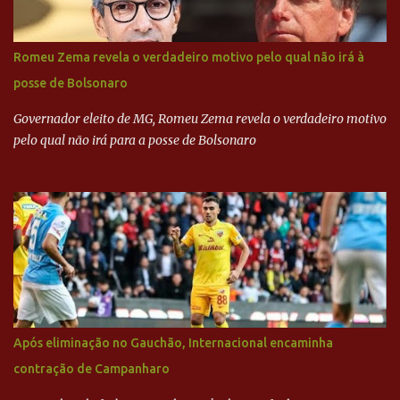
empreiteira refere-se ao governador de São Paulo, Geraldo
Alckmin (PSDB) — nenhum deles, no entanto, disse ter negociado
diretamente com o paulista. Depoimentos mostram como o
Romeu Zema revela o verdadeiro motivo pelo qual não irá à
dinheiro da Odebrecht bancou a campanha de Serra em 2010 Leia
posse de Bolsonaro
mais... A Lava Jato chega ao PSDB | VEJA.com
Governador eleito de MG, Romeu Zema revela o verdadeiro motivo
pelo qual não irá para a posse de Bolsonaro
Após eliminação no Gauchão, Internacional encaminha
contração de Campanharo