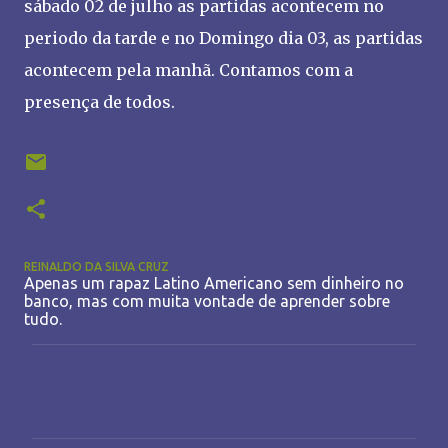
sábado 02 de julho as partidas acontecem no
periodo da tarde e no Domingo dia 03, as partidas
acontecem pela manhã. Contamos com a
presença de todos.
REINALDO DA SILVA CRUZ
Apenas um rapaz Latino Americano sem dinheiro no
banco, mas com muita vontade de aprender sobre
tudo.
C
o
m