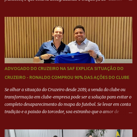
Deportivo", o empresário, Neymar Pai, negou NEYMAR NO
BARCELONA? Jornais internacional divulgam interesse do jogador.
Neymar Pai nega
ADVOGADO DO CRUZEIRO NA SAF EXPLICA SITUAÇÃO DO
CRUZEIRO - RONALDO COMPROU 90% DAS AÇÕES DO CLUBE
Se olhar a situação do Cruzeiro desde 2019, a venda do clube ou
transformação em clube-empresa pode ser a solução para evitar o
completo desaparecimento do mapa do futebol. Se levar em conta
tradição e a paixão do torcedor, soa estranho que o amor de
milhões agora seja mercantil. Segundo apuração da Itatiaia,
Fenômeno comprou 90% das ações por R$ 400 milhões. Aporte
feito imediatamente para pagamento de dívidas emergenciais e