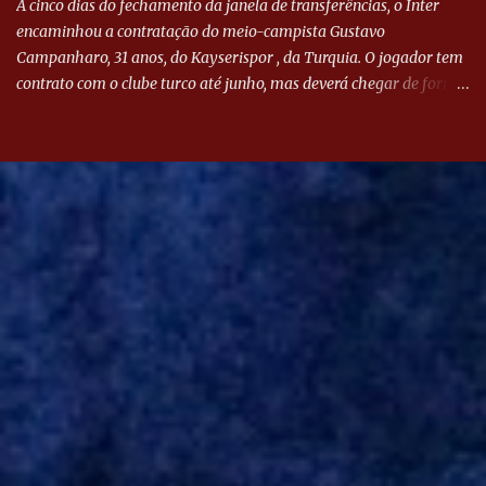
A cinco dias do fechamento da janela de transferências, o Inter
encaminhou a contratação do meio-campista Gustavo
Campanharo, 31 anos, do Kayserispor , da Turquia. O jogador tem
contrato com o clube turco até junho, mas deverá chegar de forma
antecipada para a disputa da Libertadores. Campanharo foi
revelado pelo Juventude em 2011. Depois, passou por times como
Evian, da França, Hellas Verona, da Itália, e Ludogorets, da
Bulgária. O último clube brasileiro foi a Chapecoense, em 2020.
Desde então, está no Kayserispor. Caso a negociação seja
concretizada, o jogador chegará ao Beira-Rio para ser mais uma
opção de Mano Menezes no setor de meio-campo. Atualmente, na
Turquia, Gustavo Campanharo vem atuando como volante, mas
também pode ser utilizado mais avançado. Inter encaminha
contração de Campanharo de 31 anos