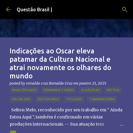
Pular para o conteúdo principal
Questão Brasil |
Indicações ao Oscar eleva
patamar da Cultura Nacional e
atrai novamente os olhares do
mundo
posted by reinaldo cruz
Reinaldo Cruz
em
janeiro 25, 2025
#WALTER SALES
FERNANDA TORRES
GLOBOPLAY
NETFLIX
OSCAR 2025
SELTON MELO
TV GLOBO
TVANHANGUERA
Selton Melo, reconhecido por seu trabalho em " Ainda
Estou Aqui ", também é confirmado em várias
produções internacionais. -- Sua atuação tem
chamado atenção de diretores e produtores fora do