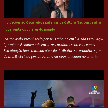
bola, mas não o suficiente para desviar sua trajetória. O ataque do
Goiás era nulo, tanto que o Paraná seguiu em cima. Aos 32
minutos, Jefferson cabeceou e Harlei fez grande defesa. Seis
minutos depois, Wellington encheu o pé e quase surpreendeu o
Indicações ao Oscar eleva patamar da Cultura Nacional e atrai
goleiro rival, que novamente defendeu. No fim, Jefferson teve
novamente os olhares do mundo
outra boa chance, mas parou no goleiro. Gol para matar espera...
Selton Melo, reconhecido por seu trabalho em " Ainda Estou Aqui
", também é confirmado em várias produções internacionais. --
Sua atuação tem chamado atenção de diretores e produtores fora
do Brasil, abrindo portas para novas oportunidades no cenário
internacional. -- Isso é um grande passo para a representação
brasileira no cinema global!