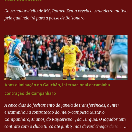
mais... A Lava Jato chega ao PSDB | VEJA.com
Governador eleito de MG, Romeu Zema revela o verdadeiro motivo
pelo qual não irá para a posse de Bolsonaro
Após eliminação no Gauchão, Internacional encaminha
contração de Campanharo
A cinco dias do fechamento da janela de transferências, o Inter
encaminhou a contratação do meio-campista Gustavo
Campanharo, 31 anos, do Kayserispor , da Turquia. O jogador tem
contrato com o clube turco até junho, mas deverá chegar de forma