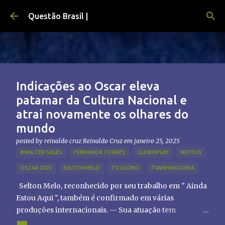
Pular para o conteúdo principal
Questão Brasil |
Indicações ao Oscar eleva
patamar da Cultura Nacional e
atrai novamente os olhares do
mundo
posted by reinaldo cruz
Reinaldo Cruz
em
janeiro 25, 2025
#WALTER SALES
FERNANDA TORRES
GLOBOPLAY
NETFLIX
OSCAR 2025
SELTON MELO
TV GLOBO
TVANHANGUERA
Selton Melo, reconhecido por seu trabalho em " Ainda
Estou Aqui ", também é confirmado em várias
produções internacionais. -- Sua atuação tem
chamado atenção de diretores e produtores fora do