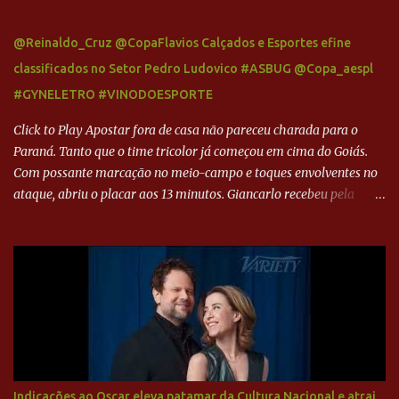
@Reinaldo_Cruz @CopaFlavios Calçados e Esportes efine
classificados no Setor Pedro Ludovico #ASBUG @Copa_aespl
#GYNELETRO #VINODOESPORTE
Click to Play Apostar fora de casa não pareceu charada para o
Paraná. Tanto que o time tricolor já começou em cima do Goiás.
Com possante marcação no meio-campo e toques envolventes no
ataque, abriu o placar aos 13 minutos. Giancarlo recebeu pela
direita, invadiu a área e bateu cruzado no canto, sem chance para
Harlei. Tal qual o boxeador que não dá chance ao adversário, o
Paraná ampliou a vantagem aos 21 minutos. Éverton Garroni
desviou cruzamento de cabeça e, mesmo de costas, incidiu o canto
direito de Harlei. O goleiro esmeraldino se esticou e até tocou na
bola, mas não o suficiente para desviar sua trajetória. O ataque do
Goiás era nulo, tanto que o Paraná seguiu em cima. Aos 32
minutos, Jefferson cabeceou e Harlei fez grande defesa. Seis
minutos depois, Wellington encheu o pé e quase surpreendeu o
Indicações ao Oscar eleva patamar da Cultura Nacional e atrai