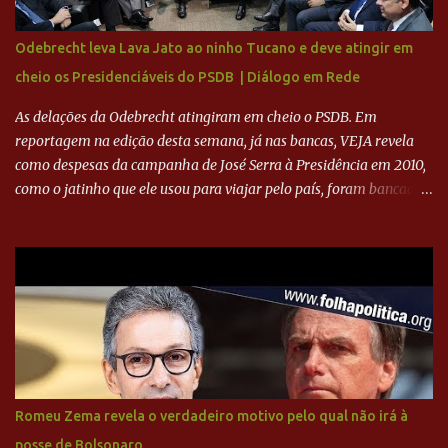
sua história na Raposa, pesaram para que um dos mais icônicos
camisas 9 acertasse a compra do clube. Fonte: Itatiaia Fonte:
Odebrecht leva Lava Jato ao ninho Tucano e deve atingir em
ADVOGADO DO CRUZEIRO NA SAF EXPLICA SITUAÇÃO DO
cheio os Presidenciáveis do PSDB | Diálogo em Rede
CRUZEIRO - RONALDO COMPROU 90% DAS AÇÕES DO CLUBE
As delações da Odebrecht atingiram em cheio o PSDB. Em
reportagem na edição desta semana, já nas bancas, VEJA revela
como despesas da campanha de José Serra à Presidência em 2010,
como o jatinho que ele usou para viajar pelo país, foram bancadas
com dinheiro sujo da Odebrecht. Brasília - O presidente nacional
do PSDB, senador Aécio Neves, o ex-presidente da Fernando
Henrique Cardoso, e governadores tucanos em reunião na sede da
Executiva Nacional do PSDB (Valter Campanato/Agência Brasil) O
texto também põe fim a um mistério: três fontes confirmaram à
revista que o codinome “santo” que aparece em planilhas da
empreiteira refere-se ao governador de São Paulo, Geraldo
Alckmin (PSDB) — nenhum deles, no entanto, disse ter negociado
diretamente com o paulista. Depoimentos mostram como o
Romeu Zema revela o verdadeiro motivo pelo qual não irá à
dinheiro da Odebrecht bancou a campanha de Serra em 2010 Leia
posse de Bolsonaro