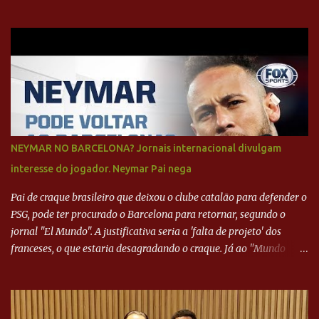
NEYMAR NO BARCELONA? Jornais internacional divulgam
interesse do jogador. Neymar Pai nega
Pai de craque brasileiro que deixou o clube catalão para defender o
PSG, pode ter procurado o Barcelona para retornar, segundo o
jornal "El Mundo". A justificativa seria a 'falta de projeto' dos
franceses, o que estaria desagradando o craque. Já ao "Mundo
Deportivo", o empresário, Neymar Pai, negou NEYMAR NO
BARCELONA? Jornais internacional divulgam interesse do jogador.
Neymar Pai nega