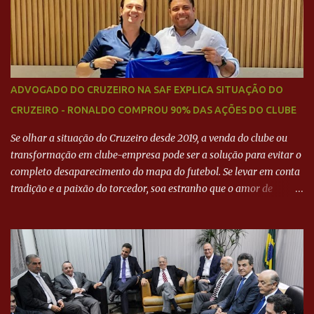
ADVOGADO DO CRUZEIRO NA SAF EXPLICA SITUAÇÃO DO
CRUZEIRO - RONALDO COMPROU 90% DAS AÇÕES DO CLUBE
Se olhar a situação do Cruzeiro desde 2019, a venda do clube ou
transformação em clube-empresa pode ser a solução para evitar o
completo desaparecimento do mapa do futebol. Se levar em conta
tradição e a paixão do torcedor, soa estranho que o amor de
milhões agora seja mercantil. Segundo apuração da Itatiaia,
Fenômeno comprou 90% das ações por R$ 400 milhões. Aporte
feito imediatamente para pagamento de dívidas emergenciais e
investimentos no departamento de futebol. O projeto apresentado
para a recuperação do Cruzeiro, o aporte financeiro inicial, com
Ronaldo sendo solidário à dívida de R$ 1 bilhão a partir de agora,
mais o peso que o ex-atacante tem no mundo do futebol, além de