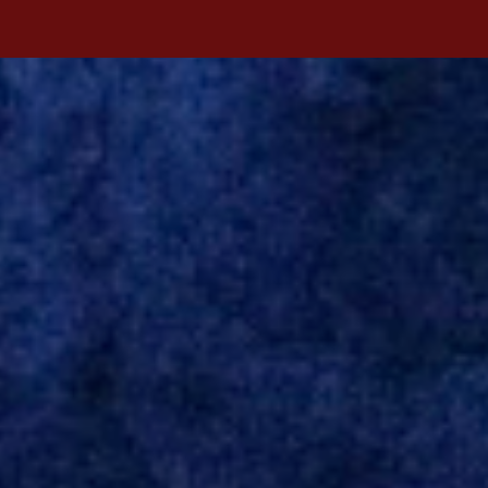
antecipada para a disputa da Libertadores. Campanharo foi
revelado pelo Juventude em 2011. Depois, passou por times como
Evian, da França, Hellas Verona, da Itália, e Ludogorets, da
Bulgária. O último clube brasileiro foi a Chapecoense, em 2020.
Desde então, está no Kayserispor. Caso a negociação seja
concretizada, o jogador chegará ao Beira-Rio para ser mais uma
opção de Mano Menezes no setor de meio-campo. Atualmente, na
Turquia, Gustavo Campanharo vem atuando como volante, mas
também pode ser utilizado mais avançado. Inter encaminha
contração de Campanharo de 31 anos