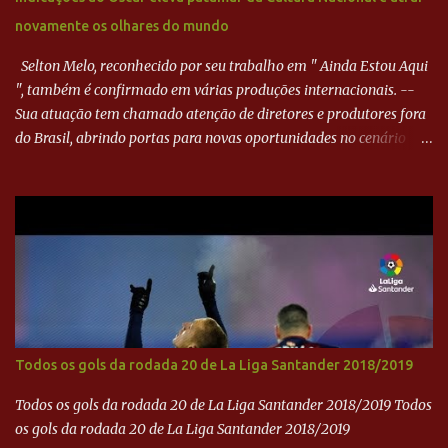
goleiro rival, que novamente defendeu. No fim, Jefferson teve
novamente os olhares do mundo
outra boa chance, mas parou no goleiro. Gol para matar espera...
Selton Melo, reconhecido por seu trabalho em " Ainda Estou Aqui
", também é confirmado em várias produções internacionais. --
Sua atuação tem chamado atenção de diretores e produtores fora
do Brasil, abrindo portas para novas oportunidades no cenário
internacional. -- Isso é um grande passo para a representação
brasileira no cinema global!
Todos os gols da rodada 20 de La Liga Santander 2018/2019
Todos os gols da rodada 20 de La Liga Santander 2018/2019 Todos
os gols da rodada 20 de La Liga Santander 2018/2019