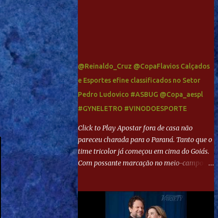
@Reinaldo_Cruz @CopaFlavios Calçados
e Esportes efine classificados no Setor
Pedro Ludovico #ASBUG @Copa_aespl
#GYNELETRO #VINODOESPORTE
Click to Play Apostar fora de casa não
pareceu charada para o Paraná. Tanto que o
time tricolor já começou em cima do Goiás.
Com possante marcação no meio-campo e
toques envolventes no ataque, abriu o placar
aos 13 minutos. Giancarlo recebeu pela
direita, invadiu a área e bateu cruzado no
canto, sem chance para Harlei. Tal qual o