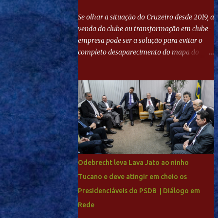
Se olhar a situação do Cruzeiro desde 2019, a
venda do clube ou transformação em clube-
empresa pode ser a solução para evitar o
completo desaparecimento do mapa do
futebol. Se levar em conta tradição e a
paixão do torcedor, soa estranho que o amor
de milhões agora seja mercantil. Segundo
apuração da Itatiaia, Fenômeno comprou
90% das ações por R$ 400 milhões. Aporte
feito imediatamente para pagamento de
dívidas emergenciais e investimentos no
departamento de futebol. O projeto
apresentado para a recuperação do
Odebrecht leva Lava Jato ao ninho
Cruzeiro, o aporte financeiro inicial, com
Tucano e deve atingir em cheio os
Ronaldo sendo solidário à dívida de R$ 1
Presidenciáveis do PSDB | Diálogo em
bilhão a partir de agora, mais o peso que o
ex-atacante tem no mundo do futebol, além
Rede
de sua história na Raposa, pesaram para