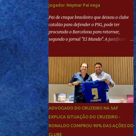
jogador. Neymar Pai nega
Pai de craque brasileiro que deixou o clube
catalão para defender o PSG, pode ter
procurado o Barcelona para retornar,
segundo o jornal "El Mundo". A justificativa
seria a 'falta de projeto' dos franceses, o que
estaria desagradando o craque. Já ao
"Mundo Deportivo", o empresário, Neymar
Pai, negou NEYMAR NO BARCELONA?
Jornais internacional divulgam interesse do
jogador. Neymar Pai nega
ADVOGADO DO CRUZEIRO NA SAF
EXPLICA SITUAÇÃO DO CRUZEIRO -
RONALDO COMPROU 90% DAS AÇÕES DO
CLUBE