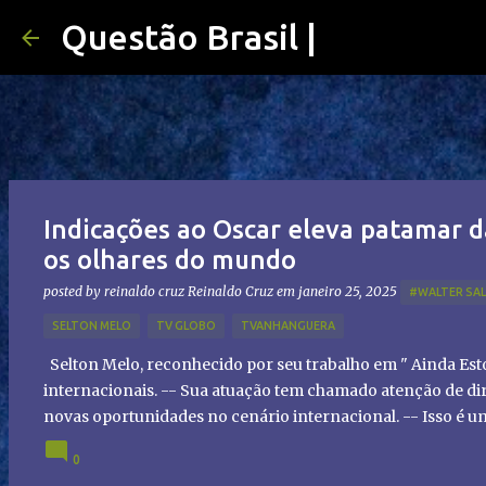
Questão Brasil |
Indicações ao Oscar eleva patamar d
os olhares do mundo
posted by reinaldo cruz
Reinaldo Cruz
em
janeiro 25, 2025
#WALTER SA
SELTON MELO
TV GLOBO
TVANHANGUERA
Selton Melo, reconhecido por seu trabalho em " Ainda Es
internacionais. -- Sua atuação tem chamado atenção de dir
novas oportunidades no cenário internacional. -- Isso é 
global!
0