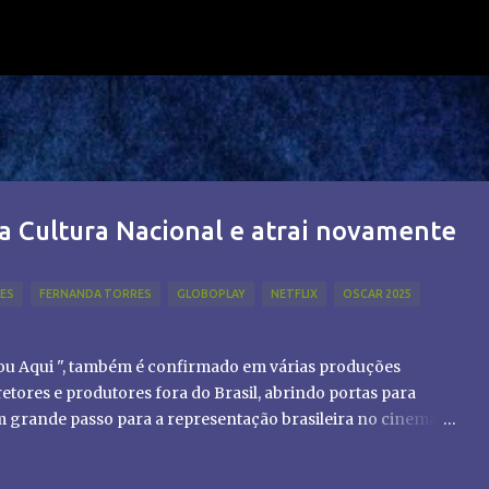
Pular para o conteúdo principal
a Cultura Nacional e atrai novamente
LES
FERNANDA TORRES
GLOBOPLAY
NETFLIX
OSCAR 2025
tou Aqui ", também é confirmado em várias produções
etores e produtores fora do Brasil, abrindo portas para
um grande passo para a representação brasileira no cinema