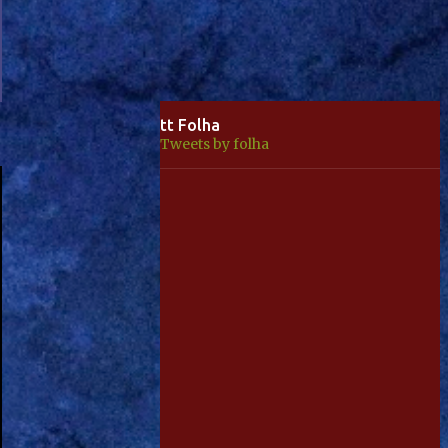
tt Folha
Tweets by folha