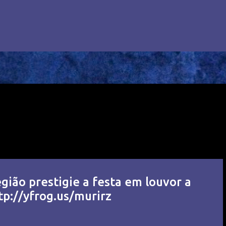
gião prestigie a festa em louvor a
p://yfrog.us/murirz