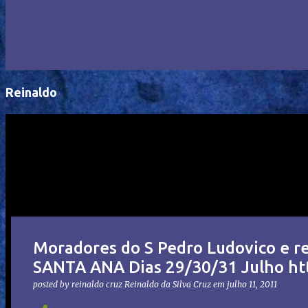
Reinaldo
Moradores do S Pedro Ludovico e re
SANTA ANA Dias 29/30/31 Julho htt
posted by reinaldo cruz
Reinaldo da Silva Cruz
em
julho 11, 2011