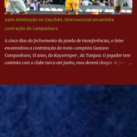
Após eliminação no Gauchão, Internacional encaminha
contração de Campanharo
A cinco dias do fechamento da janela de transferências, o Inter
encaminhou a contratação do meio-campista Gustavo
Campanharo, 31 anos, do Kayserispor , da Turquia. O jogador tem
contrato com o clube turco até junho, mas deverá chegar de forma
antecipada para a disputa da Libertadores. Campanharo foi
revelado pelo Juventude em 2011. Depois, passou por times como
Evian, da França, Hellas Verona, da Itália, e Ludogorets, da
Bulgária. O último clube brasileiro foi a Chapecoense, em 2020.
Desde então, está no Kayserispor. Caso a negociação seja
concretizada, o jogador chegará ao Beira-Rio para ser mais uma
opção de Mano Menezes no setor de meio-campo. Atualmente, na
Turquia, Gustavo Campanharo vem atuando como volante, mas
também pode ser utilizado mais avançado. Inter encaminha
contração de Campanharo de 31 anos