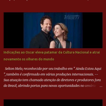
direita, invadiu a área e bateu cruzado no canto, sem chance para
Harlei. Tal qual o boxeador que não dá chance ao adversário, o
Paraná ampliou a vantagem aos 21 minutos. Éverton Garroni
desviou cruzamento de cabeça e, mesmo de costas, incidiu o canto
direito de Harlei. O goleiro esmeraldino se esticou e até tocou na
bola, mas não o suficiente para desviar sua trajetória. O ataque do
Goiás era nulo, tanto que o Paraná seguiu em cima. Aos 32
minutos, Jefferson cabeceou e Harlei fez grande defesa. Seis
minutos depois, Wellington encheu o pé e quase surpreendeu o
Indicações ao Oscar eleva patamar da Cultura Nacional e atrai
goleiro rival, que novamente defendeu. No fim, Jefferson teve
novamente os olhares do mundo
outra boa chance, mas parou no goleiro. Gol para matar espera...
Selton Melo, reconhecido por seu trabalho em " Ainda Estou Aqui
", também é confirmado em várias produções internacionais. --
Sua atuação tem chamado atenção de diretores e produtores fora
do Brasil, abrindo portas para novas oportunidades no cenário
internacional. -- Isso é um grande passo para a representação
brasileira no cinema global!