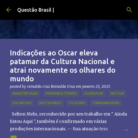
Pular para o conteúdo principal
Questão Brasil |
Indicações ao Oscar eleva
patamar da Cultura Nacional e
atrai novamente os olhares do
mundo
posted by reinaldo cruz
Reinaldo Cruz
em
janeiro 25, 2025
#WALTER SALES
FERNANDA TORRES
GLOBOPLAY
NETFLIX
OSCAR 2025
SELTON MELO
TV GLOBO
TVANHANGUERA
Selton Melo, reconhecido por seu trabalho em " Ainda
Estou Aqui ", também é confirmado em várias
produções internacionais. -- Sua atuação tem
chamado atenção de diretores e produtores fora do