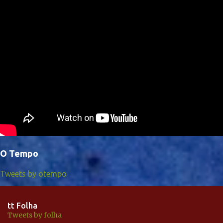
O Tempo
Tweets by otempo
tt Folha
Tweets by folha