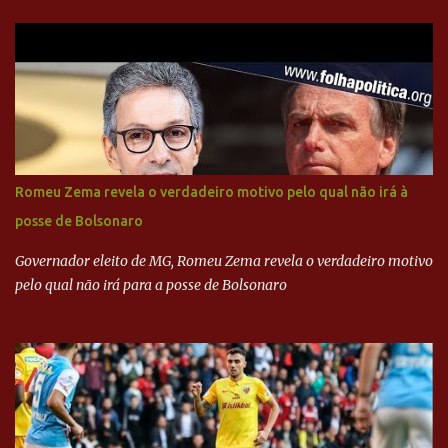
do PSDB, senador Aécio Neves, o ex-presidente da Fernando
Henrique Cardoso, e governadores tucanos em reunião na sede da
Executiva Nacional do PSDB (Valter Campanato/Agência Brasil) O
texto também põe fim a um mistério: três fontes confirmaram à
revista que o codinome “santo” que aparece em planilhas da
empreiteira refere-se ao governador de São Paulo, Geraldo
Alckmin (PSDB) — nenhum deles, no entanto, disse ter negociado
diretamente com o paulista. Depoimentos mostram como o
Romeu Zema revela o verdadeiro motivo pelo qual não irá à
dinheiro da Odebrecht bancou a campanha de Serra em 2010 Leia
posse de Bolsonaro
mais... A Lava Jato chega ao PSDB | VEJA.com
Governador eleito de MG, Romeu Zema revela o verdadeiro motivo
pelo qual não irá para a posse de Bolsonaro