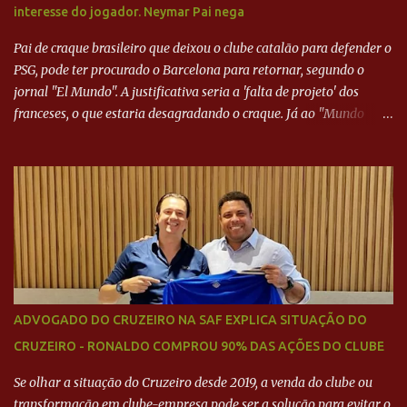
interesse do jogador. Neymar Pai nega
Pai de craque brasileiro que deixou o clube catalão para defender o
PSG, pode ter procurado o Barcelona para retornar, segundo o
jornal "El Mundo". A justificativa seria a 'falta de projeto' dos
franceses, o que estaria desagradando o craque. Já ao "Mundo
Deportivo", o empresário, Neymar Pai, negou NEYMAR NO
BARCELONA? Jornais internacional divulgam interesse do jogador.
Neymar Pai nega
ADVOGADO DO CRUZEIRO NA SAF EXPLICA SITUAÇÃO DO
CRUZEIRO - RONALDO COMPROU 90% DAS AÇÕES DO CLUBE
Se olhar a situação do Cruzeiro desde 2019, a venda do clube ou
transformação em clube-empresa pode ser a solução para evitar o