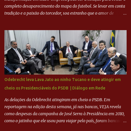
completo desaparecimento do mapa do futebol. Se levar em conta
tradição e a paixão do torcedor, soa estranho que o amor de
milhões agora seja mercantil. Segundo apuração da Itatiaia,
Fenômeno comprou 90% das ações por R$ 400 milhões. Aporte
feito imediatamente para pagamento de dívidas emergenciais e
investimentos no departamento de futebol. O projeto apresentado
para a recuperação do Cruzeiro, o aporte financeiro inicial, com
Ronaldo sendo solidário à dívida de R$ 1 bilhão a partir de agora,
mais o peso que o ex-atacante tem no mundo do futebol, além de
sua história na Raposa, pesaram para que um dos mais icônicos
camisas 9 acertasse a compra do clube. Fonte: Itatiaia Fonte:
Odebrecht leva Lava Jato ao ninho Tucano e deve atingir em
ADVOGADO DO CRUZEIRO NA SAF EXPLICA SITUAÇÃO DO
cheio os Presidenciáveis do PSDB | Diálogo em Rede
CRUZEIRO - RONALDO COMPROU 90% DAS AÇÕES DO CLUBE
As delações da Odebrecht atingiram em cheio o PSDB. Em
reportagem na edição desta semana, já nas bancas, VEJA revela
como despesas da campanha de José Serra à Presidência em 2010,
como o jatinho que ele usou para viajar pelo país, foram bancadas
com dinheiro sujo da Odebrecht. Brasília - O presidente nacional