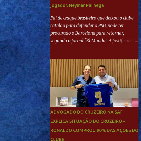
jogador. Neymar Pai nega
Pai de craque brasileiro que deixou o clube
catalão para defender o PSG, pode ter
procurado o Barcelona para retornar,
segundo o jornal "El Mundo". A justificativa
seria a 'falta de projeto' dos franceses, o que
estaria desagradando o craque. Já ao
"Mundo Deportivo", o empresário, Neymar
Pai, negou NEYMAR NO BARCELONA?
Jornais internacional divulgam interesse do
jogador. Neymar Pai nega
ADVOGADO DO CRUZEIRO NA SAF
EXPLICA SITUAÇÃO DO CRUZEIRO -
RONALDO COMPROU 90% DAS AÇÕES DO
CLUBE