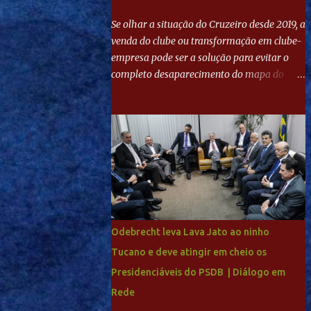
Se olhar a situação do Cruzeiro desde 2019, a
venda do clube ou transformação em clube-
empresa pode ser a solução para evitar o
completo desaparecimento do mapa do
futebol. Se levar em conta tradição e a
paixão do torcedor, soa estranho que o amor
de milhões agora seja mercantil. Segundo
apuração da Itatiaia, Fenômeno comprou
90% das ações por R$ 400 milhões. Aporte
feito imediatamente para pagamento de
dívidas emergenciais e investimentos no
departamento de futebol. O projeto
apresentado para a recuperação do
Odebrecht leva Lava Jato ao ninho
Cruzeiro, o aporte financeiro inicial, com
Tucano e deve atingir em cheio os
Ronaldo sendo solidário à dívida de R$ 1
Presidenciáveis do PSDB | Diálogo em
bilhão a partir de agora, mais o peso que o
ex-atacante tem no mundo do futebol, além
Rede
de sua história na Raposa, pesaram para