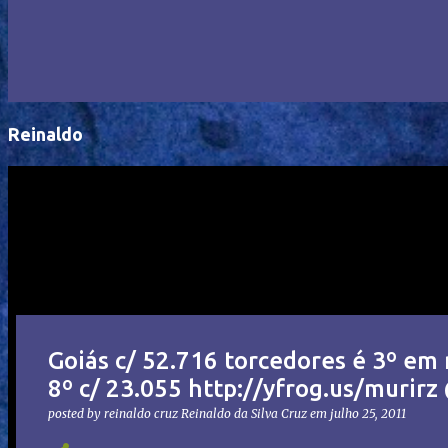
Reinaldo
Goiás c/ 52.716 torcedores é 3º em 
8º c/ 23.055 http://yfrog.us/murir
posted by reinaldo cruz
Reinaldo da Silva Cruz
em
julho 25, 2011