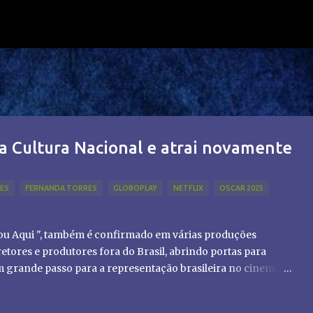
Pular para o conteúdo principal
a Cultura Nacional e atrai novamente
LES
FERNANDA TORRES
GLOBOPLAY
NETFLIX
OSCAR 2025
tou Aqui ", também é confirmado em várias produções
etores e produtores fora do Brasil, abrindo portas para
um grande passo para a representação brasileira no cinema