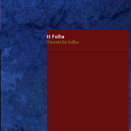
tt Folha
Tweets by folha