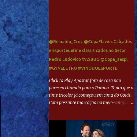
@Reinaldo_Cruz @CopaFlavios Calçados
e Esportes efine classificados no Setor
Pedro Ludovico #ASBUG @Copa_aespl
#GYNELETRO #VINODOESPORTE
Click to Play Apostar fora de casa não
pareceu charada para o Paraná. Tanto que o
time tricolor já começou em cima do Goiás.
Com possante marcação no meio-campo e
toques envolventes no ataque, abriu o placar
aos 13 minutos. Giancarlo recebeu pela
direita, invadiu a área e bateu cruzado no
canto, sem chance para Harlei. Tal qual o