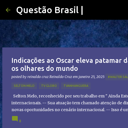
Questão Brasil |
Indicações ao Oscar eleva patamar d
os olhares do mundo
posted by reinaldo cruz
Reinaldo Cruz
em
janeiro 25, 2025
#WALTER SA
SELTON MELO
TV GLOBO
TVANHANGUERA
Selton Melo, reconhecido por seu trabalho em " Ainda Es
internacionais. -- Sua atuação tem chamado atenção de dir
novas oportunidades no cenário internacional. -- Isso é 
global!
0