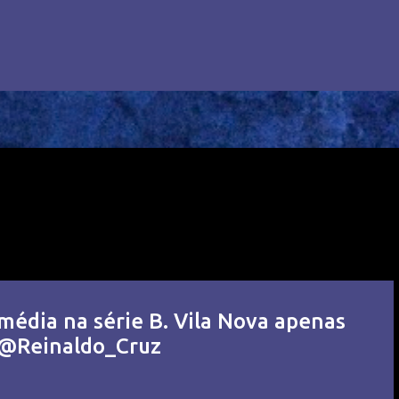
média na série B. Vila Nova apenas
z @Reinaldo_Cruz