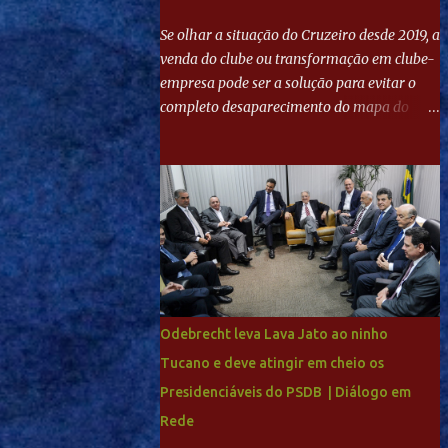
Se olhar a situação do Cruzeiro desde 2019, a
venda do clube ou transformação em clube-
empresa pode ser a solução para evitar o
completo desaparecimento do mapa do
futebol. Se levar em conta tradição e a
paixão do torcedor, soa estranho que o amor
de milhões agora seja mercantil. Segundo
apuração da Itatiaia, Fenômeno comprou
90% das ações por R$ 400 milhões. Aporte
feito imediatamente para pagamento de
dívidas emergenciais e investimentos no
departamento de futebol. O projeto
apresentado para a recuperação do
Odebrecht leva Lava Jato ao ninho
Cruzeiro, o aporte financeiro inicial, com
Tucano e deve atingir em cheio os
Ronaldo sendo solidário à dívida de R$ 1
Presidenciáveis do PSDB | Diálogo em
bilhão a partir de agora, mais o peso que o
ex-atacante tem no mundo do futebol, além
Rede
de sua história na Raposa, pesaram para