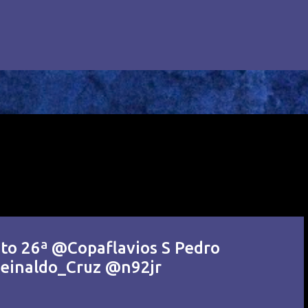
to 26ª @Copaflavios S Pedro
Reinaldo_Cruz @n92jr