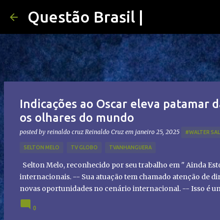
Questão Brasil |
Indicações ao Oscar eleva patamar d
os olhares do mundo
posted by reinaldo cruz
Reinaldo Cruz
em
janeiro 25, 2025
#WALTER SA
SELTON MELO
TV GLOBO
TVANHANGUERA
Selton Melo, reconhecido por seu trabalho em " Ainda Es
internacionais. -- Sua atuação tem chamado atenção de dir
novas oportunidades no cenário internacional. -- Isso é 
global!
0