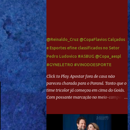
@Reinaldo_Cruz @CopaFlavios Calçados
e Esportes efine classificados no Setor
Pedro Ludovico #ASBUG @Copa_aespl
#GYNELETRO #VINODOESPORTE
Click to Play Apostar fora de casa não
pareceu charada para o Paraná. Tanto que o
time tricolor já começou em cima do Goiás.
Com possante marcação no meio-campo e
toques envolventes no ataque, abriu o placar
aos 13 minutos. Giancarlo recebeu pela
direita, invadiu a área e bateu cruzado no
canto, sem chance para Harlei. Tal qual o