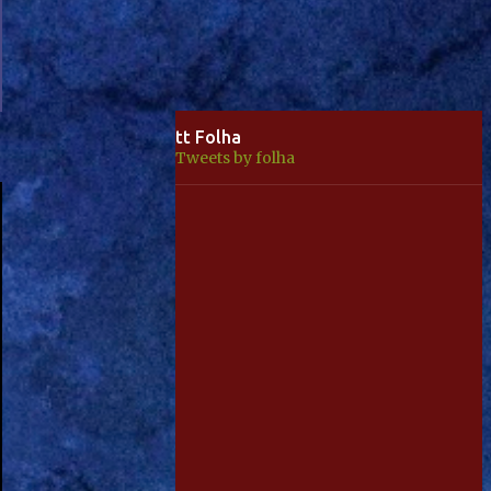
tt Folha
Tweets by folha