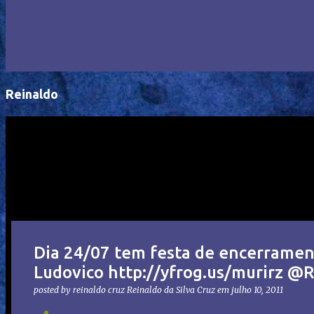
Reinaldo
Dia 24/07 tem festa de encerramen
Ludovico http://yfrog.us/murirz @
posted by reinaldo cruz
Reinaldo da Silva Cruz
em
julho 10, 2011