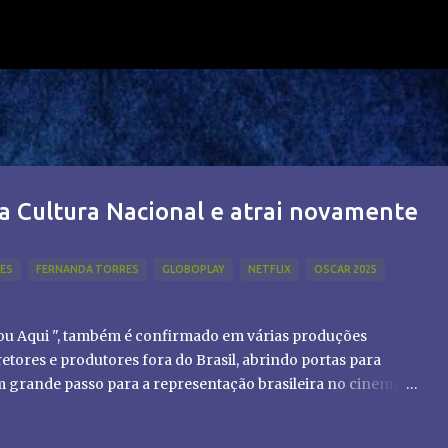
Pular para o conteúdo principal
a Cultura Nacional e atrai novamente
LES
FERNANDA TORRES
GLOBOPLAY
NETFLIX
OSCAR 2025
tou Aqui ", também é confirmado em várias produções
etores e produtores fora do Brasil, abrindo portas para
um grande passo para a representação brasileira no cinema