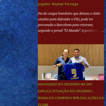
jogador. Neymar Pai nega
Pai de craque brasileiro que deixou o clube
catalão para defender o PSG, pode ter
procurado o Barcelona para retornar,
segundo o jornal "El Mundo". A justificativa
seria a 'falta de projeto' dos franceses, o que
estaria desagradando o craque. Já ao
"Mundo Deportivo", o empresário, Neymar
Pai, negou NEYMAR NO BARCELONA?
Jornais internacional divulgam interesse do
jogador. Neymar Pai nega
ADVOGADO DO CRUZEIRO NA SAF
EXPLICA SITUAÇÃO DO CRUZEIRO -
RONALDO COMPROU 90% DAS AÇÕES DO
CLUBE