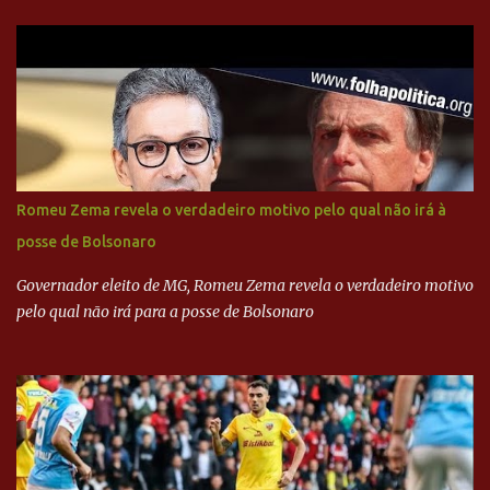
do PSDB, senador Aécio Neves, o ex-presidente da Fernando
Henrique Cardoso, e governadores tucanos em reunião na sede da
Executiva Nacional do PSDB (Valter Campanato/Agência Brasil) O
texto também põe fim a um mistério: três fontes confirmaram à
revista que o codinome “santo” que aparece em planilhas da
empreiteira refere-se ao governador de São Paulo, Geraldo
Alckmin (PSDB) — nenhum deles, no entanto, disse ter negociado
diretamente com o paulista. Depoimentos mostram como o
Romeu Zema revela o verdadeiro motivo pelo qual não irá à
dinheiro da Odebrecht bancou a campanha de Serra em 2010 Leia
posse de Bolsonaro
mais... A Lava Jato chega ao PSDB | VEJA.com
Governador eleito de MG, Romeu Zema revela o verdadeiro motivo
pelo qual não irá para a posse de Bolsonaro