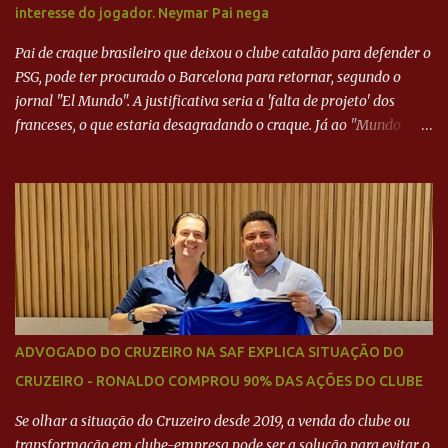
interesse do jogador. Neymar Pai nega
Pai de craque brasileiro que deixou o clube catalão para defender o
PSG, pode ter procurado o Barcelona para retornar, segundo o
jornal "El Mundo". A justificativa seria a 'falta de projeto' dos
franceses, o que estaria desagradando o craque. Já ao "Mundo
Deportivo", o empresário, Neymar Pai, negou NEYMAR NO
BARCELONA? Jornais internacional divulgam interesse do jogador.
Neymar Pai nega
ADVOGADO DO CRUZEIRO NA SAF EXPLICA SITUAÇÃO DO
CRUZEIRO - RONALDO COMPROU 90% DAS AÇÕES DO CLUBE
Se olhar a situação do Cruzeiro desde 2019, a venda do clube ou
transformação em clube-empresa pode ser a solução para evitar o