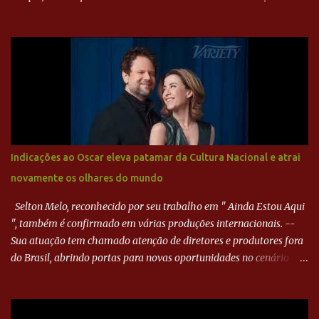
direita, invadiu a área e bateu cruzado no canto, sem chance para
Harlei. Tal qual o boxeador que não dá chance ao adversário, o
Paraná ampliou a vantagem aos 21 minutos. Éverton Garroni
desviou cruzamento de cabeça e, mesmo de costas, incidiu o canto
direito de Harlei. O goleiro esmeraldino se esticou e até tocou na
bola, mas não o suficiente para desviar sua trajetória. O ataque do
Goiás era nulo, tanto que o Paraná seguiu em cima. Aos 32
minutos, Jefferson cabeceou e Harlei fez grande defesa. Seis
minutos depois, Wellington encheu o pé e quase surpreendeu o
Indicações ao Oscar eleva patamar da Cultura Nacional e atrai
goleiro rival, que novamente defendeu. No fim, Jefferson teve
novamente os olhares do mundo
outra boa chance, mas parou no goleiro. Gol para matar espera...
Selton Melo, reconhecido por seu trabalho em " Ainda Estou Aqui
", também é confirmado em várias produções internacionais. --
Sua atuação tem chamado atenção de diretores e produtores fora
do Brasil, abrindo portas para novas oportunidades no cenário
internacional. -- Isso é um grande passo para a representação
brasileira no cinema global!