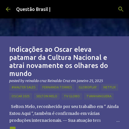
Pular para o conteúdo principal
Questão Brasil |
Indicações ao Oscar eleva
patamar da Cultura Nacional e
atrai novamente os olhares do
mundo
posted by reinaldo cruz
Reinaldo Cruz
em
janeiro 25, 2025
#WALTER SALES
FERNANDA TORRES
GLOBOPLAY
NETFLIX
OSCAR 2025
SELTON MELO
TV GLOBO
TVANHANGUERA
Selton Melo, reconhecido por seu trabalho em " Ainda
Estou Aqui ", também é confirmado em várias
produções internacionais. -- Sua atuação tem
chamado atenção de diretores e produtores fora do