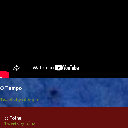
O Tempo
Tweets by otempo
tt Folha
Tweets by folha