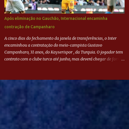
Após eliminação no Gauchão, Internacional encaminha
contração de Campanharo
A cinco dias do fechamento da janela de transferências, o Inter
encaminhou a contratação do meio-campista Gustavo
Campanharo, 31 anos, do Kayserispor , da Turquia. O jogador tem
contrato com o clube turco até junho, mas deverá chegar de forma
antecipada para a disputa da Libertadores. Campanharo foi
revelado pelo Juventude em 2011. Depois, passou por times como
Evian, da França, Hellas Verona, da Itália, e Ludogorets, da
Bulgária. O último clube brasileiro foi a Chapecoense, em 2020.
Desde então, está no Kayserispor. Caso a negociação seja
concretizada, o jogador chegará ao Beira-Rio para ser mais uma
opção de Mano Menezes no setor de meio-campo. Atualmente, na
Turquia, Gustavo Campanharo vem atuando como volante, mas
também pode ser utilizado mais avançado. Inter encaminha
contração de Campanharo de 31 anos