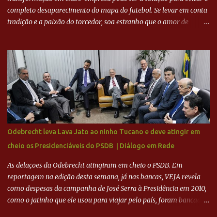
completo desaparecimento do mapa do futebol. Se levar em conta
tradição e a paixão do torcedor, soa estranho que o amor de
milhões agora seja mercantil. Segundo apuração da Itatiaia,
Fenômeno comprou 90% das ações por R$ 400 milhões. Aporte
feito imediatamente para pagamento de dívidas emergenciais e
investimentos no departamento de futebol. O projeto apresentado
para a recuperação do Cruzeiro, o aporte financeiro inicial, com
Ronaldo sendo solidário à dívida de R$ 1 bilhão a partir de agora,
mais o peso que o ex-atacante tem no mundo do futebol, além de
sua história na Raposa, pesaram para que um dos mais icônicos
camisas 9 acertasse a compra do clube. Fonte: Itatiaia Fonte:
Odebrecht leva Lava Jato ao ninho Tucano e deve atingir em
ADVOGADO DO CRUZEIRO NA SAF EXPLICA SITUAÇÃO DO
cheio os Presidenciáveis do PSDB | Diálogo em Rede
CRUZEIRO - RONALDO COMPROU 90% DAS AÇÕES DO CLUBE
As delações da Odebrecht atingiram em cheio o PSDB. Em
reportagem na edição desta semana, já nas bancas, VEJA revela
como despesas da campanha de José Serra à Presidência em 2010,
como o jatinho que ele usou para viajar pelo país, foram bancadas
com dinheiro sujo da Odebrecht. Brasília - O presidente nacional