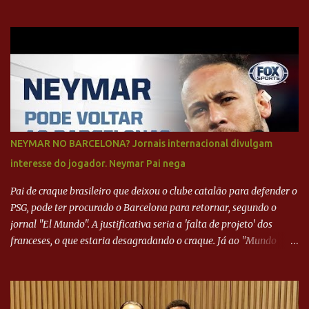
NEYMAR NO BARCELONA? Jornais internacional divulgam
interesse do jogador. Neymar Pai nega
Pai de craque brasileiro que deixou o clube catalão para defender o
PSG, pode ter procurado o Barcelona para retornar, segundo o
jornal "El Mundo". A justificativa seria a 'falta de projeto' dos
franceses, o que estaria desagradando o craque. Já ao "Mundo
Deportivo", o empresário, Neymar Pai, negou NEYMAR NO
BARCELONA? Jornais internacional divulgam interesse do jogador.
Neymar Pai nega