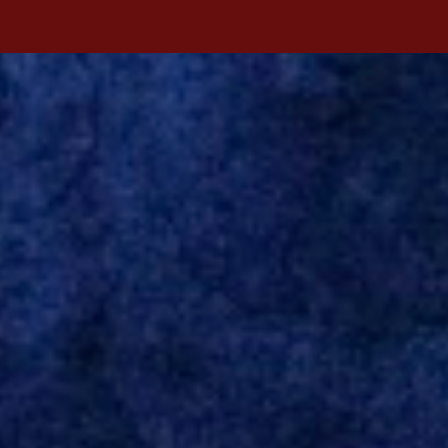
antecipada para a disputa da Libertadores. Campanharo foi
revelado pelo Juventude em 2011. Depois, passou por times como
Evian, da França, Hellas Verona, da Itália, e Ludogorets, da
Bulgária. O último clube brasileiro foi a Chapecoense, em 2020.
Desde então, está no Kayserispor. Caso a negociação seja
concretizada, o jogador chegará ao Beira-Rio para ser mais uma
opção de Mano Menezes no setor de meio-campo. Atualmente, na
Turquia, Gustavo Campanharo vem atuando como volante, mas
também pode ser utilizado mais avançado. Inter encaminha
contração de Campanharo de 31 anos