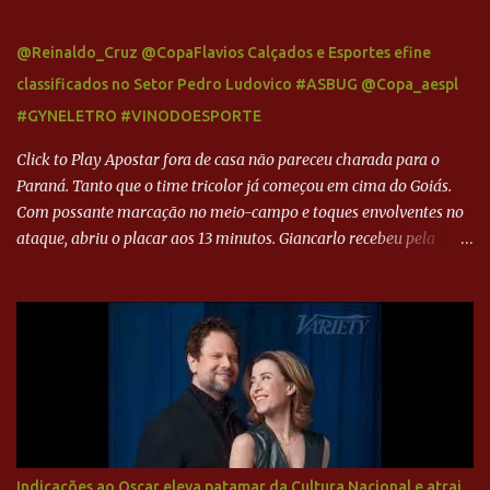
@Reinaldo_Cruz @CopaFlavios Calçados e Esportes efine
classificados no Setor Pedro Ludovico #ASBUG @Copa_aespl
#GYNELETRO #VINODOESPORTE
Click to Play Apostar fora de casa não pareceu charada para o
Paraná. Tanto que o time tricolor já começou em cima do Goiás.
Com possante marcação no meio-campo e toques envolventes no
ataque, abriu o placar aos 13 minutos. Giancarlo recebeu pela
direita, invadiu a área e bateu cruzado no canto, sem chance para
Harlei. Tal qual o boxeador que não dá chance ao adversário, o
Paraná ampliou a vantagem aos 21 minutos. Éverton Garroni
desviou cruzamento de cabeça e, mesmo de costas, incidiu o canto
direito de Harlei. O goleiro esmeraldino se esticou e até tocou na
bola, mas não o suficiente para desviar sua trajetória. O ataque do
Goiás era nulo, tanto que o Paraná seguiu em cima. Aos 32
minutos, Jefferson cabeceou e Harlei fez grande defesa. Seis
minutos depois, Wellington encheu o pé e quase surpreendeu o
Indicações ao Oscar eleva patamar da Cultura Nacional e atrai