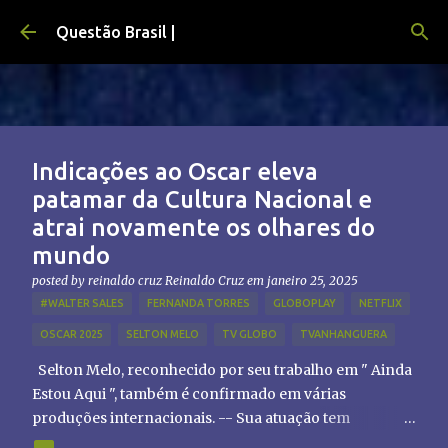
Pular para o conteúdo principal
Questão Brasil |
Indicações ao Oscar eleva
patamar da Cultura Nacional e
atrai novamente os olhares do
mundo
posted by reinaldo cruz
Reinaldo Cruz
em
janeiro 25, 2025
#WALTER SALES
FERNANDA TORRES
GLOBOPLAY
NETFLIX
OSCAR 2025
SELTON MELO
TV GLOBO
TVANHANGUERA
Selton Melo, reconhecido por seu trabalho em " Ainda
Estou Aqui ", também é confirmado em várias
produções internacionais. -- Sua atuação tem
chamado atenção de diretores e produtores fora do