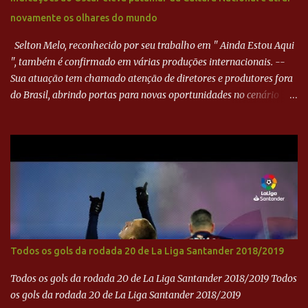
goleiro rival, que novamente defendeu. No fim, Jefferson teve
novamente os olhares do mundo
outra boa chance, mas parou no goleiro. Gol para matar espera...
Selton Melo, reconhecido por seu trabalho em " Ainda Estou Aqui
", também é confirmado em várias produções internacionais. --
Sua atuação tem chamado atenção de diretores e produtores fora
do Brasil, abrindo portas para novas oportunidades no cenário
internacional. -- Isso é um grande passo para a representação
brasileira no cinema global!
Todos os gols da rodada 20 de La Liga Santander 2018/2019
Todos os gols da rodada 20 de La Liga Santander 2018/2019 Todos
os gols da rodada 20 de La Liga Santander 2018/2019