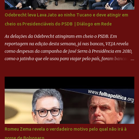
sua história na Raposa, pesaram para que um dos mais icônicos
camisas 9 acertasse a compra do clube. Fonte: Itatiaia Fonte:
Odebrecht leva Lava Jato ao ninho Tucano e deve atingir em
ADVOGADO DO CRUZEIRO NA SAF EXPLICA SITUAÇÃO DO
cheio os Presidenciáveis do PSDB | Diálogo em Rede
CRUZEIRO - RONALDO COMPROU 90% DAS AÇÕES DO CLUBE
As delações da Odebrecht atingiram em cheio o PSDB. Em
reportagem na edição desta semana, já nas bancas, VEJA revela
como despesas da campanha de José Serra à Presidência em 2010,
como o jatinho que ele usou para viajar pelo país, foram bancadas
com dinheiro sujo da Odebrecht. Brasília - O presidente nacional
do PSDB, senador Aécio Neves, o ex-presidente da Fernando
Henrique Cardoso, e governadores tucanos em reunião na sede da
Executiva Nacional do PSDB (Valter Campanato/Agência Brasil) O
texto também põe fim a um mistério: três fontes confirmaram à
revista que o codinome “santo” que aparece em planilhas da
empreiteira refere-se ao governador de São Paulo, Geraldo
Alckmin (PSDB) — nenhum deles, no entanto, disse ter negociado
diretamente com o paulista. Depoimentos mostram como o
Romeu Zema revela o verdadeiro motivo pelo qual não irá à
dinheiro da Odebrecht bancou a campanha de Serra em 2010 Leia
posse de Bolsonaro