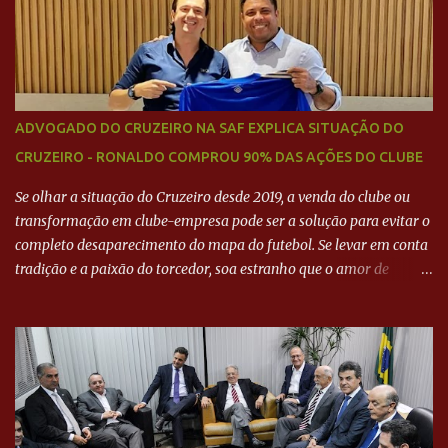
ADVOGADO DO CRUZEIRO NA SAF EXPLICA SITUAÇÃO DO
CRUZEIRO - RONALDO COMPROU 90% DAS AÇÕES DO CLUBE
Se olhar a situação do Cruzeiro desde 2019, a venda do clube ou
transformação em clube-empresa pode ser a solução para evitar o
completo desaparecimento do mapa do futebol. Se levar em conta
tradição e a paixão do torcedor, soa estranho que o amor de
milhões agora seja mercantil. Segundo apuração da Itatiaia,
Fenômeno comprou 90% das ações por R$ 400 milhões. Aporte
feito imediatamente para pagamento de dívidas emergenciais e
investimentos no departamento de futebol. O projeto apresentado
para a recuperação do Cruzeiro, o aporte financeiro inicial, com
Ronaldo sendo solidário à dívida de R$ 1 bilhão a partir de agora,
mais o peso que o ex-atacante tem no mundo do futebol, além de