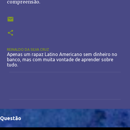
compreensão.
REINALDO DA SILVA CRUZ
Apenas um rapaz Latino Americano sem dinheiro no
banco, mas com muita vontade de aprender sobre
tudo.
C
o
m
e
n
Questão
t