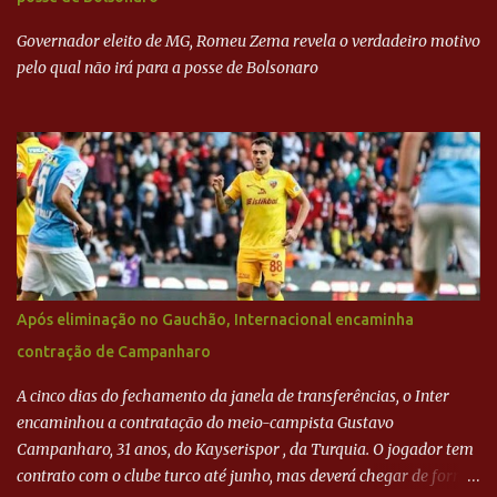
mais... A Lava Jato chega ao PSDB | VEJA.com
Governador eleito de MG, Romeu Zema revela o verdadeiro motivo
pelo qual não irá para a posse de Bolsonaro
Após eliminação no Gauchão, Internacional encaminha
contração de Campanharo
A cinco dias do fechamento da janela de transferências, o Inter
encaminhou a contratação do meio-campista Gustavo
Campanharo, 31 anos, do Kayserispor , da Turquia. O jogador tem
contrato com o clube turco até junho, mas deverá chegar de forma